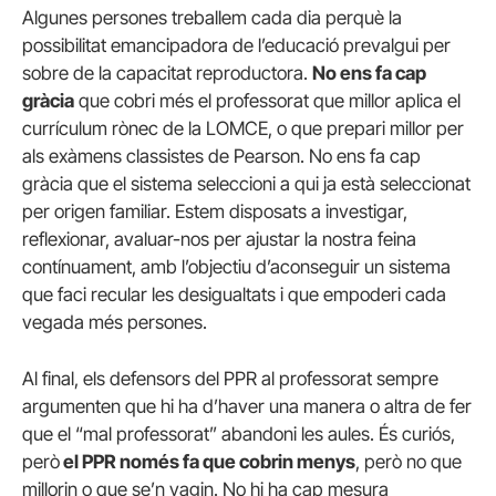
Algunes persones treballem cada dia perquè la
possibilitat emancipadora de l’educació prevalgui per
sobre de la capacitat reproductora.
No ens fa cap
gràcia
que cobri més el professorat que millor aplica el
currículum rònec de la LOMCE, o que prepari millor per
als exàmens classistes de Pearson. No ens fa cap
gràcia que el sistema seleccioni a qui ja està seleccionat
per origen familiar. Estem disposats a investigar,
reflexionar, avaluar-nos per ajustar la nostra feina
contínuament, amb l’objectiu d’aconseguir un sistema
que faci recular les desigualtats i que empoderi cada
vegada més persones.
Al final, els defensors del PPR al professorat sempre
argumenten que hi ha d’haver una manera o altra de fer
que el “mal professorat” abandoni les aules. És curiós,
però
el PPR només fa que cobrin menys
, però no que
millorin o que se’n vagin. No hi ha cap mesura