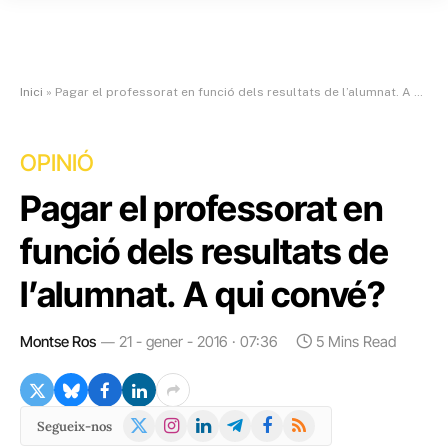
Inici
»
Pagar el professorat en funció dels resultats de l’alumnat. A qui convé?
OPINIÓ
Pagar el professorat en
funció dels resultats de
l’alumnat. A qui convé?
Montse Ros
21 - gener - 2016 · 07:36
5 Mins Read
X
Instagram
LinkedIn
Telegram
Facebook
RSS
Segueix-nos
(Twitter)