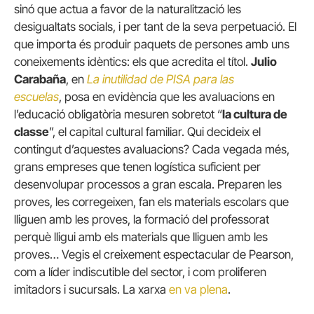
sinó que actua a favor de la naturalització les
desigualtats socials, i per tant de la seva perpetuació. El
que importa és produir paquets de persones amb uns
coneixements idèntics: els que acredita el títol.
Julio
Carabaña
, en
La inutilidad de PISA para las
escuelas
, posa en evidència que les avaluacions en
l’educació obligatòria mesuren sobretot “
la cultura de
classe
”, el capital cultural familiar. Qui decideix el
contingut d’aquestes avaluacions? Cada vegada més,
grans empreses que tenen logística suficient per
desenvolupar processos a gran escala. Preparen les
proves, les corregeixen, fan els materials escolars que
lliguen amb les proves, la formació del professorat
perquè lligui amb els materials que lliguen amb les
proves… Vegis el creixement espectacular de Pearson,
com a líder indiscutible del sector, i com proliferen
imitadors i sucursals. La xarxa
en va plena
.