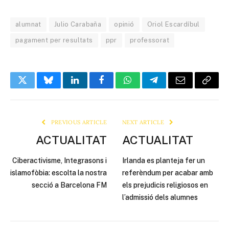
alumnat
Julio Carabaña
opinió
Oriol Escardíbul
pagament per resultats
ppr
professorat
Twitter
Bluesky
LinkedIn
Facebook
WhatsApp
Telegram
Email
Copy
Link
PREVIOUS ARTICLE
NEXT ARTICLE
ACTUALITAT
ACTUALITAT
Ciberactivisme, Integrasons i
Irlanda es planteja fer un
islamofòbia: escolta la nostra
referèndum per acabar amb
secció a Barcelona FM
els prejudicis religiosos en
l’admissió dels alumnes