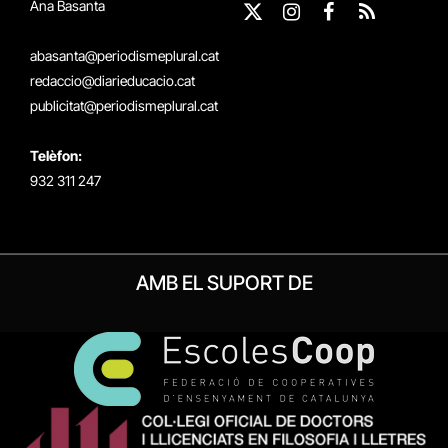
Ana Basanta
X
Instagram
Facebook
RSS
(Twitter)
abasanta@periodismeplural.cat
redaccio@diarieducacio.cat
publicitat@periodismeplural.cat
Telèfon:
932 311 247
AMB EL SUPORT DE