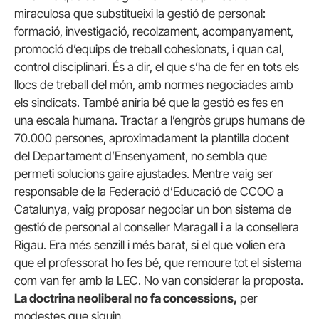
miraculosa que substitueixi la gestió de personal:
formació, investigació, recolzament, acompanyament,
promoció d’equips de treball cohesionats, i quan cal,
control disciplinari. És a dir, el que s’ha de fer en tots els
llocs de treball del món, amb normes negociades amb
els sindicats. També aniria bé que la gestió es fes en
una escala humana. Tractar a l’engròs grups humans de
70.000 persones, aproximadament la plantilla docent
del Departament d’Ensenyament, no sembla que
permeti solucions gaire ajustades. Mentre vaig ser
responsable de la Federació d’Educació de CCOO a
Catalunya, vaig proposar negociar un bon sistema de
gestió de personal al conseller Maragall i a la consellera
Rigau. Era més senzill i més barat, si el que volien era
que el professorat ho fes bé, que remoure tot el sistema
com van fer amb la LEC. No van considerar la proposta.
La doctrina neoliberal no fa concessions,
per
modestes que siguin.