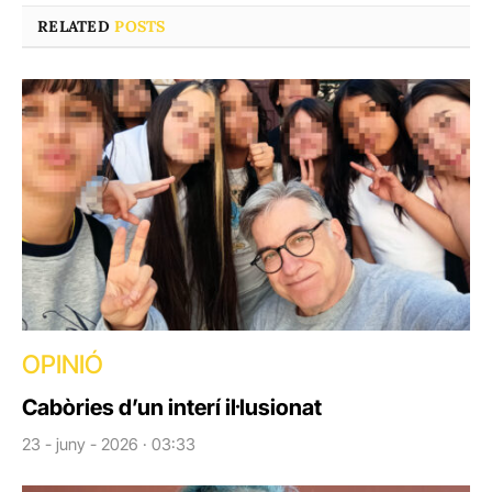
RELATED
POSTS
OPINIÓ
Cabòries d’un interí il·lusionat
23 - juny - 2026 · 03:33