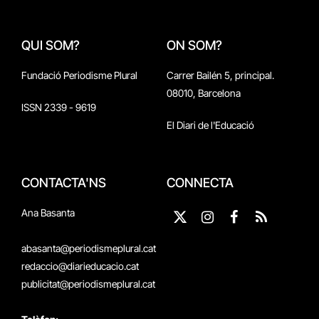
QUI SOM?
ON SOM?
Fundació Periodisme Plural
Carrer Bailén 5, principal.
08010, Barcelona
ISSN 2339 - 9619
El Diari de l'Educació
CONTACTA'NS
CONNECTA
Ana Basanta
X
Instagram
Facebook
RSS
(Twitter)
abasanta@periodismeplural.cat
redaccio@diarieducacio.cat
publicitat@periodismeplural.cat