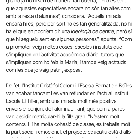
gitano ja no hi són de manera tan oberta, però és cert
que aquestes expectatives encara no són tan altes com
amb la resta d’alumnes”, considera. “Aquella mirada
encara hi és, però per sort no és tan generalitzada, no hi
ha el que en podríem dir una
ideologia de centre
, però sí
que hi segueix sent en algunes persones”, apunta. “Com
a promotor veig moltes coses: escoles i instituts que
s’impliquen en l’activitat acadèmica diària, tutors que
s’impliquen com ho feia la Maria, i també veig actituds
com les que jo vaig patir”, exposa.
De fet, l’Institut Cristòfol Colom i l’Escola Bernat de Boïles
van acabar tancant i es van refundar en l’actual Institut
Escola El Til·ler, amb una mirada molt més positiva
envers el conjunt de l’alumnat. Tant, que com a pares
van decidir matricular-hi la filla gran: “N’estem molt
contents. Hi ha molta cohesió de classe, es treballa molt
la part social i emocional, el projecte educatiu està d’allò