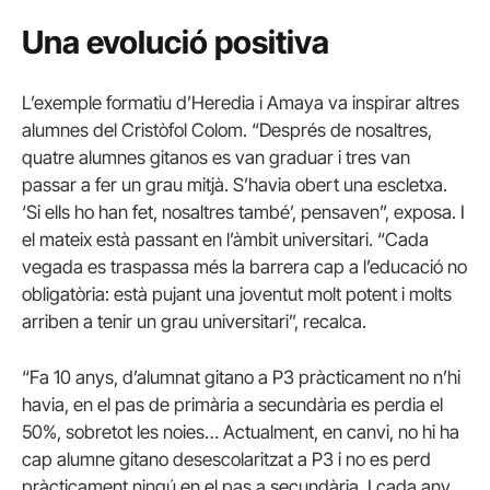
Una evolució positiva
L’exemple formatiu d’Heredia i Amaya va inspirar altres
alumnes del Cristòfol Colom. “Després de nosaltres,
quatre alumnes gitanos es van graduar i tres van
passar a fer un grau mitjà. S’havia obert una escletxa.
‘Si ells ho han fet, nosaltres també’, pensaven”, exposa. I
el mateix està passant en l’àmbit universitari. “Cada
vegada es traspassa més la barrera cap a l’educació no
obligatòria: està pujant una joventut molt potent i molts
arriben a tenir un grau universitari”, recalca.
“Fa 10 anys, d’alumnat gitano a P3 pràcticament no n’hi
havia, en el pas de primària a secundària es perdia el
50%, sobretot les noies… Actualment, en canvi, no hi ha
cap alumne gitano desescolaritzat a P3 i no es perd
pràcticament ningú en el pas a secundària. I cada any