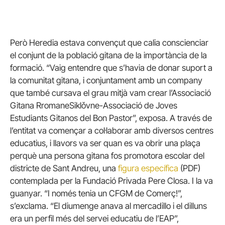
Però Heredia estava convençut que calia conscienciar
el conjunt de la població gitana de la importància de la
formació. “Vaig entendre que s’havia de donar suport a
la comunitat gitana, i conjuntament amb un company
que també cursava el grau mitjà vam crear l’Associació
Gitana RromaneSiklǒvne-Associació de Joves
Estudiants Gitanos del Bon Pastor”, exposa. A través de
l’entitat va començar a col·laborar amb diversos centres
educatius, i llavors va ser quan es va obrir una plaça
perquè una persona gitana fos promotora escolar del
districte de Sant Andreu, una
figura específica
(PDF)
contemplada per la Fundació Privada Pere Closa. I la va
guanyar. “I només tenia un CFGM de Comerç!”,
s’exclama. “El diumenge anava al mercadillo i el dilluns
era un perfil més del servei educatiu de l’EAP”,