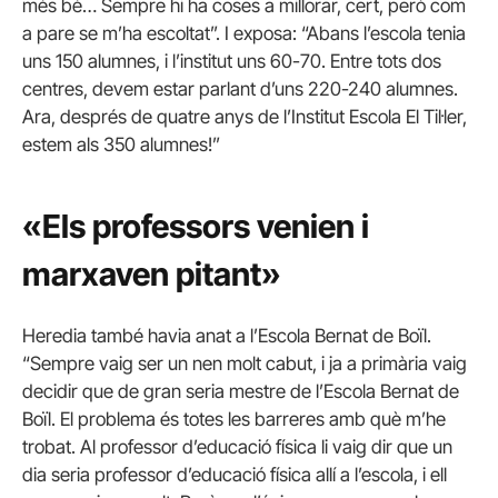
més bé… Sempre hi ha coses a millorar, cert, però com
a pare se m’ha escoltat”. I exposa: “Abans l’escola tenia
uns 150 alumnes, i l’institut uns 60-70. Entre tots dos
centres, devem estar parlant d’uns 220-240 alumnes.
Ara, després de quatre anys de l’Institut Escola El Til·ler,
estem als 350 alumnes!”
«Els professors venien i
marxaven pitant»
Heredia també havia anat a l’Escola Bernat de Boïl.
“Sempre vaig ser un nen molt cabut, i ja a primària vaig
decidir que de gran seria mestre de l’Escola Bernat de
Boïl. El problema és totes les barreres amb què m’he
trobat. Al professor d’educació física li vaig dir que un
dia seria professor d’educació física allí a l’escola, i ell