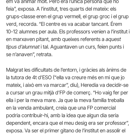
em va animar molt. Però era l’única persona que ho
feia”, exposa. A l’institut, tres quarts del mateix: els
grups-classe eren el grup vermell, el grup groc i el grup
verd, recorda. “El centre es va acabar tancant. Érem
10-12 alumnes per aula. Els professors venien a l’institut i
en marxaven pitant, amb queixes referents a
aquest
tipus d’alumnat
i tal. Aguantaven un curs, feien punts i
se n’anaven”, retrata.
Malgrat les dificultats de l’entorn, i gràcies als ànims de
la tutora de 4t d’ESO (“ella va creure més en mi que jo
mateix, i això em va marcar”, diu), Heredia va decidir-se
a cursar un grau mitjà d’FP de comerç. “Ho vaig fer per
ella i per la meva mare. Ja que la meva família treballa
en la venda ambulant, creia que una FP comercial
podria contribuir-hi, amb la idea que algun dia seria
dependent, encara que el meu desig era ser professor”,
exposa. Va ser el primer gitano de l’institut en assolir el