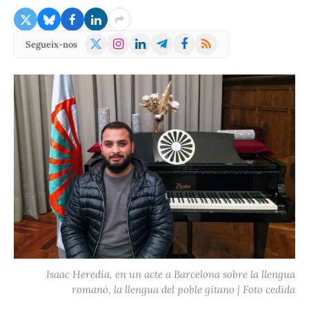
X
Instagram
LinkedIn
Telegram
Facebook
RSS
Segueix-nos
(Twitter)
Isaac Heredia, en un acte a Barcelona sobre la llengua
romanó, la llengua del poble gitano | Foto cedida