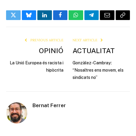
Twitter
Bluesky
LinkedIn
Facebook
WhatsApp
Telegram
Email
Copy
Link
PREVIOUS ARTICLE
NEXT ARTICLE
OPINIÓ
ACTUALITAT
La Unió Europea és racista i
Gonzàlez-Cambray:
hipòcrita
“Nosaltres ens movem, els
sindicats no”
Bernat Ferrer