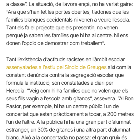
a classe”. La situació, de llavors ençà, no ha variat gaire:
“Ara que s’han fet les portes obertes, t’adones que les
famílies blanques occidentals ni venen a veure l’escola.
Tant els fa el projecte que els presentin, no venen
perquè ja saben les famílies que hi ha al centre. Ni ens
donen l’opció de demostrar com treballem”.
Tant l’existència d’actituds racistes en l’àmbit escolar
assenyalades a l’estiu pel Síndic de Greuges
així com la
constant denúncia contra la segregació escolar que
formula la institució, són constatades a diari per
Heredia. “Veig com hi ha famílies que no volen que els
seus fills vagin a l’escola amb gitanos”, assevera. “Al Bon
Pastor, per exemple, hi ha un centre públic i un de
concertat que estan pràcticament a tocar, a 200 metres
l’un de l’altre. A la pública hi ha una gran part d’alumnat
estranger, un 30% de gitanos i una altra part d’alumnat
blanc. Això a la concertada no passa: el gran gruix és