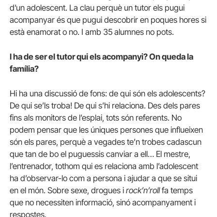
d’un adolescent. La clau perquè un tutor els pugui
acompanyar és que pugui descobrir en poques hores si
està enamorat o no. I amb 35 alumnes no pots.
I ha de ser el tutor qui els acompanyi? On queda la
família?
Hi ha una discussió de fons: de qui són els adolescents?
De qui se’ls troba! De qui s’hi relaciona. Des dels pares
fins als monitors de l’esplai, tots són referents. No
podem pensar que les úniques persones que influeixen
són els pares, perquè a vegades te’n trobes cadascun
que tan de bo el puguessis canviar a ell… El mestre,
l’entrenador, tothom qui es relaciona amb l’adolescent
ha d’observar-lo com a persona i ajudar a que se situi
en el món. Sobre sexe, drogues i
rock’n’roll
fa temps
que no necessiten informació, sinó acompanyament i
respostes.