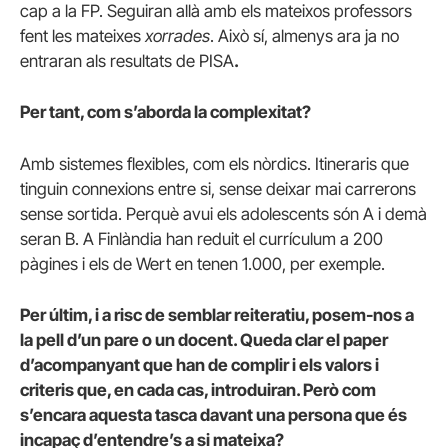
cap a la FP. Seguiran allà amb els mateixos professors
fent les mateixes
xorrades
. Això sí, almenys ara ja no
entraran als resultats de PISA
.
Per tant, com s’aborda la complexitat?
Amb sistemes flexibles, com els nòrdics. Itineraris que
tinguin connexions entre si, sense deixar mai carrerons
sense sortida. Perquè avui els adolescents són A i demà
seran B. A Finlàndia han reduit el currículum a 200
pàgines i els de Wert en tenen 1.000, per exemple.
Per últim, i a risc de semblar reiteratiu, posem-nos a
la pell d’un pare o un docent. Queda clar el paper
d’acompanyant que han de complir i els valors i
criteris que, en cada cas, introduiran. Però com
s’encara aquesta tasca davant una persona que és
incapaç d’entendre’s a si mateixa?