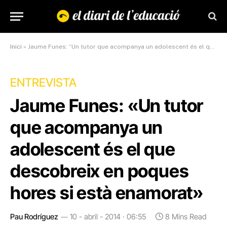
Inici
»
Jaume Funes: “Un tutor que acompanya un adolescent és el que descobreix en poques hores si està enamorat”
ENTREVISTA
Jaume Funes: «Un tutor
que acompanya un
adolescent és el que
descobreix en poques
hores si està enamorat»
Pau Rodríguez
10 - abril - 2014 · 06:55
8 Mins Read