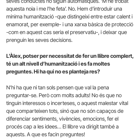
seves conductes no siguin automàtiques. ‘M’he trobat
aquesta noia i me l’he feta’. No. Hem d’introduir una
mínima humanització -que distingeixi entre estar calent i
enamorat, per exemple- i una xarxa bàsica de protecció
-com en aquest cas seria el preservatiu-, i deixar que
prenguin les seves decisions.
L’Àlex, potser per necessitat de fer un llibre complert,
té un alt nivell d’humanització i es fa moltes
preguntes. Hi ha qui no es planteja res?
N’hi ha que ni tan sols pensen que val la pena
preguntar-se. Però com molts adults! No és que no
tinguin interessos o incerteses, o aquest malestar vital
que comparteixen tots, sinó que no són capaços de
diferenciar sentiments, vivències, emocions, fer el
procés cap a les idees… El llibre va dirigit també a
aquests. A que es facin preguntes!