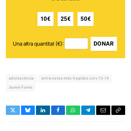
10€
25€
50€
DONAR
Una altra quantitat (€):
adolescència
entrevistes més llegides curs 13-14
Jaume Funes
Twitter
Bluesky
LinkedIn
Facebook
WhatsApp
Telegram
Email
Copy
Link