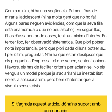
Com a mínim, hi ha una seqüència. Primer, t’has de
mirar a l’adolescent (hi ha molta gent que no ho fa!
Alguns pares neguen evidències, com que la seva filla
està enamorada o que no beu alcohol). En segon lloc,
t’has d’assabentar de coses, tenir un mínim d’interès. En
tercer lloc, fer observació sistemàtica. Que plori potser
no té importància, però que plori cada dilluns potser sí…
I per últim, preguntar. N’hi ha que estan desitjosos que
els preguntin, d’expressar el que veuen, senten i opinen.
I llavors, els has de facilitar criteris per aclarir-se. No els
venguis un model perquè ja s’aclariran! La inestabilitat
no els la solucionarem, però hem d’intentar que la
visquin sense crisis.
Si t'agrada aquest article, dóna'ns suport amb
una donació.