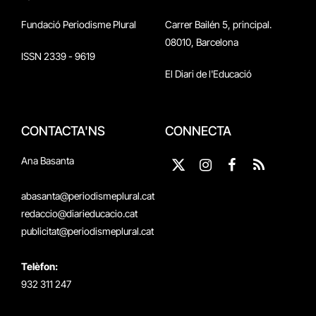
Fundació Periodisme Plural
Carrer Bailén 5, principal.
08010, Barcelona
ISSN 2339 - 9619
El Diari de l'Educació
CONTACTA'NS
CONNECTA
Ana Basanta
X
Instagram
Facebook
RSS
(Twitter)
abasanta@periodismeplural.cat
redaccio@diarieducacio.cat
publicitat@periodismeplural.cat
Telèfon:
932 311 247