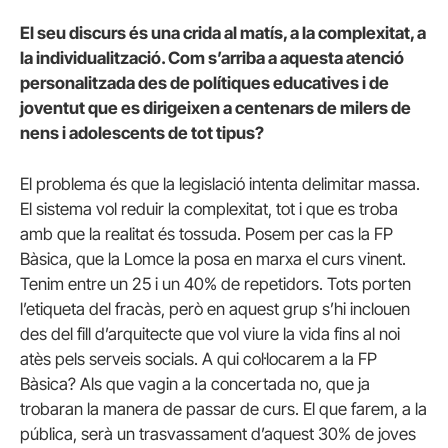
El seu discurs és una crida al matís, a la complexitat, a
la individualització. Com s’arriba a aquesta atenció
personalitzada des de polítiques educatives i de
joventut que es dirigeixen a centenars de milers de
nens i adolescents de tot tipus?
El problema és que la legislació intenta delimitar massa.
El sistema vol reduir la complexitat, tot i que es troba
amb que la realitat és tossuda. Posem per cas la FP
Bàsica, que la Lomce la posa en marxa el curs vinent.
Tenim entre un 25 i un 40% de repetidors. Tots porten
l’etiqueta del fracàs, però en aquest grup s’hi inclouen
des del fill d’arquitecte que vol viure la vida fins al noi
atès pels serveis socials. A qui col·locarem a la FP
Bàsica? Als que vagin a la concertada no, que ja
trobaran la manera de passar de curs. El que farem, a la
pública, serà un trasvassament d’aquest 30% de joves