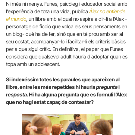
Ni més ni menys. Funes, psicòleg i educador social amb
l’experiència de tota una vida, publica
Álex no entiende
el mundo
, un llibre amb el qual no aspira a dir-li a l’Àlex -
personatge de ficció que volca els seus pensaments en
un blog- què ha de fer, sinó que en té prou amb ser al
seu costat, acompanyar-lo i facilitar-li els criteris bàsics
per a que sigui crític. En definitiva, el paper que Funes
considera que qualsevol adult hauria d’adoptar quan es
topa amb un adolescent.
Si indexéssim totes les paraules que apareixen al
llibre, entre les més repetides hi hauria
pregunta
i
resposta
. Hi ha alguna pregunta que es formuli l’Àlex
que no hagi estat capaç de contestar?