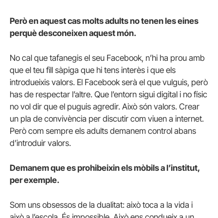
Però en aquest cas molts adults no tenen les eines
perquè desconeixen aquest món.
No cal que tafanegis el seu Facebook, n’hi ha prou amb
que el teu fill sàpiga que hi tens interès i que els
introdueixis valors. El Facebook serà el que vulguis, però
has de respectar l’altre. Que l’entorn sigui digital i no físic
no vol dir que el puguis agredir. Això són valors. Crear
un pla de convivència per discutir com viuen a internet.
Però com sempre els adults demanem control abans
d’introduir valors.
Demanem que es prohibeixin els mòbils a l’institut,
per exemple.
Som uns obsessos de la dualitat: això toca a la vida i
això a l’escola. És impossible. Això ens condueix a un