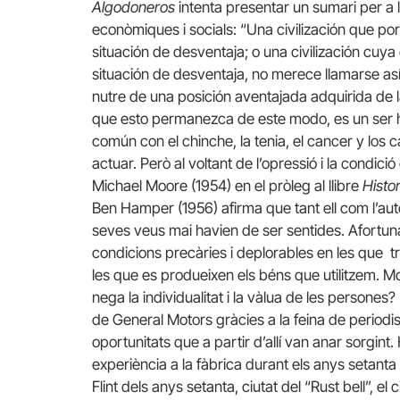
Algodoneros
intenta presentar un sumari per a l
econòmiques i socials: “Una civilización que p
situación de desventaja; o una civilización cuya
situación de desventaja, no merece llamarse así
nutre de una posición aventajada adquirida de 
que esto permanezca de este modo, es un ser h
común con el chinche, la tenia, el cancer y los 
actuar. Però al voltant de l’opressió i la condició
Michael Moore (1954) en el pròleg al llibre
Histo
Ben Hamper (1956) afirma que tant ell com l’autor 
seves veus mai havien de ser sentides. Afortuna
condicions precàries i deplorables en les que tr
les que es produeixen els béns que utilitzem. 
nega la individualitat i la vàlua de les persone
de General Motors gràcies a la feina de periodista
oportunitats que a partir d’allí van anar sorgin
experiència a la fàbrica durant els anys setanta i
Flint dels anys setanta, ciutat del “Rust bell”, el