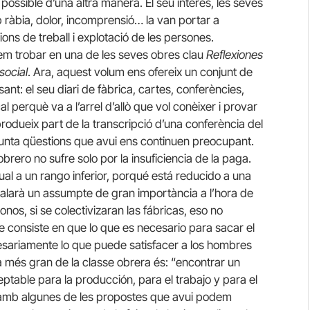
ossible d’una altra manera. El seu interès, les seves
b ràbia, dolor, incomprensió… la van portar a
ions de treball i explotació de les persones.
em trobar en una de les seves obres clau
Reflexiones
social
. Ara, aquest volum ens ofereix un conjunt de
ant: el seu diari de fàbrica, cartes, conferències,
l perquè va a l’arrel d’allò que vol conèixer i provar
rodueix part de la transcripció d’una conferència del
unta qüestions que avui ens continuen preocupant.
brero no sufre solo por la insuficiencia de la paga.
al a un rango inferior, porqué está reducido a una
yalarà un assumpte de gran importància a l’hora de
nos, si se colectivizaran las fábricas, eso no
 consiste en que lo que es necesario para sacar el
sariamente lo que puede satisfacer a los hombres
ma més gran de la classe obrera és: “encontrar un
table para la producción, para el trabajo y para el
 amb algunes de les propostes que avui podem