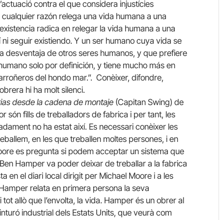
’actuació contra el que considera injustícies
or cualquier razón relega una vida humana a una
 existencia radica en relegar la vida humana a una
 ni seguir existiendo. Y un ser humano cuya vida se
la desventaja de otros seres humanos, y que prefiere
umano solo por definición, y tiene mucho más en
carroñeros del hondo mar.”. Conèixer, difondre,
 obrera hi ha molt silenci.
rias desde la cadena de montaje
(Capitan Swing) de
són fills de treballadors de fabrica i per tant, les
dament no ha estat així. Es necessari conèixer les
eballem, en les que treballen moltes persones, i en
Moore es pregunta si podem acceptar un sistema que
s? Ben Hamper va poder deixar de treballar a la fabrica
 en el diari local dirigit per Michael Moore i a les
t. Hamper relata en primera persona la seva
 tot allò que l’envolta, la vida. Hamper és un obrer al
 cinturó industrial dels Estats Units, que veurà com