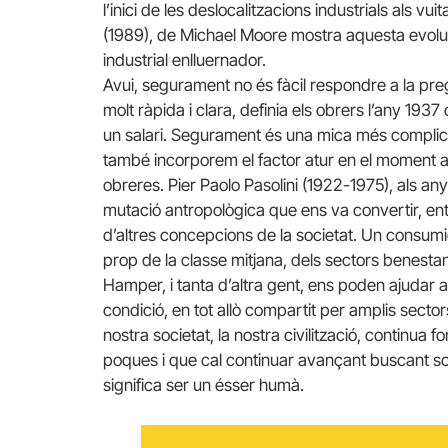
l’inici de les deslocalitzacions industrials als vui
(1989), de Michael Moore mostra aquesta evolu
industrial enlluernador.
Avui, segurament no és fàcil respondre a la pre
molt ràpida i clara, definia els obrers l’any 193
un salari. Segurament és una mica més complic
també incorporem el factor atur en el moment a
obreres. Pier Paolo Pasolini (1922-1975), als an
mutació antropològica que ens va convertir, ent
d’altres concepcions de la societat. Un consum
prop de la classe mitjana, dels sectors benestant
Hamper, i tanta d’altra gent, ens poden ajudar a
condició, en tot allò compartit per amplis sectors
nostra societat, la nostra civilització, continu
poques i que cal continuar avançant buscant so
significa ser un ésser humà.