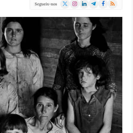
X
Instagram
LinkedIn
Telegram
Facebook
RSS
Segueix-nos
(Twitter)