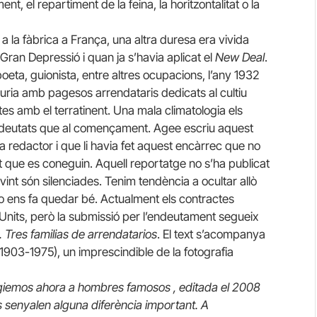
t, el repartiment de la feina, la horitzontalitat o la
a la fàbrica a França, una altra duresa era vivida
ran Depressió i quan ja s’havia aplicat el
New Deal
.
oeta, guionista, entre altres ocupacions, l’any 1932
iuria amb pagesos arrendataris dedicats al cultiu
tes amb el terratinent. Una mala climatologia els
ndeutats que al començament. Agee escriu aquest
ra redactor i que li havia fet aquest encàrrec que no
lt que es coneguin. Aquell reportatge no s’ha publicat
int són silenciades. Tenim tendència a ocultar allò
o ens fa quedar bé. Actualment els contractes
 Units, però la submissió per l’endeutament segueix
 Tres familias de arrendatarios
. El text s’acompanya
903-1975), un imprescindible de la fotografia
giemos ahora a hombres famosos
, editada el 2008
es senyalen alguna diferència important. A