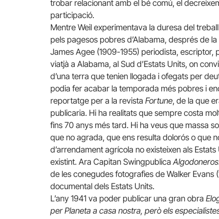
trobar relacionant amb el bé comú, el decreixemen
participació.
Mentre Weil experimentava la duresa del treball 
pels pagesos pobres d’Alabama, després de la G
James Agee (1909-1955) periodista, escriptor, p
viatjà a Alabama, al Sud d’Estats Units, on conv
d’una terra que tenien llogada i ofegats per deu
podia fer acabar la temporada més pobres i e
reportatge per a la revista
Fortune
, de la que e
publicaria. Hi ha realitats que sempre costa mo
fins 70 anys més tard. Hi ha veus que massa sov
que no agrada, que ens resulta dolorós o que n
d’arrendament agrícola no existeixen als Estats
existint. Ara Capitan Swingpublica
Algodoneros.
de les conegudes fotografies de Walker Evans (1
documental dels Estats Units.
L’any 1941 va poder publicar una gran obra
Elo
per Planeta a casa nostra, però els especialist