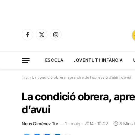
Facebook
X
Instagram
(Twitter)
ESCOLA
JOVENTUT I INFÀNCIA
Inici
»
La condició obrera, aprendre de l’opressió d’ahir i d’avui
La condició obrera, apre
d’avui
Neus Giménez Tur
1 - maig - 2014 · 10:02
8 Mins 