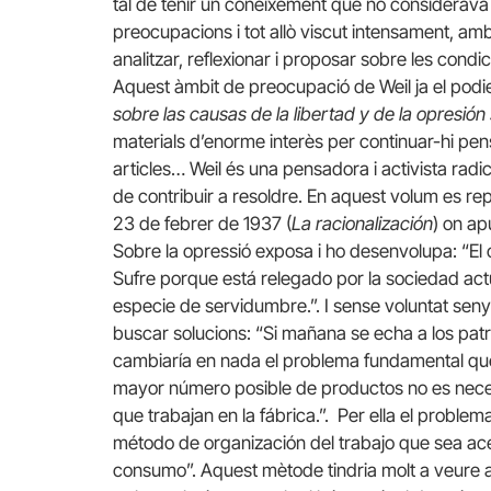
tal de tenir un coneixement que no considerava p
preocupacions i tot allò viscut intensament, am
analitzar, reflexionar i proposar sobre les condic
Aquest àmbit de preocupació de Weil ja el podi
sobre las causas de la libertad y de la opresión 
materials d’enorme interès per continuar-hi pens
articles… Weil és una pensadora i activista radica
de contribuir a resoldre. En aquest volum es rep
23 de febrer de 1937 (
La racionalización
) on ap
Sobre la opressió exposa i ho desenvolupa: “El o
Sufre porque está relegado por la sociedad actu
especie de servidumbre.”. I sense voluntat sen
buscar solucions: “Si mañana se echa a los patro
cambiaría en nada el problema fundamental que
mayor número posible de productos no es nece
que trabajan en la fábrica.”. Per ella el proble
método de organización del trabajo que sea acep
consumo”. Aquest mètode tindria molt a veure