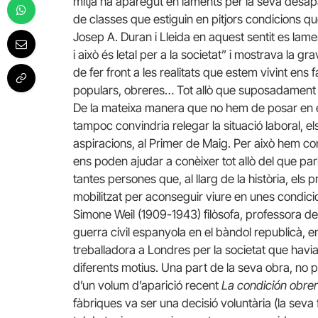
mitja ha aparegut en laments per la seva desap
de classes que estiguin en pitjors condicions q
Josep A. Duran i Lleida en aquest sentit es lam
i això és letal per a la societat” i mostrava la 
de fer front a les realitats que estem vivint ens
populars, obreres… Tot allò que suposadament no
De la mateixa manera que no hem de posar en el 
tampoc convindria relegar la situació laboral, e
aspiracions, al Primer de Maig. Per això hem con
ens poden ajudar a conèixer tot allò del que par
tantes persones que, al llarg de la història, el
mobilitzat per aconseguir viure en unes condici
Simone Weil (1909-1943) filòsofa, professora de f
guerra civil espanyola en el bàndol republicà, en
treballadora a Londres per la societat que hav
diferents motius. Una part de la seva obra, no p
d’un volum d’aparició recent
La condición obre
fàbriques va ser una decisió voluntària (la seva f