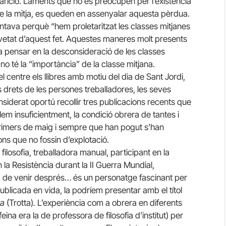
arició. Laments que no es preocupen per l’existència
ue la mitja, es queden en assenyalar aquesta pèrdua.
entava perquè “hem proletaritzat les classes mitjanes
gravetat d’aquest fet. Aquestes maneres molt presents
 fa pensar en la desconsideració de les classes
 té la “importància” de la classe mitjana.
centre els llibres amb motiu del dia de Sant Jordi,
ls drets de les persones treballadores, les seves
siderat oportú recollir tres publicacions recents que
lem insuficientment, la condició obrera de tantes i
s primers de maig i sempre que han pogut s’han
ons que no fossin d’explotació.
ilosofia, treballadora manual, participant en la
 la Resistència durant la II Guerra Mundial,
ia de venir després… és un personatge fascinant per
ublicada en vida, la podríem presentar amb el títol
ra
(Trotta)
.
L’experiència com a obrera en diferents
eina era la de professora de filosofia d’institut) per