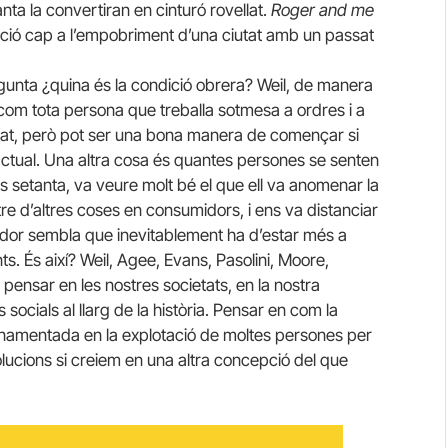
tanta la convertiran en cinturó rovellat.
Roger and me
ció cap a l’empobriment d’una ciutat amb un passat
gunta ¿quina és la condició obrera? Weil, de manera
7 com tota persona que treballa sotmesa a ordres i a
at, però pot ser una bona manera de començar si
ctual. Una altra cosa és quantes persones se senten
ys setanta, va veure molt bé el que ell va anomenar la
re d’altres coses en consumidors, i ens va distanciar
idor sembla que inevitablement ha d’estar més a
s. És així? Weil, Agee, Evans, Pasolini, Moore,
 pensar en les nostres societats, en la nostra
 socials al llarg de la història. Pensar en com la
a fonamentada en la explotació de moltes persones per
lucions si creiem en una altra concepció del que