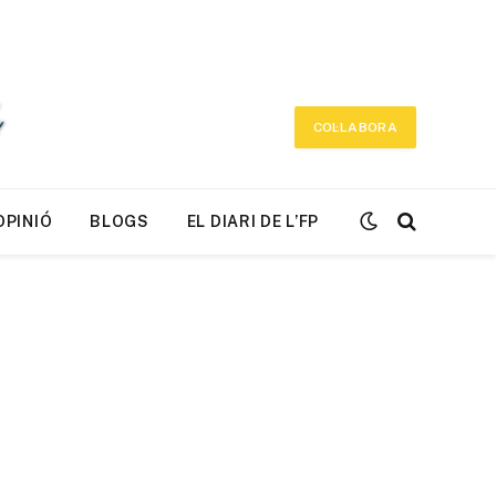
COL·LABORA
OPINIÓ
BLOGS
EL DIARI DE L’FP