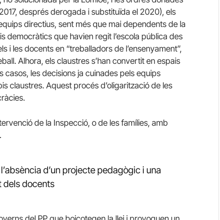
017, després derogada i substituïda el 2020), els
ls equips directius, sent més que mai dependents de la
pis democràtics que havien regit l’escola pública des
els i les docents en “treballadors de l’ensenyament”,
ball. Alhora, els claustres s’han convertit en espais
ls casos, les decisions ja cuinades pels equips
is claustres. Aquest procés d’oligarització de les
cràcies.
tervenció de la Inspecció, o de les famílies, amb
.
 l’absència d’un projecte pedagògic i una
t dels docents
overns del PP que boicotegen la llei i provoquen un