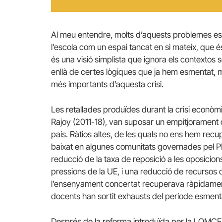
Al meu entendre, molts d’aquests problemes es
l’escola com un espai tancat en si mateix, que és
és una visió simplista que ignora els contextos
enllà de certes lògiques que ja hem esmentat, 
més importants d’aquesta crisi.
Les retallades produïdes durant la crisi econò
Rajoy (2011-18), van suposar un empitjorament de
país. Ràtios altes, de les quals no ens hem rec
baixat en algunes comunitats governades pel PP,
reducció de la taxa de reposició a les oposicio
pressions de la UE, i una reducció de recursos 
l’ensenyament concertat recuperava ràpidament e
docents han sortit exhausts del període esment
Després de la reforma introduïda per la LOMCE,