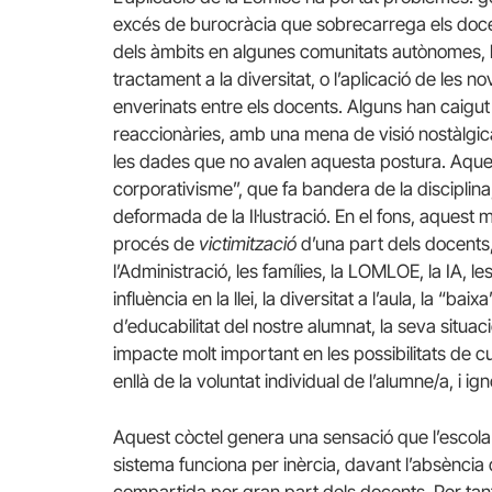
excés de burocràcia que sobrecarrega els docents
dels àmbits en algunes comunitats autònomes, 
tractament a la diversitat, o l’aplicació de les
enverinats entre els docents. Alguns han caigu
reaccionàries, amb una mena de visió nostàlgica
les dades que no avalen aquesta postura. Aquest
corporativisme”, que fa bandera de la disciplina
deformada de la Il·lustració. En el fons, aques
procés de
victimització
d’una part dels docents,
l’Administració, les famílies, la LOMLOE, la IA, 
influència en la llei, la diversitat a l’aula, la “
d’educabilitat del nostre alumnat, la seva situaci
impacte molt important en les possibilitats de 
enllà de la voluntat individual de l’alumne/a, i i
Aquest còctel genera una sensació que l’escola 
sistema funciona per inèrcia, davant l’absència