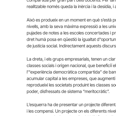
compartida per gran part dels docents. Per tant
realitzable només queda la inèrcia i la desídia, i
Això es produeix en un moment en què s’està pr
nivells, amb la seva màxima expressió a les unive
pujades de notes a les escoles concertades i pri
dret humà posa en qüestió la igualtat d‟oportuni
de justícia social. Indirectament aquests discur
La dreta, i els grups empresarials, tenen un cl
classes socials i origen nacional, que beneficiï
l’“experiència democràtica compartida” de barre
acumular capital a les empreses, que augmenti la
reprodueixi les societats produint les classes soci
poder, disfressats de sistema “meritocràtic”.
L’esquerra ha de presentar un projecte diferent
i les compensi. Un projecte on els diferents nivel