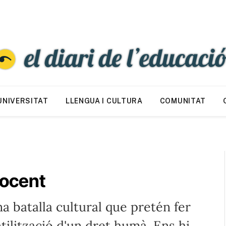
UNIVERSITAT
LLENGUA I CULTURA
COMUNITAT
docent
 batalla cultural que pretén fer
ilització d'un dret humà. Ens hi