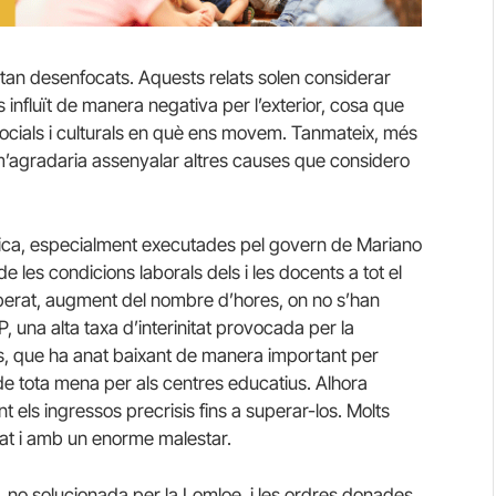
tan desenfocats. Aquests relats solen considerar
 influït de manera negativa per l’exterior, cosa que
 socials i culturals en què ens movem. Tanmateix, més
m’agradaria assenyalar altres causes que considero
mica, especialment executades pel govern de Mariano
 les condicions laborals dels i les docents a tot el
uperat, augment del nombre d’hores, on no s’han
 una alta taxa d’interinitat provocada per la
ns, que ha anat baixant de manera important per
de tota mena per als centres educatius. Alhora
ls ingressos precrisis fins a superar-los. Molts
at i amb un enorme malestar.
 no solucionada per la Lomloe, i les ordres donades