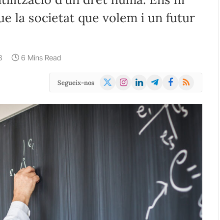
e la societat que volem i un futur
8
6 Mins Read
X
Instagram
LinkedIn
Telegram
Facebook
RSS
Segueix-nos
(Twitter)