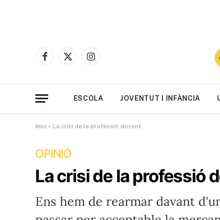
Facebook
X
Instagram
(Twitter)
ESCOLA
JOVENTUT I INFÀNCIA
Inici
»
La crisi de la professió docent
OPINIÓ
La crisi de la professió 
Ens hem de rearmar davant d'una
passar per acceptable la mercant