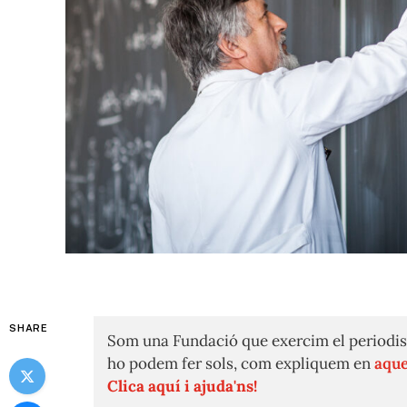
SHARE
Som una Fundació que exercim el periodis
ho podem fer sols, com expliquem en
aque
Clica aquí i ajuda'ns!