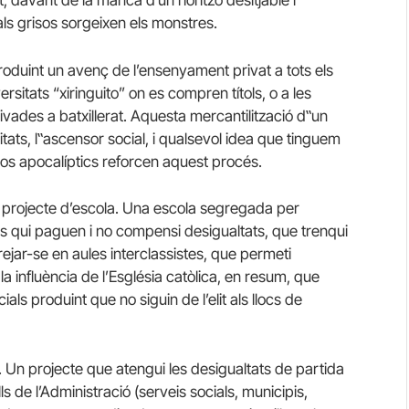
, davant de la manca d’un horitzó desitjable i
 als grisos sorgeixen els monstres.
oduint un avenç de l’ensenyament privat a tots els
rsitats “xiringuito” on es compren títols, o a les
vades a batxillerat. Aquesta mercantilització d‟un
tats, l‟ascensor social, i qualsevol idea que tinguem
sos apocalíptics reforcen aquest procés.
ar projecte d’escola. Una escola segregada per
 els qui paguen i no compensi desigualtats, que trenqui
jar-se en aules interclassistes, que permeti
 influència de l’Església catòlica, en resum, que
als produint que no siguin de l’elit als llocs de
. Un projecte que atengui les desigualtats de partida
ls de l’Administració (serveis socials, municipis,