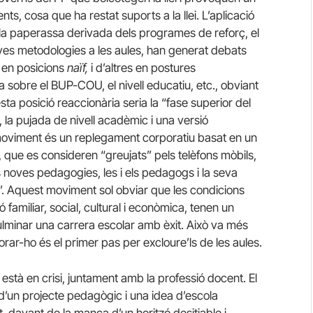
, cosa que ha restat suports a la llei. L’aplicació
la paperassa derivada dels programes de reforç, el
 noves metodologies a les aules, han generat debats
t en posicions
naïf,
i d’altres en postures
 sobre el BUP-COU, el nivell educatiu, etc., obviant
a posició reaccionària seria la “fase superior del
, la pujada de nivell acadèmic i una versió
t moviment és un replegament corporatiu basat en un
 que es consideren “greujats” pels telèfons mòbils,
les noves pedagogies, les i els pedagogs i la seva
baixa”. Aquest moviment sol obviar que les condicions
ó familiar, social, cultural i econòmica, tenen un
culminar una carrera escolar amb èxit. Això va més
gnorar-ho és el primer pas per excloure’ls de les aules.
està en crisi, juntament amb la professió docent. El
 d’un projecte pedagògic i una idea d’escola