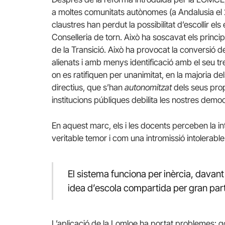
a moltes comunitats autònomes (a Andalusia el 2
claustres han perdut la possibilitat d’escollir e
Conselleria de torn. Això ha soscavat els princi
de la Transició. Això ha provocat la conversió d
alienats i amb menys identificació amb el seu tre
on es ratifiquen per unanimitat, en la majoria de
directius, que s’han
autonomitzat
dels seus prop
institucions públiques debilita les nostres demo
En aquest marc, els i les docents perceben la in
veritable temor i com una intromissió intolerable
El sistema funciona per inèrcia, davant
idea d’escola compartida per gran par
L’aplicació de la Lomloe ha portat problemes: g