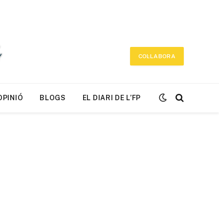
COL·LABORA
OPINIÓ
BLOGS
EL DIARI DE L’FP