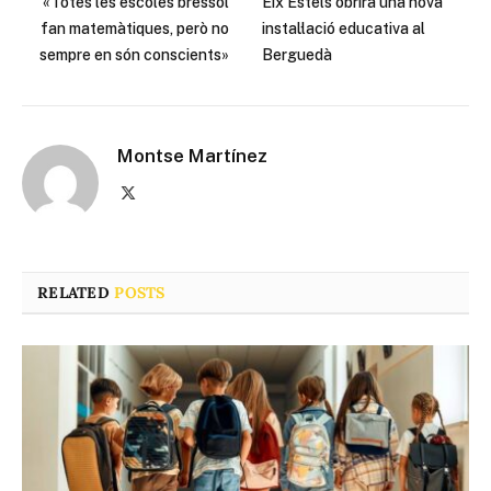
«Totes les escoles bressol
Eix Estels obrirà una nova
fan matemàtiques, però no
instal·lació educativa al
sempre en són conscients»
Berguedà
Montse Martínez
X
(Twitter)
RELATED
POSTS