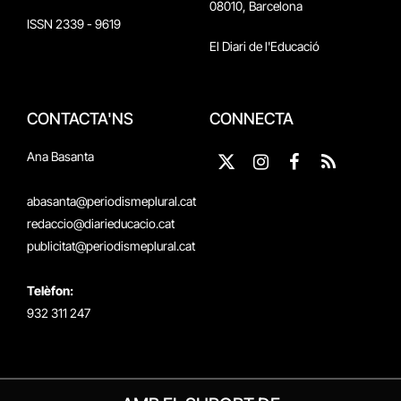
08010, Barcelona
ISSN 2339 - 9619
El Diari de l'Educació
CONTACTA'NS
CONNECTA
Ana Basanta
X
Instagram
Facebook
RSS
(Twitter)
abasanta@periodismeplural.cat
redaccio@diarieducacio.cat
publicitat@periodismeplural.cat
Telèfon:
932 311 247