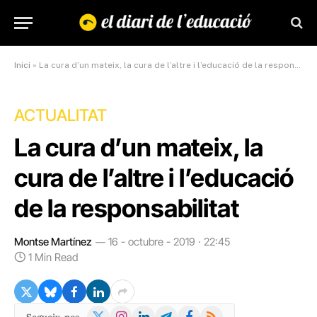
Inici
»
La cura d’un mateix, la cura de l’altre i l’educació de la responsabilitat
ACTUALITAT
La cura d’un mateix, la
cura de l’altre i l’educació
de la responsabilitat
Montse Martínez
16 - octubre - 2019 · 22:45
1 Min Read
X
Instagram
LinkedIn
Telegram
Facebook
RSS