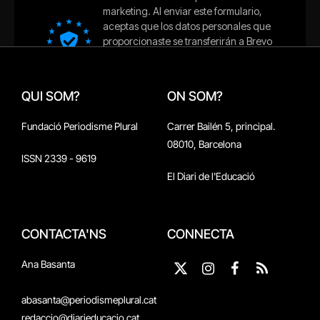
QUI SOM?
ON SOM?
Fundació Periodisme Plural
Carrer Bailén 5, principal.
08010, Barcelona
ISSN 2339 - 9619
El Diari de l'Educació
CONTACTA'NS
CONNECTA
Ana Basanta
X
Instagram
Facebook
RSS
(Twitter)
abasanta@periodismeplural.cat
redaccio@diarieducacio.cat