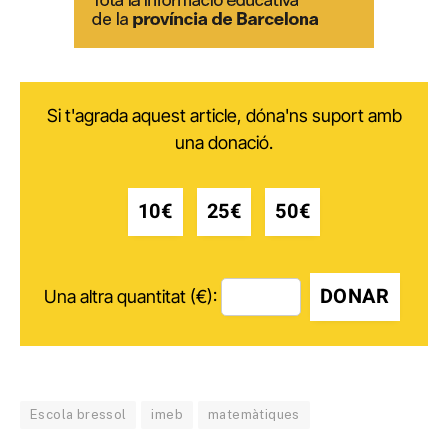
Si t'agrada aquest article, dóna'ns suport amb
una donació.
10€
25€
50€
DONAR
Una altra quantitat (€):
Escola bressol
imeb
matemàtiques