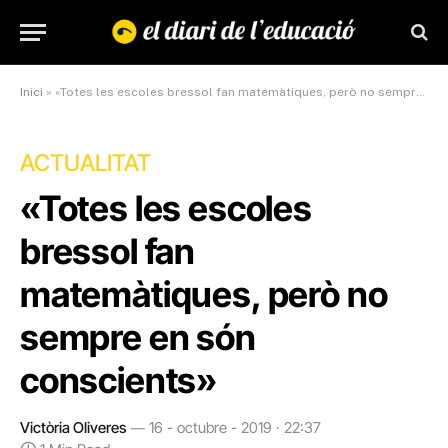
Inici
»
«Totes les escoles bressol fan matemàtiques, però no sempre en són conscients»
ACTUALITAT
«Totes les escoles
bressol fan
matemàtiques, però no
sempre en són
conscients»
Victòria Oliveres
16 - octubre - 2019 · 22:37