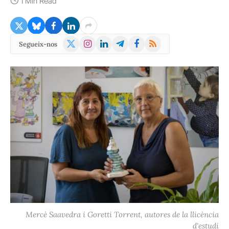
1 Min Read
X
Instagram
LinkedIn
Telegram
Facebook
RSS
Segueix-nos
(Twitter)
Mercè Saavedra i Goretti Torrent, autores de la llicència
d'estudi