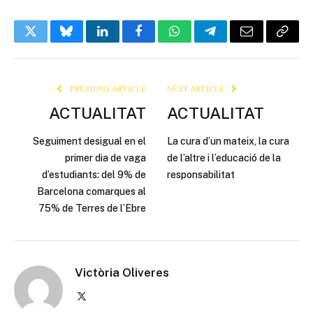
Twitter
Bluesky
LinkedIn
Facebook
WhatsApp
Telegram
Email
Copy
Link
PREVIOUS ARTICLE
NEXT ARTICLE
ACTUALITAT
ACTUALITAT
Seguiment desigual en el
La cura d’un mateix, la cura
primer dia de vaga
de l’altre i l’educació de la
d’estudiants: del 9% de
responsabilitat
Barcelona comarques al
75% de Terres de l’Ebre
Victòria Oliveres
X
(Twitter)