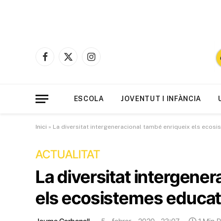
Facebook
X
Instagram
(Twitter)
ESCOLA
JOVENTUT I INFÀNCIA
Inici
»
La diversitat intergeneracional també enriqueix els ecos
ACTUALITAT
La diversitat intergene
els ecosistemes educat