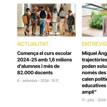
ACTUALITAT
ENTREVI
Comença el curs escolar
Miquel Àng
2024-25 amb 1,6 milions
trajectòrie
d’alumnes i més de
poden solu
82.000 docents
només des d
calen polít
6 - setembre - 2024 · 15:11
educatives 
ampli”
11 - juliol - 2024