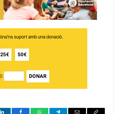
 dóna'ns suport amb una donació.
25€
50€
DONAR
):