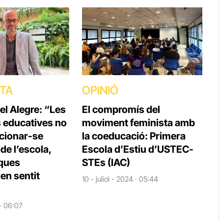
STA
OPINIÓ
el Alegre: “Les
El compromís del
s educatives no
moviment feminista amb
cionar-se
la coeducació: Primera
e l’escola,
Escola d’Estiu d’USTEC-
iques
STEs (IAC)
en sentit
10 - juliol - 2024 · 05:44
 · 06:07