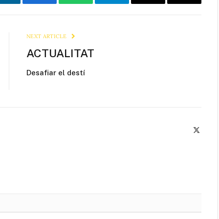
LinkedIn
Facebook
WhatsApp
Telegram
Email
Copy
Link
NEXT ARTICLE
ACTUALITAT
Desafiar el destí
X
(Twitte