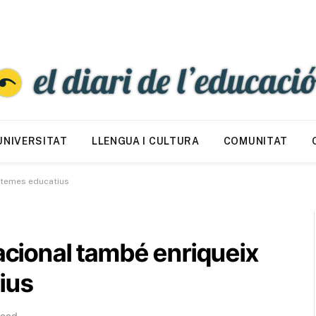
UNIVERSITAT
LLENGUA I CULTURA
COMUNITAT
istemes educatius
racional també enriqueix
ius