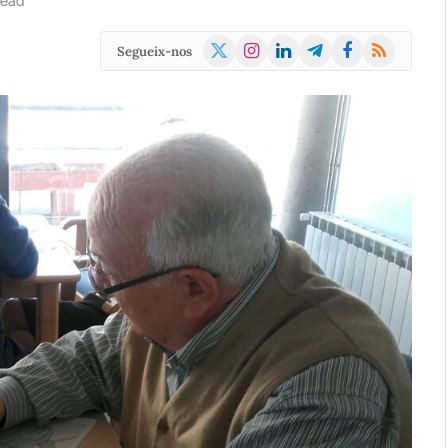
Read
X
Instagram
LinkedIn
Telegram
Facebook
RSS
Segueix-nos
(Twitter)