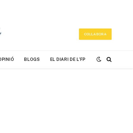
COL·LABORA
OPINIÓ
BLOGS
EL DIARI DE L’FP