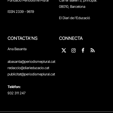
Fundació Periodisme Plural
Carrer Bailén 5, principal.
08010, Barcelona
ISSN 2339 - 9619
El Diari de l'Educació
CONTACTA'NS
CONNECTA
Ana Basanta
X
Instagram
Facebook
RSS
(Twitter)
abasanta@periodismeplural.cat
redaccio@diarieducacio.cat
publicitat@periodismeplural.cat
Telèfon:
932 311 247