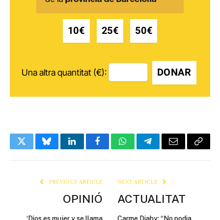
10€
25€
50€
DONAR
Una altra quantitat (€):
Twitter
Bluesky
LinkedIn
Facebook
WhatsApp
Telegram
Email
Copy
Link
PREVIOUS ARTICLE
NEXT ARTICLE
OPINIÓ
ACTUALITAT
‘Dios es mujer y se llama
Carme Diaby: “No podia