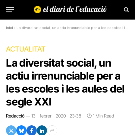
Inici
»
La diversitat social, un actiu irrenunciable per a les escoles i les aules del segle XXI
ACTUALITAT
La diversitat social, un
actiu irrenunciable per a
les escoles i les aules del
segle XXI
Redacció
13 - febrer - 2020 · 23:38
1 Min Read