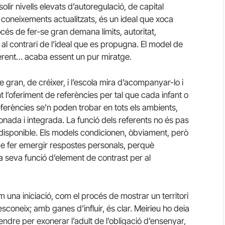
ir nivells elevats d’autoregulació, de capital
e coneixements actualitzats, és un ideal que xoca
océs de fer-se gran demana límits, autoritat,
 al contrari de l’ideal que es propugna. El model de
iferent… acaba essent un pur miratge.
gran, de créixer, i l’escola mira d’acompanyar-lo i
 l’oferiment de referències per tal que cada infant o
referències se’n poden trobar en tots els ambients,
onada i integrada. La funció dels referents no és pas
r disponible. Els models condicionen, òbviament, però
de fer emergir respostes personals, perquè
 la seva funció d’element de contrast per al
una iniciació, com el procés de mostrar un territori
esconeix; amb ganes d’influir, és clar. Meirieu ho deia
rendre per exonerar l’adult de l’obligació d’ensenyar,