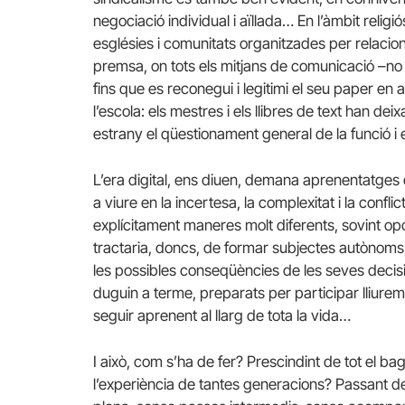
negociació individual i aïllada… En l’àmbit relig
esglésies i comunitats organitzades per relaci
premsa, on tots els mitjans de comunicació –no
fins que es reconegui i legitimi el seu paper en
l’escola: els mestres i els llibres de text han deix
estrany el qüestionament general de la funció i 
L’era digital, ens diuen, demana aprenentatges d
a viure en la incertesa, la complexitat i la confl
explícitament maneres molt diferents, sovint opos
tractaria, doncs, de formar subjectes autònoms,
les possibles conseqüències de les seves decis
duguin a terme, preparats per participar lliuremen
seguir aprenent al llarg de tota la vida…
I això, com s’ha de fer? Prescindint de tot el b
l’experiència de tantes generacions? Passant de