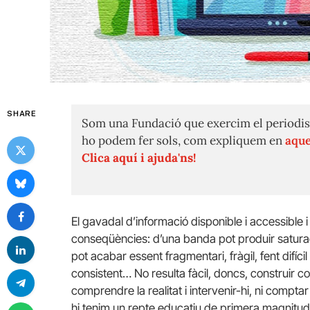
SHARE
Som una Fundació que exercim el periodis
ho podem fer sols, com expliquem en
aque
Clica aquí i ajuda'ns!
El gavadal d’informació disponible i accessible 
conseqüències: d’una banda pot produir saturaci
pot acabar essent fragmentari, fràgil, fent difícil
consistent… No resulta fàcil, doncs, construir c
comprendre la realitat i intervenir-hi, ni comp
hi tenim un repte educatiu de primera magnitud