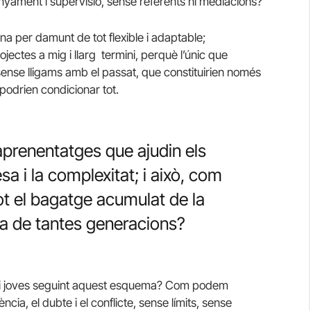
yament i supervisió, sense referents ni mediacions?
a per damunt de tot flexible i adaptable;
ojectes a mig i llarg termini, perquè l’únic que
 sense lligams amb el passat, que constituirien només
podrien condicionar tot.
 aprenentatges que ajudin els
esa i la complexitat; i això, com
tot el bagatge acumulat de la
ia de tantes generacions?
ants i joves seguint aquest esquema? Com podem
ia, el dubte i el conflicte, sense límits, sense