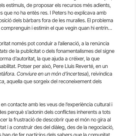
 els estímuls, de proposar els recursos més adients,
 és que no ha entès res. I Peters ho explicava amb
sició dels bàrbars fora de les muralles. El problema
e comprenguin i estimin el que vegin quan hi entrin…
ritat només pot conduir a l’alienació, a la renúncia
tats
de la publicitat o dels fonamentalismes del signe
orma d’autoritat, la que ajuda a créixer, la que
abilitat. Potser per això, Pere Lluís Reverté, en un
tàfora. Conviure en un món d’incertesa
), reivindica
ica
, aquella que sorgeix del reconeixement dels
en contacte amb les veus de l’experiència cultural i
ides perquè s’adonin dels conflictes inherents a tots
cer la frustració de descobrir que el món no gira al
itat i a construir des del diàleg, des de la negociació,
 han de fer partícips dels sabers que la comunitat