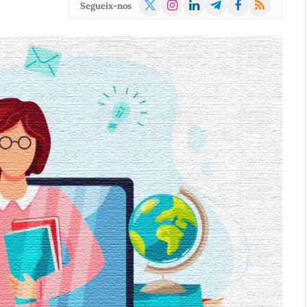
X
Instagram
LinkedIn
Telegram
Facebook
RSS
Segueix-nos
(Twitter)