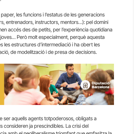
paper, les funcions i l’estatus de les generacions
rs, entrenadors, instructors, mentors…): pel domini
enen accés des de petits, per l’experiència quotidiana
ns joves… Però molt especialment, perquè aquesta
s les estructures d’intermediació i ha obert les
ció, de modelització i de presa de decisions.
de ser aquells agents totpoderosos, obligats a
ls consideren ja prescindibles. La crisi del
ia amb el neoliberalisme triomfant que emfasitza la