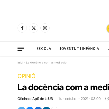
Facebook
X
Instagram
(Twitter)
ESCOLA
JOVENTUT I INFÀNCIA
Inici
»
La docència com a mediació
OPINIÓ
La docència com a medi
Oficina d'ApS de la UB
14 - octubre - 2021 · 03:00