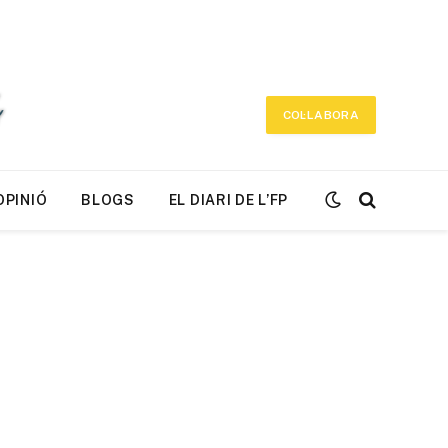
COL·LABORA
OPINIÓ
BLOGS
EL DIARI DE L’FP