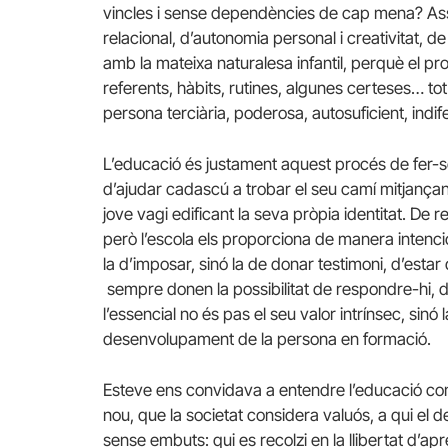
vincles i sense dependències de cap mena? Assol
relacional, d’autonomia personal i creativitat, d
amb la mateixa naturalesa infantil, perquè el pr
referents, hàbits, rutines, algunes certeses… tot
persona terciària, poderosa, autosuficient, ind
L’educació és justament aquest procés de fer-se 
d’ajudar cadascú a trobar el seu camí mitjançant
jove vagi edificant la seva pròpia identitat. De 
però l’escola els proporciona de manera intenci
la d’imposar, sinó la de donar testimoni, d’esta
sempre donen la possibilitat de respondre-hi, 
l’essencial no és pas el seu valor intrínsec, sinó
desenvolupament de la persona en formació.
Esteve ens convidava a entendre l’educació com 
nou, que la societat considera valuós, a qui el d
sense embuts: qui es recolzi en la llibertat d’ap