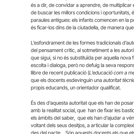
és a dir, de convidar a aprendre, de multiplicar
de buscar les millors condicions i oportunitats,
paraules antigues: els infants comencen en la po
és ficar-los dins de la ciutadella, de manera qu
L’esfondrament de les formes tradicionals d’auto
del pensament crític, al sotmetiment a les
autori
que sigui, si no és substituïda per aquella nova f
escolta i dialoga, però no defuig la seva respons
llibre de recent publicació (
L’educació com a me
que els docents esdevinguin una
autoritat tècn
propis educands, un orientador qualificat.
És des d’aquesta autoritat que els han de posar 
amb la realitat social, que han de fixar les bast
els àmbits del saber, que els han d’ajudar a vèn
voltant dels seus desitjos, a articular la complex
des del pacte… Són aquests docents els que els