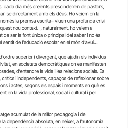
iós, cada dia més creients prescindeixen de pastors,
onar-se directament amb els déus. Ho veiem en la
 només la premsa escrita– viuen una profunda crisi
 aquest nou context. I, naturalment, ho veiem a
at de ser la font única o principal del saber i no és
el sentit de l’educació escolar en el món d’avui…
’ordre superior i divergent, que ajudin els individus
ictivitat, en societats democràtiques on es manifesten
ades, d’entendre la vida i les relacions socials. Es
 crítics i independents, capaços de reflexionar sobre
ions i actes, segons els espais i moments en què es
t en la vida professional, social i cultural i per
agatge acumulat de la millor pedagogia i de
 la dependència absoluta, en néixer, a l’autonomia