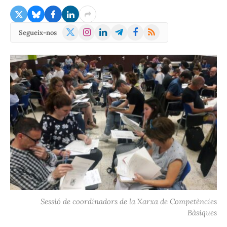
X
Instagram
LinkedIn
Telegram
Facebook
RSS
Segueix-nos
(Twitter)
Sessió de coordinadors de la Xarxa de Competències
Bàsiques