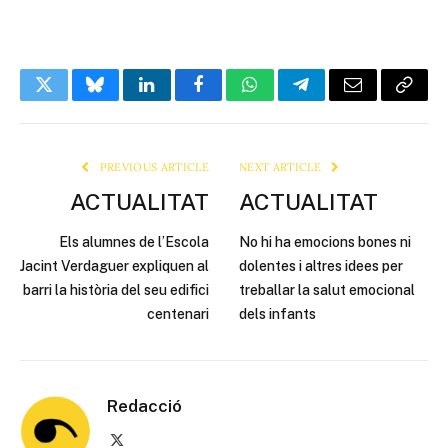
Twitter
Bluesky
LinkedIn
Facebook
WhatsApp
Telegram
Email
Copy
Link
PREVIOUS ARTICLE
NEXT ARTICLE
ACTUALITAT
ACTUALITAT
Els alumnes de l’Escola
No hi ha emocions bones ni
Jacint Verdaguer expliquen al
dolentes i altres idees per
barri la història del seu edifici
treballar la salut emocional
centenari
dels infants
Redacció
X