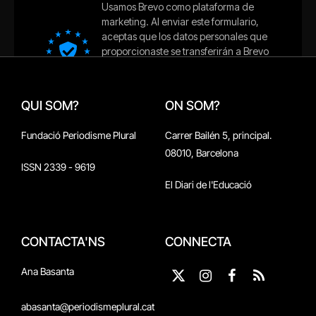
QUI SOM?
ON SOM?
Fundació Periodisme Plural
Carrer Bailén 5, principal.
08010, Barcelona
ISSN 2339 - 9619
El Diari de l'Educació
CONTACTA'NS
CONNECTA
Ana Basanta
X
Instagram
Facebook
RSS
(Twitter)
abasanta@periodismeplural.cat