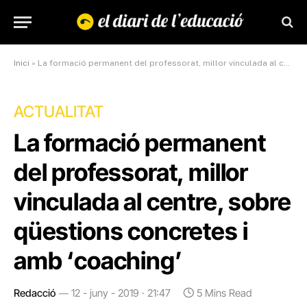
Inici
»
La formació permanent del professorat, millor vinculada al centre, sobre qüestions concretes i amb ‘coaching’
ACTUALITAT
La formació permanent
del professorat, millor
vinculada al centre, sobre
qüestions concretes i
amb ‘coaching’
Redacció
12 - juny - 2019 · 21:47
5 Mins Read