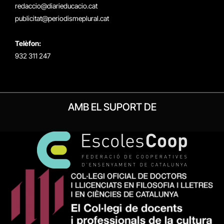
redaccio@diarieducacio.cat
publicitat@periodismeplural.cat
Telèfon:
932 311 247
AMB EL SUPORT DE