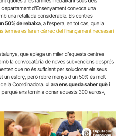
t quotes a les famílies i rebaixant sous dels
ue el departament d’Ensenyament convoca una
amb una retallada considerable. Els centres
un 50% de rebaixa
, a l’espera, en tot cas, que la
ns termes es faran càrrec del finançament necessari
talunya, que aplega un miler d’aquests centres
 amb la convocatòria de noves subvencions després
enten que no és suficient per solucionar els seus
t un esforç, però rebre menys d’un 50% és molt
de la Coordinadora. «I
ara ens queda saber què i
m perquè ens tornin a donar aquests 300 euros»,