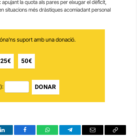
pujant la quota als pares per eixugar el dèficit,
ús en situacions més dràstiques acomiadant personal
 dóna'ns suport amb una donació.
25€
50€
DONAR
):
LinkedIn
Facebook
WhatsApp
Telegram
Email
Copy