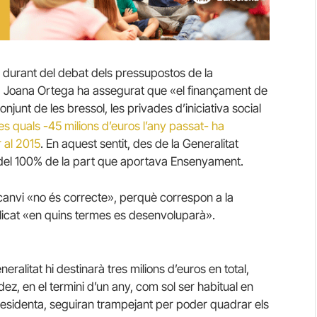
a durant del debat dels pressupostos de la
nta Joana Ortega ha assegurat que «el finançament de
onjunt de les bressol, les privades d’iniciativa social
es quals -45 milions d’euros l’any passat- ha
 al 2015
. En aquest sentit, des de la Generalitat
 del 100% de la part que aportava Ensenyament.
anvi «no és correcte», perquè correspon a la
plicat «en quins termes es desenvoluparà».
ralitat hi destinarà tres milions d’euros en total,
z, en el termini d’un any, com sol ser habitual en
presidenta, seguiran trampejant per poder quadrar els