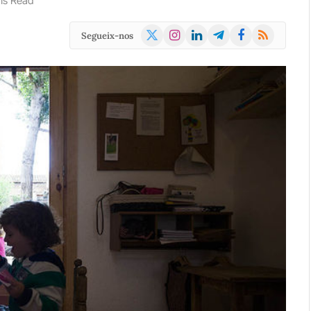
ns Read
X
Instagram
LinkedIn
Telegram
Facebook
RSS
Segueix-nos
(Twitter)