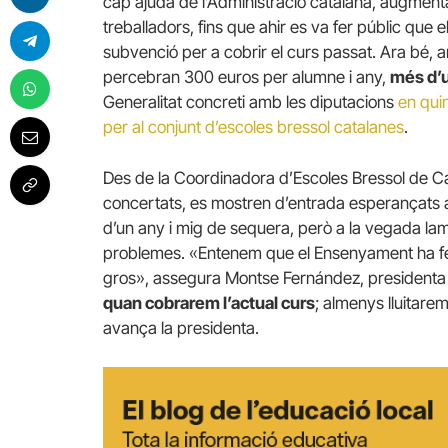
cap ajuda de l’Administració catalana, augmentan
treballadors, fins que ahir es va fer públic q
subvenció per a cobrir el curs passat. Ara bé, 
percebran 300 euros per alumne i any,
més d’
Generalitat concreti amb les diputacions
en qui
per al conjunt d’escoles bressol catalanes
.
Des de la Coordinadora d’Escoles Bressol de Ca
concertats, es mostren d’entrada esperançats
d’un any i mig de sequera, però a la vegada lam
problemes. «Entenem que el Ensenyament ha fe
gros», assegura Montse Fernández, presidenta 
quan cobrarem l’actual curs
; almenys lluitare
avança la presidenta.