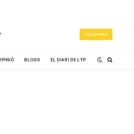
COL·LABORA
OPINIÓ
BLOGS
EL DIARI DE L’FP