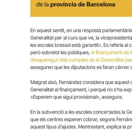
En aquest sentit, en una resposta parlamentàri
Generalitat per al curs que ve, la vicepreside
les escoles bressol està garantit». Es referia al c
però sobretot les públiques,
el finançament de l
desaparegut dels comptes de la Generalitat per
asseguren que les diputacions es faran càrrec
Malgrat això, Fernández considera que aquest c
Generalitat el finançament, i perquè no s’ha ex
«Esperem que sigui provisional», assegura.
En la subvenció a les escoles concertades la Gene
que els centres esperen cobrar, segons Fernánde
aquest tipus d’ajudes. Mentrestant, explica la 