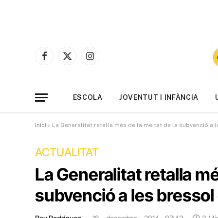
Facebook
X
Instagram
(Twitter)
ESCOLA
JOVENTUT I INFÀNCIA
Inici
»
La Generalitat retalla més de la meitat de la subvenció a
ACTUALITAT
La Generalitat retalla mé
subvenció a les bresso