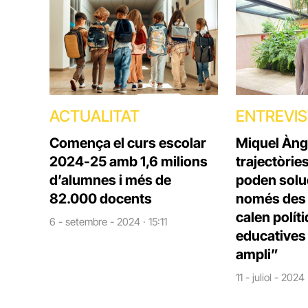
ACTUALITAT
ENTREVI
Comença el curs escolar
Miquel Àng
2024-25 amb 1,6 milions
trajectòrie
d’alumnes i més de
poden solu
82.000 docents
només des d
calen polít
6 - setembre - 2024 · 15:11
educatives 
ampli”
11 - juliol - 2024