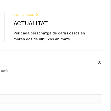
Link
NEXT ARTICLE
ACTUALITAT
Per cada personatge de carn i ossos en
moren dos de dibuixos animats
X
(Twitte
cació.