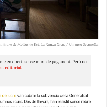
la lliure de Molins de Rei. La Xauxa Xica. / Carmen Secanella.
me en obert, sense murs de pagament. Però no
st editorial.
 de lucre
van cobrar la subvenció de la Generalitat
mnes i curs. Des de llavors, han resistit sense rebre