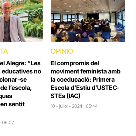
STA
OPINIÓ
el Alegre: “Les
El compromís del
s educatives no
moviment feminista amb
cionar-se
la coeducació: Primera
e l’escola,
Escola d’Estiu d’USTEC-
iques
STEs (IAC)
en sentit
10 - juliol - 2024 · 05:44
 · 06:07