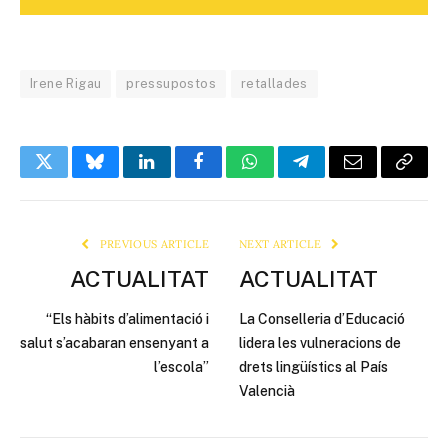
Irene Rigau
pressupostos
retallades
Twitter
Bluesky
LinkedIn
Facebook
WhatsApp
Telegram
Email
Copy
Link
PREVIOUS ARTICLE
NEXT ARTICLE
ACTUALITAT
ACTUALITAT
“Els hàbits d’alimentació i
La Conselleria d’Educació
salut s’acabaran ensenyant a
lidera les vulneracions de
l’escola”
drets lingüístics al País
Valencià