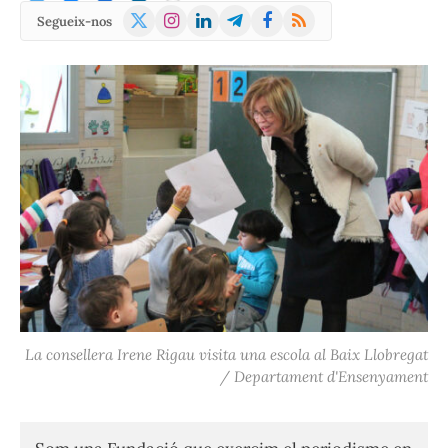
X
Instagram
LinkedIn
Telegram
Facebook
RSS
Segueix-nos
(Twitter)
La consellera Irene Rigau visita una escola al Baix Llobregat
/ Departament d'Ensenyament