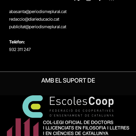
X
Instagram
Facebook
RSS
(Twitter)
abasanta@periodismeplural.cat
redaccio@diarieducacio.cat
publicitat@periodismeplural.cat
Telèfon:
932 311 247
AMB EL SUPORT DE