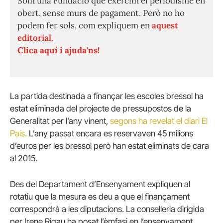
Som una Fundació que exercim el periodisme en
obert, sense murs de pagament. Però no ho
podem fer sols, com expliquem en
aquest
editorial.
Clica aquí i ajuda'ns!
La partida destinada a finançar les escoles bressol ha
estat eliminada del projecte de pressupostos de la
Generalitat per l’any vinent,
segons ha revelat el diari El
País.
L’any passat encara es reservaven 45 milions
d’euros per les bressol però han estat eliminats de cara
al 2015.
Des del Departament d’Ensenyament expliquen al
rotatiu que la mesura es deu a que el finançament
correspondrà a les diputacions. La conselleria dirigida
per Irene Rigau ha posat l’èmfasi en l’ensenyament