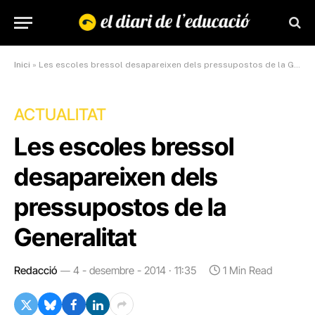
Inici
»
Les escoles bressol desapareixen dels pressupostos de la Generalitat
ACTUALITAT
Les escoles bressol
desapareixen dels
pressupostos de la
Generalitat
Redacció
4 - desembre - 2014 · 11:35
1 Min Read