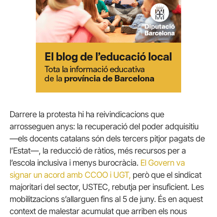
Darrere la protesta hi ha reivindicacions que
arrosseguen anys: la recuperació del poder adquisitiu
—els docents catalans són dels tercers pitjor pagats de
l’Estat—, la reducció de ràtios, més recursos per a
l’escola inclusiva i menys burocràcia.
El Govern va
signar un acord amb CCOO i UGT,
però que el sindicat
majoritari del sector, USTEC, rebutja per insuficient. Les
mobilitzacions s’allarguen fins al 5 de juny. És en aquest
context de malestar acumulat que arriben els nous