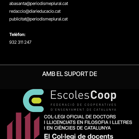
(Twitter)
abasanta@periodismeplural.cat
redaccio@diarieducacio.cat
publicitat@periodismeplural.cat
Telèfon:
932 311 247
AMB EL SUPORT DE