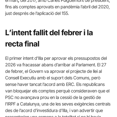
el març del 2017, amb Carles Puigdemont de president,
fins als comptes aprovats en pandèmia l’abril del 2020,
just després de l’aplicació del 155.
L’intent fallit del febrer i la
recta final
El primer intent d’Illa per aprovar els pressupostos del
2026 va fracassar abans d’arribar al Parlament. El 27
de febrer, el Govern va aprovar el projecte de llei al
Consell Executiu amb el suport dels Comuns, però
sense haver tancat l’acord amb ERC. Els republicans
van bloquejar els comptes perquè consideraven que el
PSC no avançava prou en la cessió de la gestió de
l’IRPF a Catalunya, una de les seves exigències centrals
des de l’acord d’investidura d’Illa, i van advertir que
presentarien una esmena a la totalitat si no hi havia