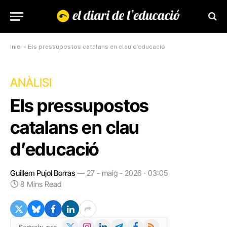
Inici
»
Els pressupostos catalans en clau d’educació
ANÀLISI
Els pressupostos
catalans en clau
d’educació
Guillem Pujol Borras
27 - maig - 2026 · 03:05
8 Mins Read
X
Instagram
LinkedIn
Telegram
Facebook
RSS