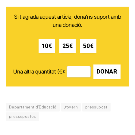
Si t'agrada aquest article, dóna'ns suport amb
una donació.
10€
25€
50€
DONAR
Una altra quantitat (€):
Departament d'Educació
govern
pressupost
pressupostos