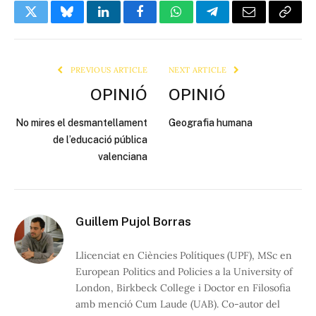
Twitter
Bluesky
LinkedIn
Facebook
WhatsApp
Telegram
Email
Copy
Link
PREVIOUS ARTICLE
NEXT ARTICLE
OPINIÓ
OPINIÓ
No mires el desmantellament
Geografia humana
de l’educació pública
valenciana
Guillem Pujol Borras
Llicenciat en Ciències Polítiques (UPF), MSc en
European Politics and Policies a la University of
London, Birkbeck College i Doctor en Filosofia
amb menció Cum Laude (UAB). Co-autor del