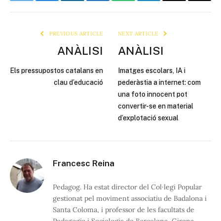
Twitter
Bluesky
LinkedIn
Facebook
WhatsApp
Telegram
Email
Copy
Link
PREVIOUS ARTICLE
NEXT ARTICLE
ANÀLISI
ANÀLISI
Els pressupostos catalans en
Imatges escolars, IA i
clau d’educació
pederàstia a internet: com
una foto innocent pot
convertir-se en material
d’explotació sexual
Francesc Reina
Pedagog. Ha estat director del Col·legi Popular
gestionat pel moviment associatiu de Badalona i
Santa Coloma, i professor de les facultats de