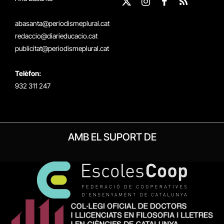
X
Instagram
Facebook
RSS
(Twitter)
abasanta@periodismeplural.cat
redaccio@diarieducacio.cat
publicitat@periodismeplural.cat
Telèfon:
932 311 247
AMB EL SUPORT DE