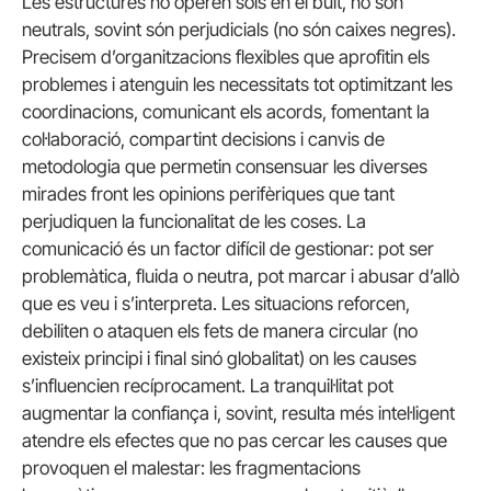
Les estructures no operen sols en el buit, no són
neutrals, sovint són perjudicials (no són caixes negres).
Precisem d’organitzacions flexibles que aprofitin els
problemes i atenguin les necessitats tot optimitzant les
coordinacions, comunicant els acords, fomentant la
col·laboració, compartint decisions i canvis de
metodologia que permetin consensuar les diverses
mirades front les opinions perifèriques que tant
perjudiquen la funcionalitat de les coses. La
comunicació és un factor difícil de gestionar: pot ser
problemàtica, fluida o neutra, pot marcar i abusar d’allò
que es veu i s’interpreta. Les situacions reforcen,
debiliten o ataquen els fets de manera circular (no
existeix principi i final sinó globalitat) on les causes
s’influencien recíprocament. La tranquil·litat pot
augmentar la confiança i, sovint, resulta més intel·ligent
atendre els efectes que no pas cercar les causes que
provoquen el malestar: les fragmentacions