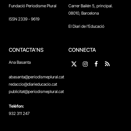
Fundació Periodisme Plural
Carrer Bailén 5, principal.
08010, Barcelona
ISSN 2339 - 9619
El Diari de l'Educació
CONTACTA'NS
CONNECTA
Ana Basanta
X
Instagram
Facebook
RSS
(Twitter)
abasanta@periodismeplural.cat
redaccio@diarieducacio.cat
publicitat@periodismeplural.cat
Telèfon:
932 311 247