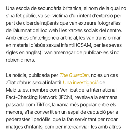
Una escola de secundària britànica, el nom de la qual no
s’ha fet públic, va ser víctima d’un intent d’extorsió per
part de ciberdelinqüents que van extreure fotografies
de l’alumnat del lloc web i les xarxes socials del centre.
Amb eines d’intel·ligència artificial, les van transformar
en material d’abús sexual infantil (CSAM, per les seves
sigles en anglès) i van amenaçar de publicar-les si no
rebien diners.
La notícia, publicada per
The Guardian
, no és un cas
aïllat d’abús sexual infantil.
Una investigació
de
Maldita.es, membre com Verificat de la International
Fact-Checking Network (IFCN), revelava la setmana
passada com TikTok, la xarxa més popular entre els
menors, s’ha convertit en un espai de captació per a
pederastes i pedòfils, que la fan servir tant per robar
imatges d’infants, com per intercanviar-les amb altres