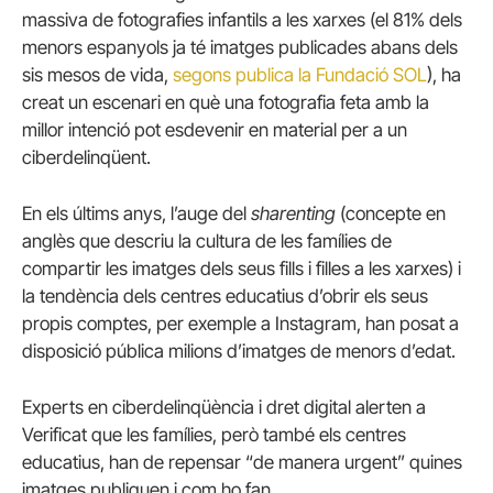
massiva de fotografies infantils a les xarxes (el 81% dels
menors espanyols ja té imatges publicades abans dels
sis mesos de vida,
segons publica la Fundació SOL
), ha
creat un escenari en què una fotografia feta amb la
millor intenció pot esdevenir en material per a un
ciberdelinqüent.
En els últims anys, l’auge del
sharenting
(concepte en
anglès que descriu la cultura de les famílies de
compartir les imatges dels seus fills i filles a les xarxes) i
la tendència dels centres educatius d’obrir els seus
propis comptes, per exemple a Instagram, han posat a
disposició pública milions d’imatges de menors d’edat.
Experts en ciberdelinqüència i dret digital alerten a
Verificat que les famílies, però també els centres
educatius, han de repensar “de manera urgent” quines
imatges publiquen i com ho fan.