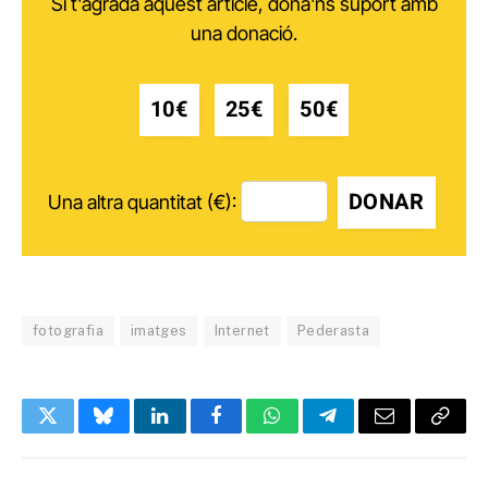
Si t'agrada aquest article, dóna'ns suport amb
una donació.
10€
25€
50€
DONAR
Una altra quantitat (€):
fotografia
imatges
Internet
Pederasta
Twitter
Bluesky
LinkedIn
Facebook
WhatsApp
Telegram
Email
Copy
Link