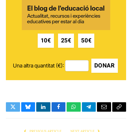
10€
25€
50€
DONAR
Una altra quantitat (€):
Twitter
Bluesky
LinkedIn
Facebook
WhatsApp
Telegram
Email
Copy
Link
PREVIOUS ARTICLE
NEXT ARTICLE