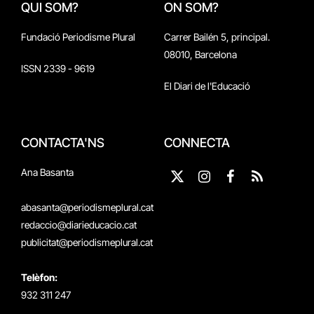
QUI SOM?
ON SOM?
Fundació Periodisme Plural
Carrer Bailén 5, principal.
08010, Barcelona
ISSN 2339 - 9619
El Diari de l'Educació
CONTACTA'NS
CONNECTA
Ana Basanta
X
Instagram
Facebook
RSS
(Twitter)
abasanta@periodismeplural.cat
redaccio@diarieducacio.cat
publicitat@periodismeplural.cat
Telèfon:
932 311 247