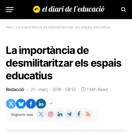
Inici
»
La importància de desmilitaritzar els espais educatius
La importància de
desmilitaritzar els espais
educatius
Redacció
21 - març - 2016 · 08:13
1 Min Read
X
Instagram
LinkedIn
Telegram
Facebook
RSS
Segueix-nos
(Twitter)