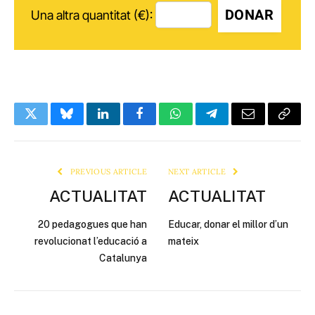
DONAR
Una altra quantitat (€):
Twitter
Bluesky
LinkedIn
Facebook
WhatsApp
Telegram
Email
Copy
Link
PREVIOUS ARTICLE
NEXT ARTICLE
ACTUALITAT
ACTUALITAT
20 pedagogues que han
Educar, donar el millor d’un
revolucionat l’educació a
mateix
Catalunya