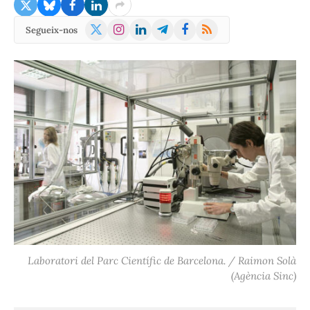
X
Instagram
LinkedIn
Telegram
Facebook
RSS
Segueix-nos
(Twitter)
Laboratori del Parc Científic de Barcelona. / Raimon Solà
(Agència Sinc)