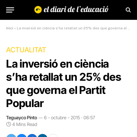
Inici
»
La inversió en ciència s’ha retallat un 25% des que governa el Partit Popular
ACTUALITAT
La inversió en ciència
s’ha retallat un 25% des
que governa el Partit
Popular
Teguayco Pinto
6 - octubre - 2015 · 06:57
4 Mins Read