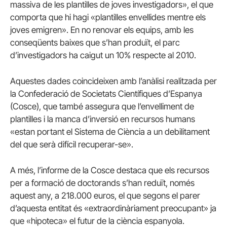
massiva de les plantilles de joves investigadors», el que
comporta que hi hagi «plantilles envellides mentre els
joves emigren». En no renovar els equips, amb les
conseqüents baixes que s’han produït, el parc
d’investigadors ha caigut un 10% respecte al 2010.
Aquestes dades coincideixen amb l’anàlisi realitzada per
la Confederació de Societats Científiques d’Espanya
(Cosce), que també assegura que l’envelliment de
plantilles i la manca d’inversió en recursos humans
«estan portant el Sistema de Ciència a un debilitament
del que serà difícil recuperar-se».
A més, l’informe de la Cosce destaca que els recursos
per a formació de doctorands s’han reduït, només
aquest any, a 218.000 euros, el que segons el parer
d’aquesta entitat és «extraordinàriament preocupant» ja
que «hipoteca» el futur de la ciència espanyola.