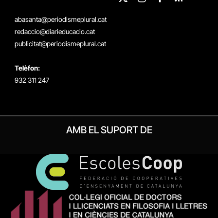
X
Instagram
Facebook
RSS
(Twitter)
abasanta@periodismeplural.cat
redaccio@diarieducacio.cat
publicitat@periodismeplural.cat
Telèfon:
932 311 247
AMB EL SUPORT DE