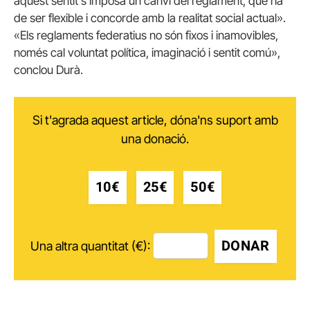
aquest sentit s’imposa un canvi del reglament, que ha
de ser flexible i concorde amb la realitat social actual».
«Els reglaments federatius no són fixos i inamovibles,
només cal voluntat política, imaginació i sentit comú»,
conclou Durà.
Si t'agrada aquest article, dóna'ns suport amb
una donació.
10€
25€
50€
DONAR
Una altra quantitat (€):