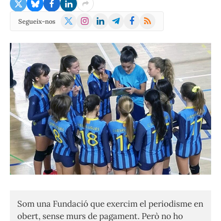
X
Instagram
LinkedIn
Telegram
Facebook
RSS
Segueix-nos
(Twitter)
Som una Fundació que exercim el periodisme en
obert, sense murs de pagament. Però no ho