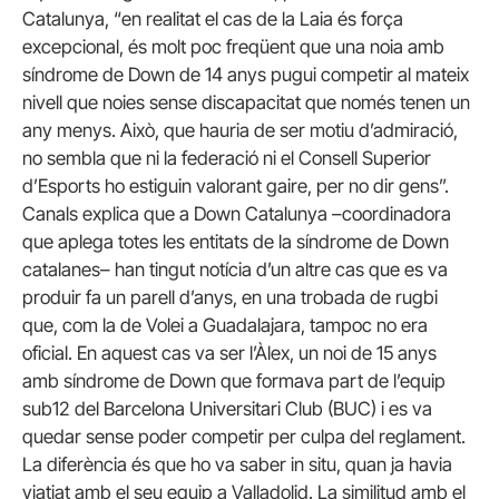
Catalunya, “en realitat el cas de la Laia és força
excepcional, és molt poc freqüent que una noia amb
síndrome de Down de 14 anys pugui competir al mateix
nivell que noies sense discapacitat que només tenen un
any menys. Això, que hauria de ser motiu d’admiració,
no sembla que ni la federació ni el Consell Superior
d’Esports ho estiguin valorant gaire, per no dir gens”.
Canals explica que a Down Catalunya –coordinadora
que aplega totes les entitats de la síndrome de Down
catalanes– han tingut notícia d’un altre cas que es va
produir fa un parell d’anys, en una trobada de rugbi
que, com la de Volei a Guadalajara, tampoc no era
oficial. En aquest cas va ser l’Àlex, un noi de 15 anys
amb síndrome de Down que formava part de l’equip
sub12 del Barcelona Universitari Club (BUC) i es va
quedar sense poder competir per culpa del reglament.
La diferència és que ho va saber in situ, quan ja havia
viatjat amb el seu equip a Valladolid. La similitud amb el