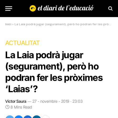
Inici
»
La Laia podrà jugar (segurament), però ho podran fer les pròximes ‘Laias’?
ACTUALITAT
La Laia podrà jugar
(segurament), però ho
podran fer les pròximes
‘Laias’?
Víctor Saura
27 - novembre - 2019 · 23:03
8 Mins Read