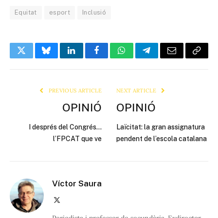
Equitat
esport
Inclusió
Twitter
Bluesky
LinkedIn
Facebook
WhatsApp
Telegram
Email
Copy
Link
PREVIOUS ARTICLE
NEXT ARTICLE
OPINIÓ
OPINIÓ
I després del Congrés…
Laïcitat: la gran assignatura
l’FPCAT que ve
pendent de l’escola catalana
Víctor Saura
X
(Twitter)
Periodista i professor de secundària. Exdirector