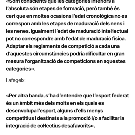
«Som conscients que les categories inferiors a
l’absoluta són etapes de formació, però també és
cert que en moltes ocasions l’edat cronològica no es
correspon amb les etapes de maduració dels nens i
les nenes. Igualment l’edat de maduració intel·lectual
pot no correspondre amb l’edat de maduració física.
Adaptar els reglaments de competició a cada una
d’aquestes circumstàncies podria dificultar en gran
mesura l’organització de competicions en aquestes
categories».
I afegeix:
«Per altra banda, s’ha d’entendre que l’esport federat
és un àmbit més dels molts en els quals es
desenvolupa l’esport, alguns d’ells menys
competitius i destinats a la promoció i/o a facilitar la
integració de col·lectius desafavorits».