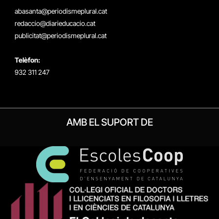
(Twitter)
abasanta@periodismeplural.cat
redaccio@diarieducacio.cat
publicitat@periodismeplural.cat
Telèfon:
932 311 247
AMB EL SUPORT DE