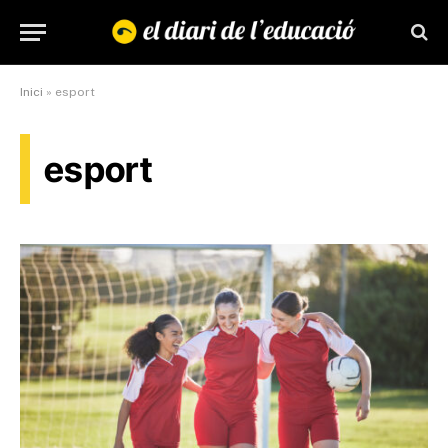
Inici
»
esport
esport