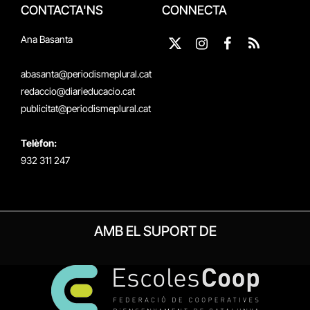
CONTACTA'NS
CONNECTA
Ana Basanta
X
Instagram
Facebook
RSS
(Twitter)
abasanta@periodismeplural.cat
redaccio@diarieducacio.cat
publicitat@periodismeplural.cat
Telèfon:
932 311 247
AMB EL SUPORT DE