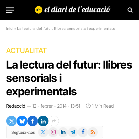
Inici
»
La lectura del futur: llibres sensorials i experimentals
ACTUALITAT
La lectura del futur: llibres
sensorials i
experimentals
Redacció
12 - febrer - 2014 · 13:51
1 Min Read
X
Instagram
LinkedIn
Telegram
Facebook
RSS
Segueix-nos
(Twitter)