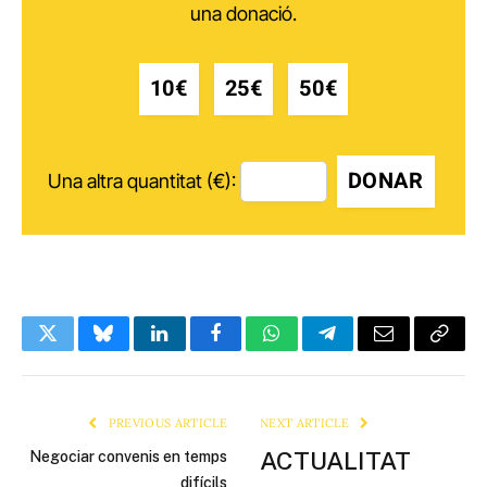
una donació.
10€
25€
50€
DONAR
Una altra quantitat (€):
Twitter
Bluesky
LinkedIn
Facebook
WhatsApp
Telegram
Email
Copy
Link
PREVIOUS ARTICLE
NEXT ARTICLE
ACTUALITAT
Negociar convenis en temps
difícils