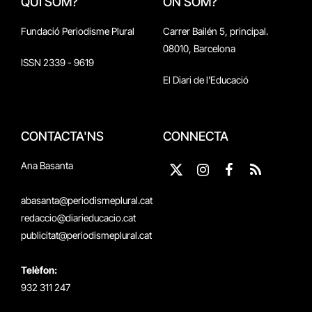
QUI SOM?
ON SOM?
Fundació Periodisme Plural
Carrer Bailén 5, principal.
08010, Barcelona
ISSN 2339 - 9619
El Diari de l'Educació
CONTACTA'NS
CONNECTA
Ana Basanta
X
Instagram
Facebook
RSS
(Twitter)
abasanta@periodismeplural.cat
redaccio@diarieducacio.cat
publicitat@periodismeplural.cat
Telèfon:
932 311 247