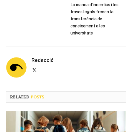
La manca d’incentius i les
traves legals frenen la
transferència de
coneixement a les
universitats
Redacció
X
(Twitter)
RELATED
POSTS