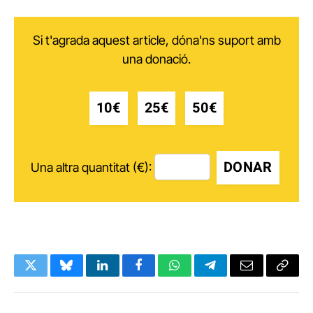
Si t'agrada aquest article, dóna'ns suport amb
una donació.
10€
25€
50€
DONAR
Una altra quantitat (€):
Twitter
Bluesky
LinkedIn
Facebook
WhatsApp
Telegram
Email
Copy
Link