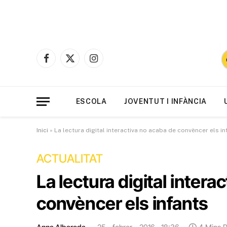
Facebook
X
Instagram
(Twitter)
ESCOLA
JOVENTUT I INFÀNCIA
Inici
»
La lectura digital interactiva no acaba de convèncer els in
ACTUALITAT
La lectura digital intera
convèncer els infants