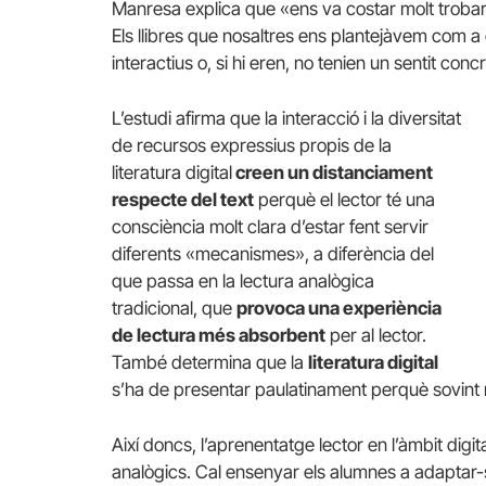
Manresa explica que «ens va costar molt trobar l
Els llibres que nosaltres ens plantejàvem com a
interactius o, si hi eren, no tenien un sentit con
L’estudi afirma que la interacció i la diversitat
de recursos expressius propis de la
literatura digital
creen un distanciament
respecte del text
perquè el lector té una
consciència molt clara d’estar fent servir
diferents «mecanismes», a diferència del
que passa en la lectura analògica
tradicional, que
provoca una experiència
de lectura més absorbent
per al lector.
També determina que la
literatura digital
s’ha de presentar paulatinament perquè sovint 
Així doncs, l’aprenentatge lector en l’àmbit digit
analògics. Cal ensenyar els alumnes a adaptar-se 