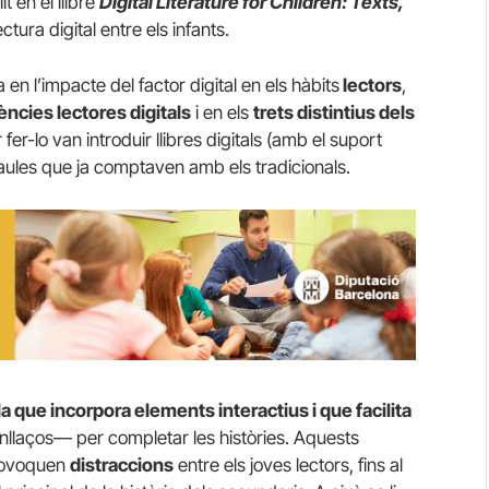
 en el llibre
Digital Literature for Children: Texts,
ectura digital entre els infants.
a en l’impacte del factor digital en els hàbits
lectors
,
cies lectores digitals
i en els
trets distintius dels
fer-lo van introduir llibres digitals (amb el suport
 aules que ja comptaven amb els tradicionals.
l la que incorpora elements interactius i que facilita
nllaços— per completar les històries.
Aquests
provoquen
distraccions
entre els joves lectors, fins al