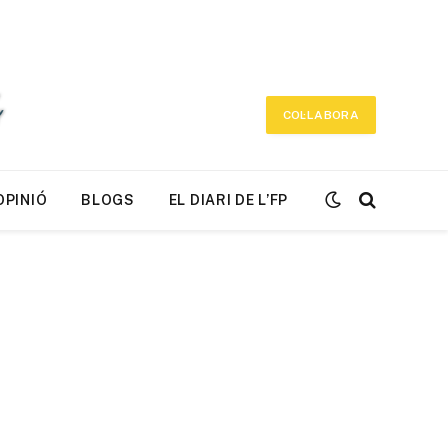
COL·LABORA
OPINIÓ
BLOGS
EL DIARI DE L’FP