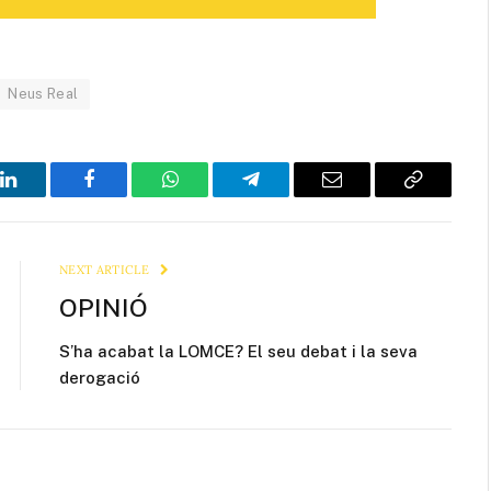
Neus Real
LinkedIn
Facebook
WhatsApp
Telegram
Email
Copy
Link
NEXT ARTICLE
OPINIÓ
S’ha acabat la LOMCE? El seu debat i la seva
derogació