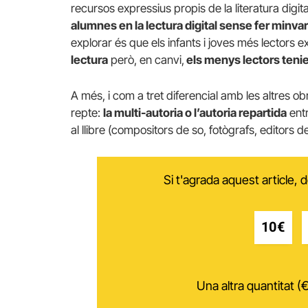
recursos expressius propis de la literatura digital.
alumnes en la lectura digital sense fer minvar
explorar és que els infants i joves més lectors
lectura
però, en canvi,
els menys lectors tenien
A més, i com a tret diferencial amb les altres obr
repte:
la multi-autoria o l’autoria repartida
entr
al llibre (compositors de so, fotògrafs, editors de
Si t'agrada aquest article,
10€
Una altra quantitat (€