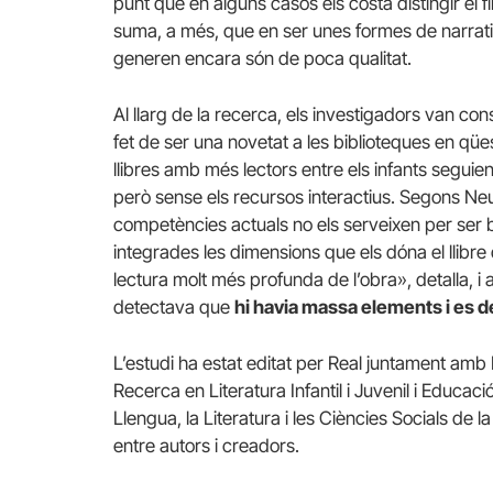
punt que en alguns casos els costa distingir el fil
suma, a més, que en ser unes formes de narrativ
generen encara són de poca qualitat.
Al llarg de la recerca, els investigadors van const
fet de ser una novetat a les biblioteques en qü
llibres amb més lectors entre els infants seguien 
però sense els recursos interactius. Segons Neus
competències actuals no els serveixen per ser 
integrades les dimensions que els dóna el llibre 
lectura molt més profunda de l’obra», detalla, i af
detectava que
hi havia massa elements i es 
L’estudi ha estat editat per Real juntament am
Recerca en Literatura Infantil i Juvenil i Educac
Llengua, la Literatura i les Ciències Socials de 
entre autors i creadors.