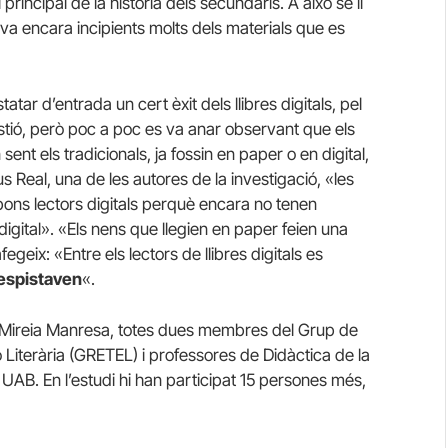
 principal de la història dels secundaris. A això se li
a encara incipients molts dels materials que es
atar d’entrada un cert èxit dels llibres digitals, pel
estió, però poc a poc es va anar observant que els
sent els tradicionals, ja fossin en paper o en digital,
 Real, una de les autores de la investigació, «les
bons lectors digitals perquè encara no tenen
digital». «Els nens que llegien en paper feien una
egeix: «Entre els lectors de llibres digitals es
despistaven
«.
b Mireia Manresa, totes dues membres del Grup de
ió Literària (GRETEL) i professores de Didàctica de la
la UAB. En l’estudi hi han participat 15 persones més,