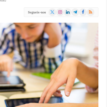
Read
X
Instagram
LinkedIn
Telegram
Facebook
RSS
Segueix-nos
(Twitter)