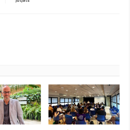
jutjats