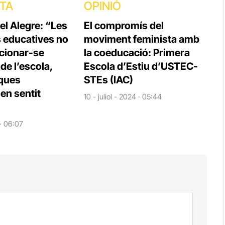
STA
OPINIÓ
el Alegre: “Les
El compromís del
s educatives no
moviment feminista amb
cionar-se
la coeducació: Primera
e l’escola,
Escola d’Estiu d’USTEC-
iques
STEs (IAC)
en sentit
10 - juliol - 2024 · 05:44
 · 06:07