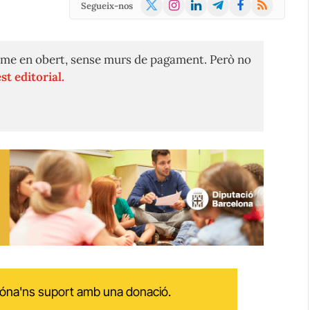
X
Instagram
LinkedIn
Telegram
Facebook
RSS
Segueix-nos
(Twitter)
me en obert, sense murs de pagament. Però no
st editorial.
 dóna'ns suport amb una donació.