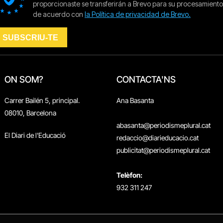
ON SOM?
CONTACTA'NS
Carrer Bailén 5, principal.
Ana Basanta
08010, Barcelona
abasanta@periodismeplural.cat
El Diari de l'Educació
redaccio@diarieducacio.cat
publicitat@periodismeplural.cat
Telèfon:
932 311 247