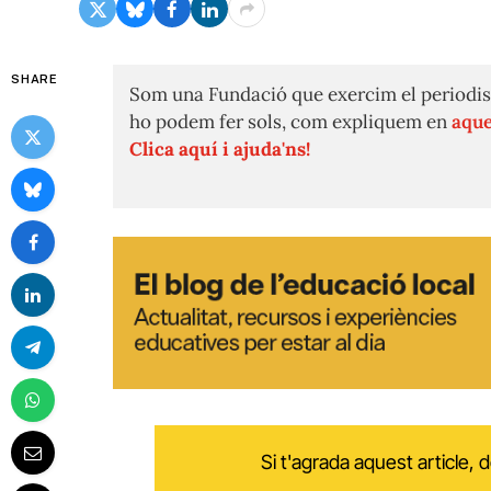
SHARE
Som una Fundació que exercim el periodis
ho podem fer sols, com expliquem en
aque
Clica aquí i ajuda'ns!
Si t'agrada aquest article,