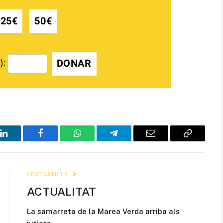
25€
50€
DONAR
):
LinkedIn
Facebook
WhatsApp
Telegram
Email
Copy
Link
NEXT ARTICLE
ACTUALITAT
La samarreta de la Marea Verda arriba als