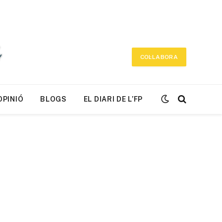
COL·LABORA
OPINIÓ
BLOGS
EL DIARI DE L’FP