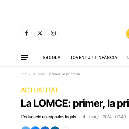
Facebook
X
Instagram
(Twitter)
ESCOLA
JOVENTUT I INFÀNCIA
Inici
»
La LOMCE: primer, la primària
ACTUALITAT
La LOMCE: primer, la pr
L'educació en càpsules legals
4 - març - 2014 · 07:49