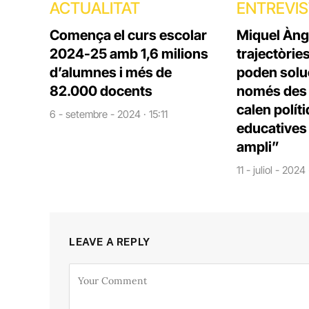
ACTUALITAT
ENTREVI
Comença el curs escolar
Miquel Àng
2024-25 amb 1,6 milions
trajectòrie
d’alumnes i més de
poden solu
82.000 docents
només des d
calen polít
6 - setembre - 2024 · 15:11
educatives 
ampli”
11 - juliol - 2024
LEAVE A REPLY