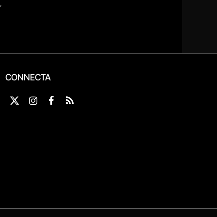
CONNECTA
X
Instagram
Facebook
RSS
(Twitter)