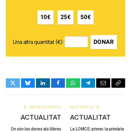
10€
25€
50€
DONAR
Una altra quantitat (€):
Twitter
Bluesky
LinkedIn
Facebook
WhatsApp
Telegram
Email
Copy
Link
PREVIOUS ARTICLE
NEXT ARTICLE
ACTUALITAT
ACTUALITAT
On són les dones als llibres
La LOMCE: primer, la primària