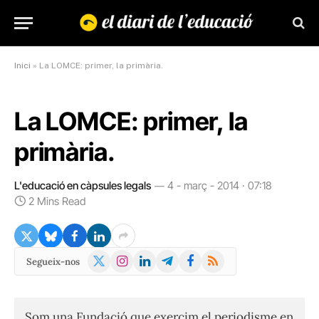
Inici
»
La LOMCE: primer, la primària.
La LOMCE: primer, la
primària.
L'educació en càpsules legals
4 - març - 2014 · 07:18
2 Mins Read
X
Instagram
LinkedIn
Telegram
Facebook
RSS
Segueix-nos
(Twitter)
Som una Fundació que exercim el periodisme en