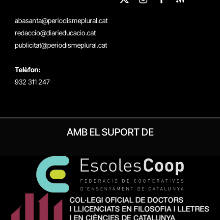
X
Instagram
Facebook
RSS
(Twitter)
abasanta@periodismeplural.cat
redaccio@diarieducacio.cat
publicitat@periodismeplural.cat
Telèfon:
932 311 247
AMB EL SUPORT DE