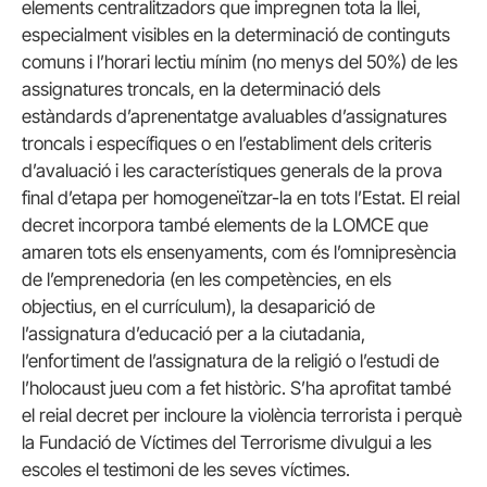
elements centralitzadors que impregnen tota la llei,
especialment visibles en la determinació de continguts
comuns i l’horari lectiu mínim (no menys del 50%) de les
assignatures troncals, en la determinació dels
estàndards d’aprenentatge avaluables d’assignatures
troncals i específiques o en l’establiment dels criteris
d’avaluació i les característiques generals de la prova
final d’etapa per homogeneïtzar-la en tots l’Estat. El reial
decret incorpora també elements de la LOMCE que
amaren tots els ensenyaments, com és l’omnipresència
de l’emprenedoria (en les competències, en els
objectius, en el currículum), la desaparició de
l’assignatura d’educació per a la ciutadania,
l’enfortiment de l’assignatura de la religió o l’estudi de
l’holocaust jueu com a fet històric. S’ha aprofitat també
el reial decret per incloure la violència terrorista i perquè
la Fundació de Víctimes del Terrorisme divulgui a les
escoles el testimoni de les seves víctimes.