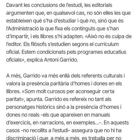
Davant les conclusions de l’estudi, les editorials
argumenten que, en qualsevol cas, no són elles les que
estableixen què s’ha d’estudiar i què no, sinó que és
l’Administració la que fixa els continguts que s’han
d’impartir, i els llibres s’hi adapten. «Això no és culpa de
l’editor. Els filòsofs s’estudien segons el currículum
oficial. Estem condicionats pels programes educatius
oficials», explica Antoni Garrido.
A més, Garrido va més enllà dels referents culturals i
valora la presència paritària d’homes i dones en els
llibres. «Som molt curosos per aconseguir certa
paritat», apunta. Garrido es refereix no tant als
personatges històrics sinó a la presència d’homes i
dones no reals -els que apareixen en manuals
d’exercicis, en narracions, en exemples…-. En aquests
casos -no recollits a l’estudi- assegura que no hi ha
discriminació i que, a més a més, es treballa per no