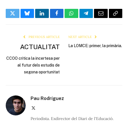
Twitter
Bluesky
LinkedIn
Facebook
WhatsApp
Telegram
Email
Copy
Link
PREVIOUS ARTICLE
NEXT ARTICLE
ACTUALITAT
La LOMCE: primer, la primària.
CCOO critica la incertesa per
al futur dels estudis de
segona oportunitat
Pau Rodríguez
X
(Twitter)
Periodista. Exdirector del Diari de l'Educació.