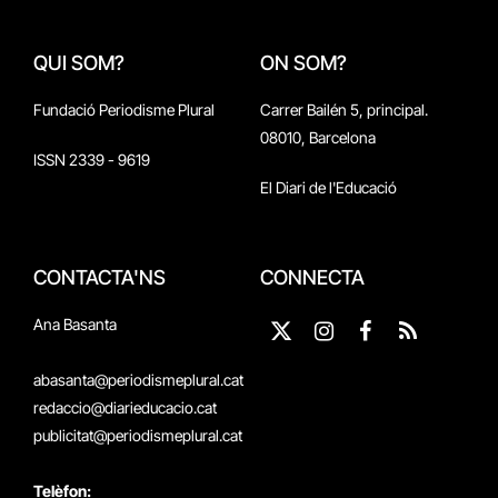
QUI SOM?
ON SOM?
Fundació Periodisme Plural
Carrer Bailén 5, principal.
08010, Barcelona
ISSN 2339 - 9619
El Diari de l'Educació
CONTACTA'NS
CONNECTA
Ana Basanta
X
Instagram
Facebook
RSS
(Twitter)
abasanta@periodismeplural.cat
redaccio@diarieducacio.cat
publicitat@periodismeplural.cat
Telèfon: