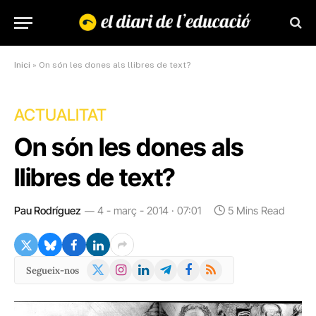
Inici
»
On són les dones als llibres de text?
ACTUALITAT
On són les dones als
llibres de text?
Pau Rodríguez
4 - març - 2014 · 07:01
5 Mins Read
X
Instagram
LinkedIn
Telegram
Facebook
RSS
Segueix-nos
(Twitter)