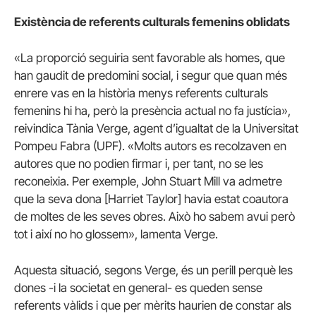
Existència de referents culturals femenins oblidats
«La proporció seguiria sent favorable als homes, que
han gaudit de predomini social, i segur que quan més
enrere vas en la història menys referents culturals
femenins hi ha, però la presència actual no fa justícia»,
reivindica Tània Verge, agent d’igualtat de la Universitat
Pompeu Fabra (UPF). «Molts autors es recolzaven en
autores que no podien firmar i, per tant, no se les
reconeixia. Per exemple, John Stuart Mill va admetre
que la seva dona [Harriet Taylor] havia estat coautora
de moltes de les seves obres. Això ho sabem avui però
tot i així no ho glossem», lamenta Verge.
Aquesta situació, segons Verge, és un perill perquè les
dones -i la societat en general- es queden sense
referents vàlids i que per mèrits haurien de constar als