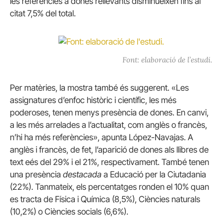
les referències a dones rellevants disminueixen fins al
citat 7,5% del total.
Font: elaboració de l’estudi.
Per matèries, la mostra també és suggerent. «Les
assignatures d’enfoc històric i científic, les més
poderoses, tenen menys presència de dones. En canvi,
a les més arrelades a l’actualitat, com anglès o francès,
n’hi ha més referències», apunta López-Navajas. A
anglès i francès, de fet, l’aparició de dones als llibres de
text eés del 29% i el 21%, respectivament. També tenen
una presència
destacada
a Educació per la Ciutadania
(22%). Tanmateix, els percentatges ronden el 10% quan
es tracta de Física i Química (8,5%), Ciències naturals
(10,2%) o Ciències socials (6,6%).