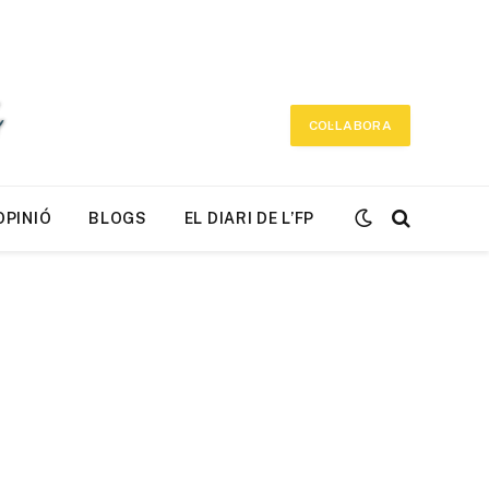
COL·LABORA
OPINIÓ
BLOGS
EL DIARI DE L’FP