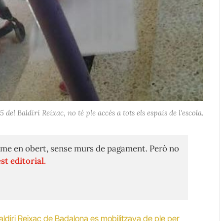
el Baldiri Reixac, no té ple accés a tots els espais de l'escola.
me en obert, sense murs de pagament. Però no
st editorial.
aldiri Reixac de Badalona es mobilitzava de ple per