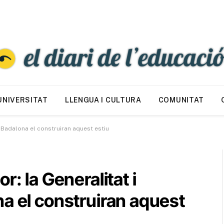
UNIVERSITAT
LLENGUA I CULTURA
COMUNITAT
e Badalona el construiran aquest estiu
r: la Generalitat i
a el construiran aquest