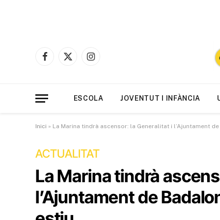
Facebook
X
Instagram
(Twitter)
ESCOLA
JOVENTUT I INFÀNCIA
Inici
»
La Marina tindrà ascensor: la Generalitat i l’Ajuntament d
ACTUALITAT
La Marina tindrà ascenso
l’Ajuntament de Badalon
estiu