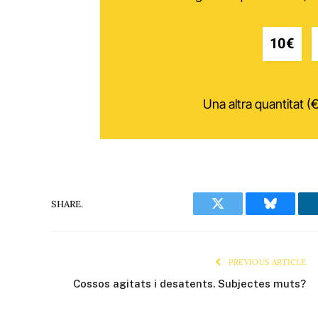
10€
Una altra quantitat (€
SHARE.
Twitter
Bluesky
PREVIOUS ARTICLE
Cossos agitats i desatents. Subjectes muts?