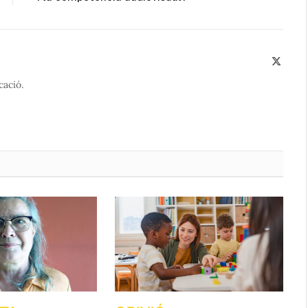
X
(Twitte
cació.