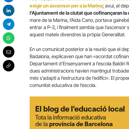
exigir un ascensor per a la Marina
; avui, el d
l’Ajuntament de la ciutat que cofinançaran la
mare de la Marina, l’Aida Cano, portava gairebé
entrar a P-3, i finalment sembla que l’ascensor 
aquest mateix divendres la pròpia Generalitat.
En un comunicat posterior a la reunió que el d
Badalona, explicaven que han «acordat cofinanç
Departament d’Ensenyament a l’escola Baldiri Re
dues administracions havien mantingut trobades 
més s’adapti a l’estructura de l’edifici». El pro
comunitat educativa de l’escola.