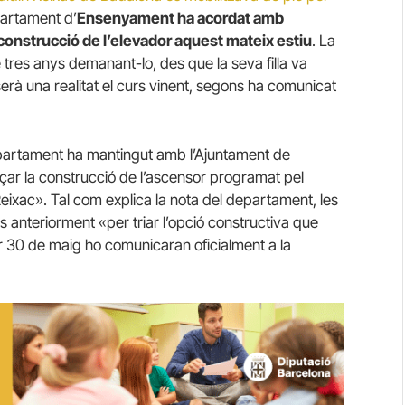
epartament d’
Ensenyament ha acordat amb
 construcció de l’elevador aquest mateix estiu
. La
 tres anys demanant-lo, des que la seva filla va
serà una realitat el curs vinent, segons ha comunicat
epartament ha mantingut amb l’Ajuntament de
ar la construcció de l’ascensor programat pel
ixac». Tal com explica la nota del departament, les
anteriorment «per triar l’opció constructiva que
per 30 de maig ho comunicaran oficialment a la