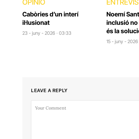
OPINIÓ
ENTREVI
Cabòries d’un interí
Noemí Santi
il·lusionat
inclusió no
és la soluc
23 - juny - 2026 · 03:33
15 - juny - 2026
LEAVE A REPLY