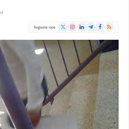
ad
X
Instagram
LinkedIn
Telegram
Facebook
RSS
Segueix-nos
(Twitter)