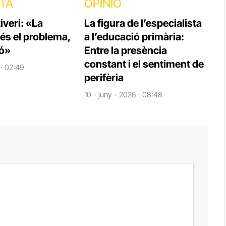
STA
OPINIÓ
veri: «La
La figura de l’especialista
 és el problema,
a l’educació primària:
ió»
Entre la presència
constant i el sentiment de
 · 02:49
perifèria
10 - juny - 2026 · 08:48