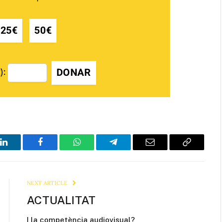
25€
50€
DONAR
):
LinkedIn
Facebook
WhatsApp
Telegram
Email
Copy
Link
NEXT ARTICLE
ACTUALITAT
I la competència audiovisual?