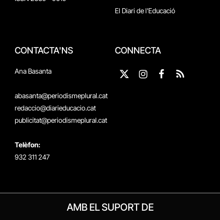
El Diari de l'Educació
CONTACTA'NS
CONNECTA
Ana Basanta
X
Instagram
Facebook
RSS
(Twitter)
abasanta@periodismeplural.cat
redaccio@diarieducacio.cat
publicitat@periodismeplural.cat
Telèfon:
932 311 247
AMB EL SUPORT DE