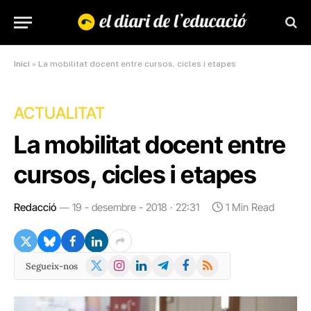
Inici
»
La mobilitat docent entre cursos, cicles i etapes
ACTUALITAT
La mobilitat docent entre
cursos, cicles i etapes
Redacció
19 - desembre - 2018 · 22:31
1 Min Read
X
Instagram
LinkedIn
Telegram
Facebook
RSS
Segueix-nos
(Twitter)