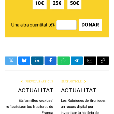
10€
25€
50€
DONAR
Una altra quantitat (€):
Twitter
Bluesky
LinkedIn
Facebook
WhatsApp
Telegram
Email
Copy
Link
PREVIOUS ARTICLE
NEXT ARTICLE
ACTUALITAT
ACTUALITAT
Els ‘armilles grogues’
Les Rúbriques de Bruniquer:
reflecteixen les fractures de
un recurs digital per
França
investigar la història de