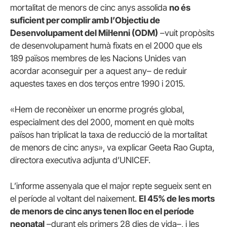
mortalitat de menors de cinc anys assolida
no és
suficient per complir amb l’Objectiu de
Desenvolupament del Mil·lenni (ODM)
–vuit propòsits
de desenvolupament humà fixats en el 2000 que els
189 països membres de les Nacions Unides van
acordar aconseguir per a aquest any– de reduir
aquestes taxes en dos terços entre 1990 i 2015.
«Hem de reconèixer un enorme progrés global,
especialment des del 2000, moment en què molts
països han triplicat la taxa de reducció de la mortalitat
de menors de cinc anys», va explicar Geeta Rao Gupta,
directora executiva adjunta d’UNICEF.
L’informe assenyala que el major repte segueix sent en
el període al voltant del naixement.
El 45% de les morts
de menors de cinc anys tenen lloc en el període
neonatal
–durant els primers 28 dies de vida–, i les