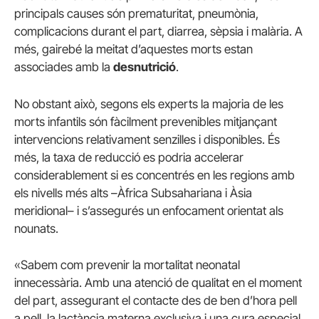
principals causes són prematuritat, pneumònia,
complicacions durant el part, diarrea, sèpsia i malària. A
més, gairebé la meitat d’aquestes morts estan
associades amb la
desnutrició
.
No obstant això, segons els experts la majoria de les
morts infantils són fàcilment prevenibles mitjançant
intervencions relativament senzilles i disponibles. És
més, la taxa de reducció es podria accelerar
considerablement si es concentrés en les regions amb
els nivells més alts –Àfrica Subsahariana i Àsia
meridional– i s’assegurés un enfocament orientat als
nounats.
«Sabem com prevenir la mortalitat neonatal
innecessària. Amb una atenció de qualitat en el moment
del part, assegurant el contacte des de ben d’hora pell
a pell, la lactància materna exclusiva i una cura especial