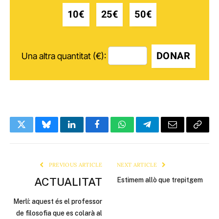
10€
25€
50€
DONAR
Una altra quantitat (€):
Twitter
Bluesky
LinkedIn
Facebook
WhatsApp
Telegram
Email
Copy
Link
PREVIOUS ARTICLE
NEXT ARTICLE
ACTUALITAT
Estimem allò que trepitgem
Merlí: aquest és el professor
de filosofia que es colarà al