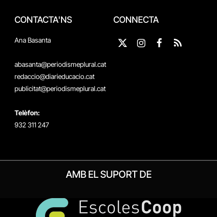
CONTACTA'NS
CONNECTA
Ana Basanta
X
Instagram
Facebook
RSS
(Twitter)
abasanta@periodismeplural.cat
redaccio@diarieducacio.cat
publicitat@periodismeplural.cat
Telèfon:
932 311 247
AMB EL SUPORT DE