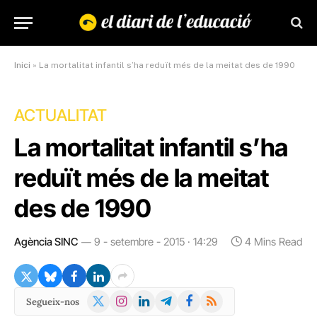
Inici
»
La mortalitat infantil s’ha reduït més de la meitat des de 1990
ACTUALITAT
La mortalitat infantil s’ha
reduït més de la meitat
des de 1990
Agència SINC
9 - setembre - 2015 · 14:29
4 Mins Read
X
Instagram
LinkedIn
Telegram
Facebook
RSS
Segueix-nos
(Twitter)