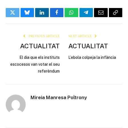
Twitter
Bluesky
LinkedIn
Facebook
WhatsApp
Telegram
Email
Copy
Link
PREVIOUS ARTICLE
NEXT ARTICLE
ACTUALITAT
ACTUALITAT
El dia que els instituts
L’ebola colpeja la infància
escocesos van votar el seu
referèndum
Mireia Manresa Poltrony