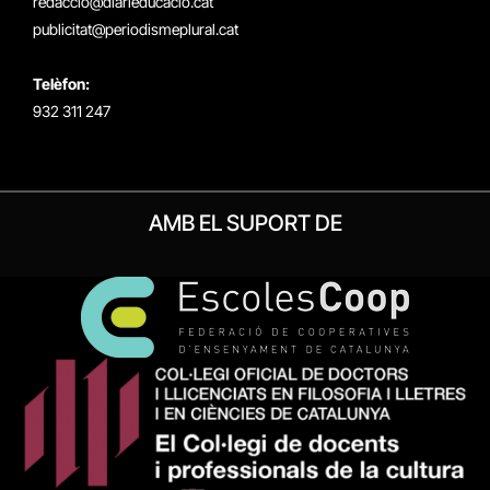
redaccio@diarieducacio.cat
publicitat@periodismeplural.cat
Telèfon:
932 311 247
AMB EL SUPORT DE