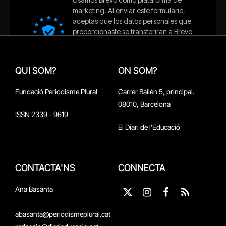
QUI SOM?
ON SOM?
Fundació Periodisme Plural
Carrer Bailén 5, principal.
08010, Barcelona
ISSN 2339 - 9619
El Diari de l'Educació
CONTACTA'NS
CONNECTA
Ana Basanta
X
Instagram
Facebook
RSS
(Twitter)
abasanta@periodismeplural.cat