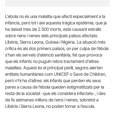
L’ebola no és una malaltia que afecti especialment a la
infància, però tot i així aquesta tràgica epidèmia, que ja
ha deixat més de 2.500 morts, està causant estralls
sobre nens i nenes dels principals països afectats:
Libèria, Sierra Leona, Guinea i Nigèria. La situació més
crítica és als dos primers països, on per culpa de l’èbola
s’han els serveis d’atenció sanitària, fet que provoca
que els infants no puguin rebre tractament d’altres
malalties. Aquest és el principal perill, segons alerten
entitats humanitàries com UNICEF o Save de Children,
però n’hi ha d’altres: els infants que perden els seus
pares a causa de l’ebola queden estigmatitzats per la
resta de la societat -que els considera infectats-, i des
de fa setmanes milions de nens i nenes, sobretot a
Libèria i Sierra Leona, no poden tornar a l’escola.