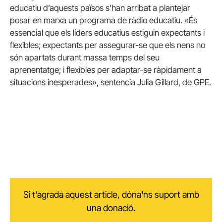
educatiu d’aquests països s’han arribat a plantejar
posar en marxa un programa de ràdio educatiu. «És
essencial que els líders educatius estiguin expectants i
flexibles; expectants per assegurar-se que els nens no
són apartats durant massa temps del seu
aprenentatge; i flexibles per adaptar-se ràpidament a
situacions inesperades», sentencia Julia Gillard, de GPE.
Si t'agrada aquest article, dóna'ns suport amb
una donació.