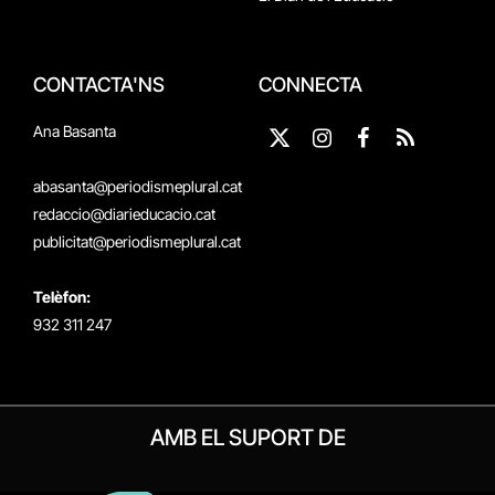
CONTACTA'NS
CONNECTA
Ana Basanta
X
Instagram
Facebook
RSS
(Twitter)
abasanta@periodismeplural.cat
redaccio@diarieducacio.cat
publicitat@periodismeplural.cat
Telèfon:
932 311 247
AMB EL SUPORT DE