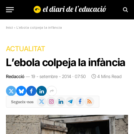
Inici
»
L’ebola colpeja la infància
ACTUALITAT
L’ebola colpeja la infància
Redacció
19 - setembre - 2014 · 07:50
4 Mins Read
X
Instagram
LinkedIn
Telegram
Facebook
RSS
Segueix-nos
(Twitter)