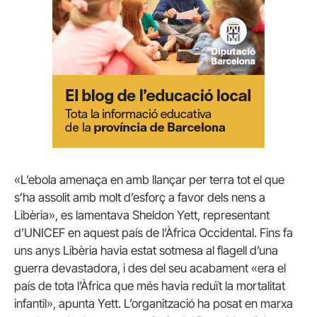
«L’ebola amenaça en amb llançar per terra tot el que
s’ha assolit amb molt d’esforç a favor dels nens a
Libèria», es lamentava Sheldon Yett, representant
d’UNICEF en aquest país de l’Àfrica Occidental. Fins fa
uns anys Libèria havia estat sotmesa al flagell d’una
guerra devastadora, i des del seu acabament «era el
país de tota l’Àfrica que més havia reduït la mortalitat
infantil», apunta Yett. L’organització ha posat en marxa