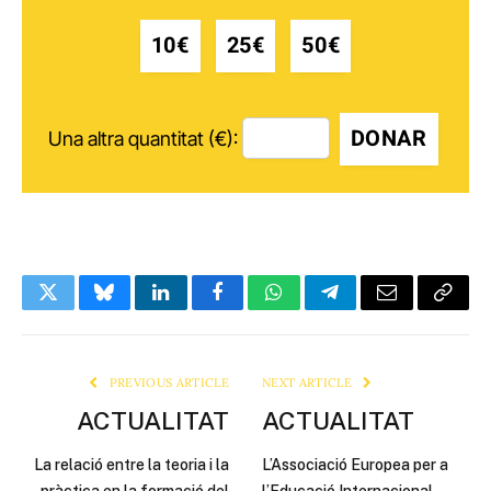
10€
25€
50€
DONAR
Una altra quantitat (€):
Twitter
Bluesky
LinkedIn
Facebook
WhatsApp
Telegram
Email
Copy
Link
PREVIOUS ARTICLE
NEXT ARTICLE
ACTUALITAT
ACTUALITAT
La relació entre la teoria i la
L’Associació Europea per a
pràctica en la formació del
l’Educació Internacional