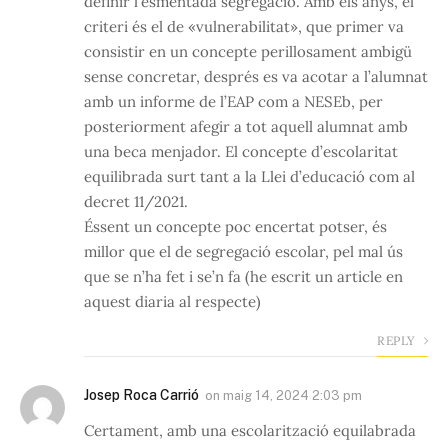
definir l’esmentada segregació. Amb els anys, el
criteri és el de «vulnerabilitat», que primer va
consistir en un concepte perillosament ambigü
sense concretar, després es va acotar a l’alumnat
amb un informe de l’EAP com a NESEb, per
posteriorment afegir a tot aquell alumnat amb
una beca menjador. El concepte d’escolaritat
equilibrada surt tant a la Llei d’educació com al
decret 11/2021.
Éssent un concepte poc encertat potser, és
millor que el de segregació escolar, pel mal ús
que se n’ha fet i se’n fa (he escrit un article en
aquest diaria al respecte)
REPLY
Josep Roca Carrió
on
maig 14, 2024 2:03 pm
Certament, amb una escolarització equilabrada