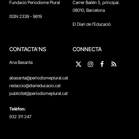
Fundació Periodisme Plural
Carrer Bailén 5, principal.
08010, Barcelona
ISSN 2339 - 9619
El Diari de l'Educació
CONTACTA'NS
CONNECTA
Ana Basanta
X
Instagram
Facebook
RSS
(Twitter)
abasanta@periodismeplural.cat
redaccio@diarieducacio.cat
publicitat@periodismeplural.cat
Telèfon:
932 311 247