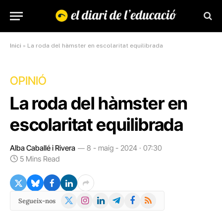
Inici
»
La roda del hàmster en escolaritat equilibrada
OPINIÓ
La roda del hàmster en
escolaritat equilibrada
Alba Caballé i Rivera
8 - maig - 2024 · 07:30
5 Mins Read
X
Instagram
LinkedIn
Telegram
Facebook
RSS
Segueix-nos
(Twitter)