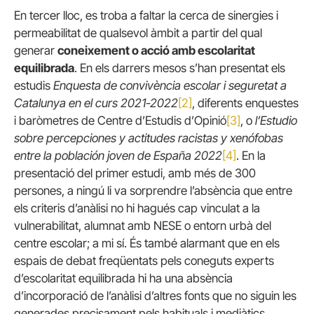
En tercer lloc, es troba a faltar la cerca de sinergies i
permeabilitat de qualsevol àmbit a partir del qual
generar
coneixement o acció amb escolaritat
equilibrada
. En els darrers mesos s’han presentat els
estudis
Enquesta de convivència escolar i seguretat a
Catalunya en el curs 2021-2022
[2]
, diferents enquestes
i baròmetres de Centre d’Estudis d’Opinió
[3]
, o
l’
Estudio
sobre percepciones y actitudes racistas y xenófobas
entre la población joven de España 2022
[4]
. En la
presentació del primer estudi, amb més de 300
persones, a ningú li va sorprendre l’absència que entre
els criteris d’anàlisi no hi hagués cap vinculat a la
vulnerabilitat, alumnat amb NESE o entorn urbà del
centre escolar; a mi sí. És també alarmant que en els
espais de debat freqüentats pels coneguts experts
d’escolaritat equilibrada hi ha una absència
d’incorporació de l’anàlisi d’altres fonts que no siguin les
generades precisament pels habituals i mediàtics