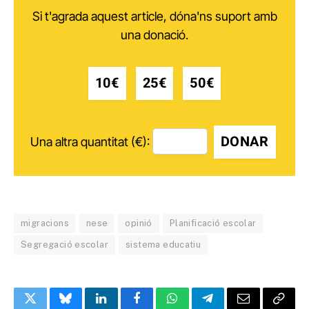
Si t'agrada aquest article, dóna'ns suport amb
una donació.
10€
25€
50€
DONAR
Una altra quantitat (€):
migracions
nese
opinió
Planificació escolar
Segregació escolar
sistema educatiu
Twitter
Bluesky
LinkedIn
Facebook
WhatsApp
Telegram
Email
Copy