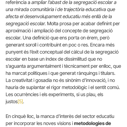
referència a
ampliar l’abast de la segregació escolar a
una mirada comunitària i de trajectòria educativa que
afecta el desenvolupament educatiu més enllà de la
segregació escolar.
Molta prosa per acabar definint per
aproximació i ampliació del concepte de segregació
escolar. Una definició que ens porta on érem, però
generant soroll i contribuint en poc o res. Encara més
punyent és l’èxit conceptual del càlcul de la segregació
escolar en base un índex de dissimilitud que no
s’aguanta argumentalment i tècnicament per enlloc, que
ha marcat polítiques i que generat rànquings i titulars.
La creativitat i gosadia no és sinònim d’innovació, i no
hauria de suplantar el rigor metodològic i el sentit comú.
Les ocurrències i els experiments, si us plau, els
justos
[5]
.
En cinquè lloc, la manca d’interès del sector educatiu
per incorporar les noves visions i
metodologies de