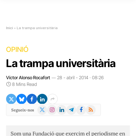
Inici
»
La trampa universitària
OPINIÓ
La trampa universitària
Víctor Alonso Rocafort
28 - abril - 2014 · 08:26
8 Mins Read
X
Instagram
LinkedIn
Telegram
Facebook
RSS
Segueix-nos
(Twitter)
Som una Fundació que exercim el periodisme en