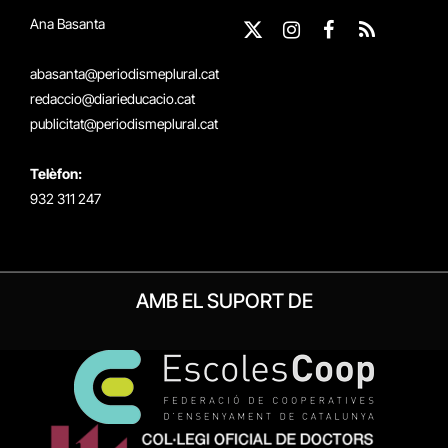
Ana Basanta
X
Instagram
Facebook
RSS
(Twitter)
abasanta@periodismeplural.cat
redaccio@diarieducacio.cat
publicitat@periodismeplural.cat
Telèfon:
932 311 247
AMB EL SUPORT DE