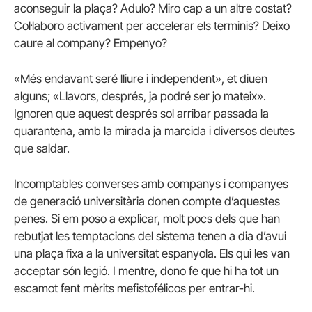
aconseguir la plaça? Adulo? Miro cap a un altre costat?
Col·laboro activament per accelerar els terminis? Deixo
caure al company? Empenyo?
«Més endavant seré lliure i independent», et diuen
alguns; «Llavors, després, ja podré ser jo mateix».
Ignoren que aquest després sol arribar passada la
quarantena, amb la mirada ja marcida i diversos deutes
que saldar.
Incomptables converses amb companys i companyes
de generació universitària donen compte d’aquestes
penes. Si em poso a explicar, molt pocs dels que han
rebutjat les temptacions del sistema tenen a dia d’avui
una plaça fixa a la universitat espanyola. Els qui les van
acceptar són legió. I mentre, dono fe que hi ha tot un
escamot fent mèrits mefistofélicos per entrar-hi.