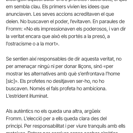
em sembla clau. Els primers vivien les idees que
anunciaven. Les seves accions acreditaven el que
deien. No buscaven el poder, l’evitaven. En paraules de
Fromm: «No els impressionaven els poderosos, i van dir
la veritat encara que això els portés a la presó, a
l’ostracisme o a la mort».
Se sentien així responsables de dir aquesta veritat, no
per amenaçar ningú ni per donar lliçons, sinó «per
mostrar les alternatives amb què s’enfrontava l’home
[sic]». Els profetes no desitjaven ser-ho, no ho
buscaven. Només el fals profeta ho ambiciona.
L’estrident il·luminat.
Als autèntics no els queda una altra, argüeix
Fromm. L’elecció per a ells queda clara des del
principi. Per responsabilitat i per viure tranquils amb ells