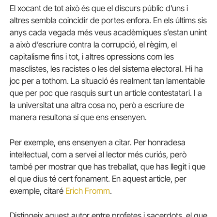
El xocant de tot això és que el discurs públic d’uns i
altres sembla coincidir de portes enfora. En els últims sis
anys cada vegada més veus acadèmiques s’estan unint
a això d’escriure contra la corrupció, el règim, el
capitalisme fins i tot, i altres opressions com les
masclistes, les racistes o les del sistema electoral. Hi ha
joc per a tothom. La situació és realment tan lamentable
que per poc que rasquis surt un article contestatari. I a
la universitat una altra cosa no, però a escriure de
manera resultona sí que ens ensenyen.
Per exemple, ens ensenyen a citar. Per honradesa
intel·lectual, com a servei al lector més curiós, però
també per mostrar que has treballat, que has llegit i que
el que dius té cert fonament. En aquest article, per
exemple, citaré
Erich Fromm
.
Distingeix aquest autor entre profetes i sacerdots, el que