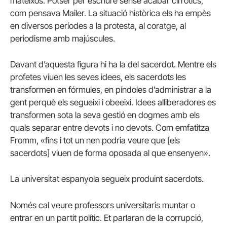
mateixos. Potser per escriure sense acabar cirròtics,
com pensava Mailer. La situació històrica els ha empès
en diversos períodes a la protesta, al coratge, al
periodisme amb majúscules.
Davant d’aquesta figura hi ha la del sacerdot. Mentre els
profetes viuen les seves idees, els sacerdots les
transformen en fórmules, en píndoles d’administrar a la
gent perquè els segueixi i obeeixi. Idees alliberadores es
transformen sota la seva gestió en dogmes amb els
quals separar entre devots i no devots. Com emfatitza
Fromm, «fins i tot un nen podria veure que [els
sacerdots] viuen de forma oposada al que ensenyen».
La universitat espanyola segueix produint sacerdots.
Només cal veure professors universitaris muntar o
entrar en un partit polític. Et parlaran de la corrupció,