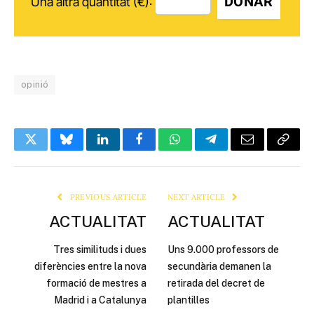
DONAR
Una altra quantitat (€):
opinió
Twitter
Bluesky
LinkedIn
Facebook
WhatsApp
Telegram
Email
Copy
Link
PREVIOUS ARTICLE
NEXT ARTICLE
ACTUALITAT
ACTUALITAT
Tres similituds i dues
Uns 9.000 professors de
diferències entre la nova
secundària demanen la
formació de mestres a
retirada del decret de
Madrid i a Catalunya
plantilles