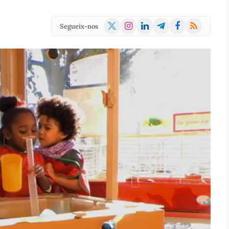
X
Instagram
LinkedIn
Telegram
Facebook
RSS
Segueix-nos
(Twitter)