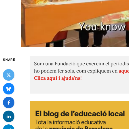
SHARE
Som una Fundació que exercim el periodis
ho podem fer sols, com expliquem en
aque
Clica aquí i ajuda'ns!