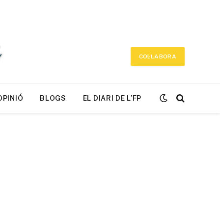
COL·LABORA
OPINIÓ
BLOGS
EL DIARI DE L’FP