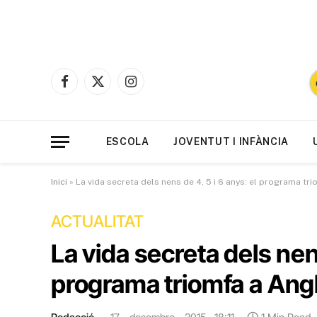
Facebook
X
Instagram
(Twitter)
ESCOLA
JOVENTUT I INFÀNCIA
Inici
»
La vida secreta dels nens de 4, 5 i 6 anys: el programa tr
ACTUALITAT
La vida secreta dels nens
programa triomfa a Angl