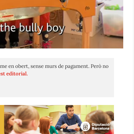
me en obert, sense murs de pagament. Però no
st editorial.