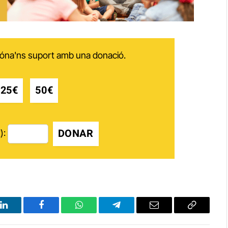
 dóna'ns suport amb una donació.
25€
50€
DONAR
):
LinkedIn
Facebook
WhatsApp
Telegram
Email
Copy