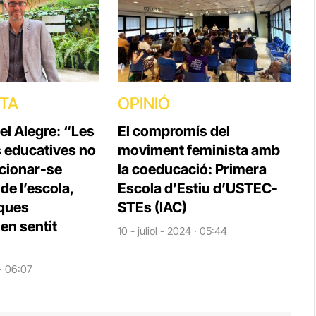
STA
OPINIÓ
el Alegre: “Les
El compromís del
s educatives no
moviment feminista amb
cionar-se
la coeducació: Primera
e l’escola,
Escola d’Estiu d’USTEC-
iques
STEs (IAC)
en sentit
10 - juliol - 2024 · 05:44
 · 06:07