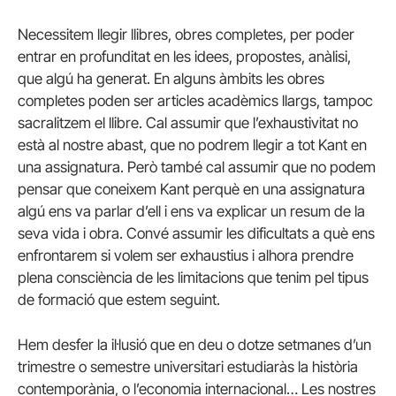
Necessitem llegir llibres, obres completes, per poder
entrar en profunditat en les idees, propostes, anàlisi,
que algú ha generat. En alguns àmbits les obres
completes poden ser articles acadèmics llargs, tampoc
sacralitzem el llibre. Cal assumir que l’exhaustivitat no
està al nostre abast, que no podrem llegir a tot Kant en
una assignatura. Però també cal assumir que no podem
pensar que coneixem Kant perquè en una assignatura
algú ens va parlar d’ell i ens va explicar un resum de la
seva vida i obra. Convé assumir les dificultats a què ens
enfrontarem si volem ser exhaustius i alhora prendre
plena consciència de les limitacions que tenim pel tipus
de formació que estem seguint.
Hem desfer la il·lusió que en deu o dotze setmanes d’un
trimestre o semestre universitari estudiaràs la història
contemporània, o l’economia internacional… Les nostres