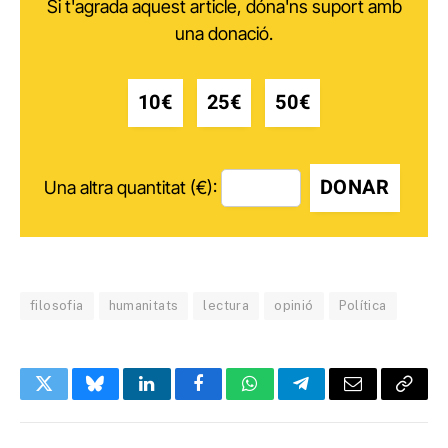
Si t'agrada aquest article, dóna'ns suport amb
una donació.
10€
25€
50€
DONAR
Una altra quantitat (€):
filosofia
humanitats
lectura
opinió
Política
Twitter
Bluesky
LinkedIn
Facebook
WhatsApp
Telegram
Email
Copy
Link