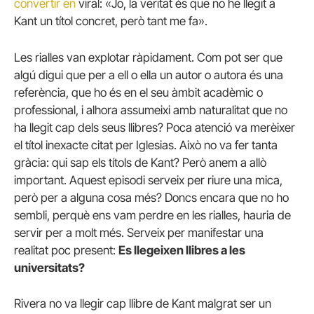
convertir en
viral: «Jo, la veritat és que no he llegit a
Kant un títol concret, però tant me fa».
Les rialles van explotar ràpidament. Com pot ser que
algú digui que per a ell o ella un autor o autora és una
referència, que ho és en el seu àmbit acadèmic o
professional, i alhora assumeixi amb naturalitat que no
ha llegit cap dels seus llibres? Poca atenció va merèixer
el títol inexacte citat per Iglesias. Això no va fer tanta
gràcia: qui sap els títols de Kant? Però anem a allò
important. Aquest episodi serveix per riure una mica,
però per a alguna cosa més? Doncs encara que no ho
sembli, perquè ens vam perdre en les rialles, hauria de
servir per a molt més. Serveix per manifestar una
realitat poc present:
Es llegeixen llibres a les
universitats?
Rivera no va llegir cap llibre de Kant malgrat ser un