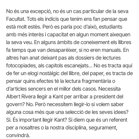
No és una excepció, no és un cas particular de la seva
Facultat. Tots els indicis que tenim ens fan pensar que
està molt estès. Però es parla poc d’això, estudiants
amb més interès i capacitat en algun moment aixequen
la seva veu. En alguns àmbits de coneixement els llibres
fa temps que van desaparèixer, si no eren manuals. En
altres han anat deixant pas als dossiers de lectures
fotocopiades, als capítols escanejats… No es tracta aquí
de fer un elogi nostàlgic del llibre, del paper, es tracta de
pensar quins efectes té la lectura fragmentària o
d’articles sencers en el millor dels casos. Necessita
Albert Rivera llegir a Kant per arribar a president del
govern? No. Però necessitem llegir-lo si volem saber
alguna cosa més que una selecció de les seves idees?
Sí. És important llegir Kant? Si diem que és un referent
per a nosaltres o la nostra disciplina, segurament,
convindrà.