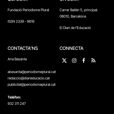
Fundació Periodisme Plural
Carrer Bailén 5, principal.
08010, Barcelona
ISSN 2339 - 9619
El Diari de l'Educació
CONTACTA'NS
CONNECTA
Ana Basanta
X
Instagram
Facebook
RSS
(Twitter)
abasanta@periodismeplural.cat
redaccio@diarieducacio.cat
publicitat@periodismeplural.cat
Telèfon:
932 311 247