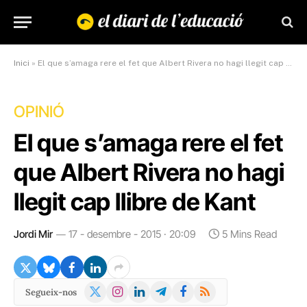
Inici
»
El que s’amaga rere el fet que Albert Rivera no hagi llegit cap llibre de Kant
OPINIÓ
El que s’amaga rere el fet
que Albert Rivera no hagi
llegit cap llibre de Kant
Jordi Mir
17 - desembre - 2015 · 20:09
5 Mins Read
X
Instagram
LinkedIn
Telegram
Facebook
RSS
Segueix-nos
(Twitter)