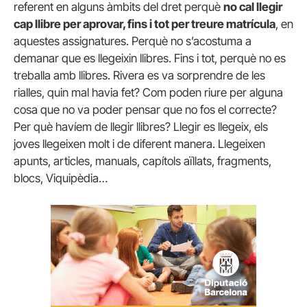
referent en alguns àmbits del dret perquè
no cal llegir
cap llibre per aprovar, fins i tot per treure matrícula
, en
aquestes assignatures. Perquè no s’acostuma a
demanar que es llegeixin llibres. Fins i tot, perquè no es
treballa amb llibres. Rivera es va sorprendre de les
rialles, quin mal havia fet? Com poden riure per alguna
cosa que no va poder pensar que no fos el correcte?
Per què havíem de llegir llibres? Llegir es llegeix, els
joves llegeixen molt i de diferent manera. Llegeixen
apunts, articles, manuals, capítols aïllats, fragments,
blocs, Viquipèdia…