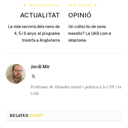
PREVIOUS ARTICLE
NEXT ARTICLE
ACTUALITAT
OPINIÓ
La vida secreta dels nens de
Un col·lectiu de savis
4, 5 i 6 anys: el programa
mesells? La UAB com a
triomfa a Anglaterra
símptoma
Jordi Mir
X
(Twitter)
Professor de filosofia moral i política a la UPF i la
UAB
RELATED
POSTS