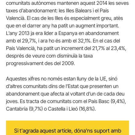
comunitats autònomes mantenen aquest 2014 les seves
taxes d’abandonament: les Illes Balears i el País
Valencià. El cas de les Illes és especialment greu, atès
que en el darrer any ha patit un augment important.
L’any 2013 ja era líder a Espanya en abandonament
amb el 29,7%, i ara ho és amb el 32,1%. En el cas del
País Valencià, ha patit un increment del 21,7% al 23,4%,
després de veure com disminuïa la taxa
progressivament des del 2009.
Aquestes xifres no només estan lluny de la UE, sinó
d’altres comunitats dins de l’Estat que presenten un
abandonament que afecta al voltant d’un de cada deu
joves. Es tracta de comunitats com el País Basc (9,4%),
Cantabria (9,7%) o Castella i Lleó (16,8%).
Si t'agrada aquest article, dóna'ns suport amb