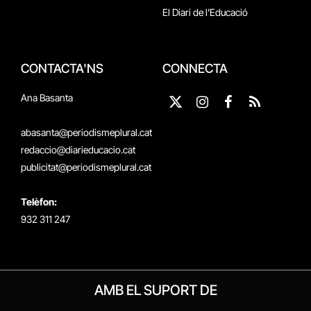
El Diari de l'Educació
CONTACTA'NS
CONNECTA
Ana Basanta
X
Instagram
Facebook
RSS
(Twitter)
abasanta@periodismeplural.cat
redaccio@diarieducacio.cat
publicitat@periodismeplural.cat
Telèfon:
932 311 247
AMB EL SUPORT DE