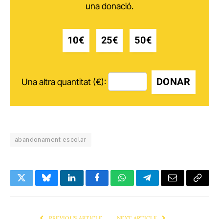
una donació.
10€
25€
50€
DONAR
Una altra quantitat (€):
abandonament escolar
Twitter
Bluesky
LinkedIn
Facebook
WhatsApp
Telegram
Email
Copy
Link
PREVIOUS ARTICLE
NEXT ARTICLE