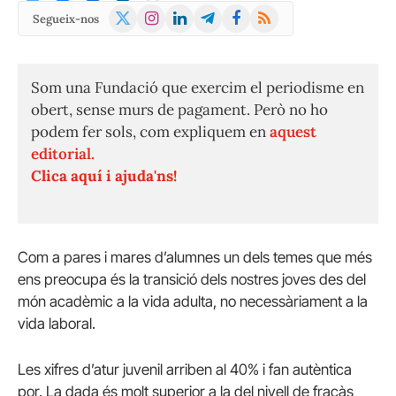
X
Instagram
LinkedIn
Telegram
Facebook
RSS
Segueix-nos
(Twitter)
Som una Fundació que exercim el periodisme en
obert, sense murs de pagament. Però no ho
podem fer sols, com expliquem en
aquest
editorial.
Clica aquí i ajuda'ns!
Com a pares i mares d’alumnes un dels temes que més
ens preocupa és la transició dels nostres joves des del
món acadèmic a la vida adulta, no necessàriament a la
vida laboral.
Les xifres d’atur juvenil arriben al 40% i fan autèntica
por. La dada és molt superior a la del nivell de fracàs