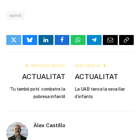
opinió
Twitter
Bluesky
LinkedIn
Facebook
WhatsApp
Telegram
Email
Copy
Link
PREVIOUS ARTICLE
NEXT ARTICLE
ACTUALITAT
ACTUALITAT
‘Tu també pots’ combatre la
La UAB tanca la seva llar
pobresa infantil
d’infants
Àlex Castillo