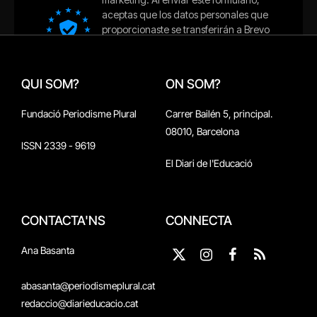
QUI SOM?
ON SOM?
Fundació Periodisme Plural
Carrer Bailén 5, principal.
08010, Barcelona
ISSN 2339 - 9619
El Diari de l'Educació
CONTACTA'NS
CONNECTA
Ana Basanta
X
Instagram
Facebook
RSS
(Twitter)
abasanta@periodismeplural.cat
redaccio@diarieducacio.cat