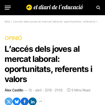
Inici
»
L’accés dels joves al mercat laboral: oportunitats, referents i valors
OPINIÓ
L’accés dels joves al
mercat laboral:
oportunitats, referents i
valors
Àlex Castillo
13 - abril - 2015 · 21:05
5 Mins Read