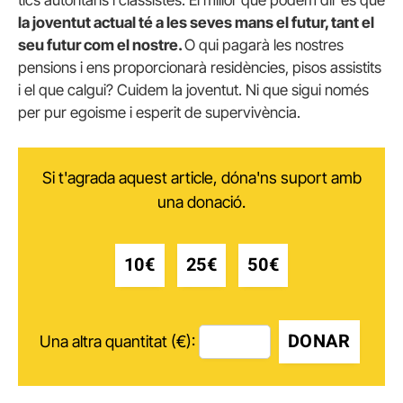
tics autoritaris i classistes. El millor que podem dir és que
la joventut actual té a les seves mans el futur, tant el
seu futur com el nostre.
O qui pagarà les nostres
pensions i ens proporcionarà residències, pisos assistits
i el que calgui? Cuidem la joventut. Ni que sigui només
per pur egoisme i esperit de supervivència.
Si t'agrada aquest article, dóna'ns suport amb
una donació.
10€
25€
50€
DONAR
Una altra quantitat (€):