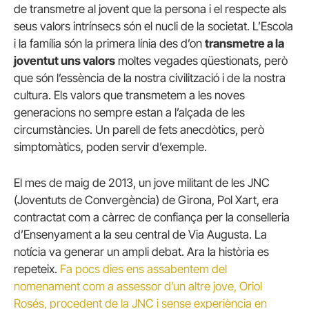
de transmetre al jovent que la persona i el respecte als
seus valors intrínsecs són el nucli de la societat. L’Escola
i la família són la primera línia des d’on
transmetre a la
joventut uns valors
moltes vegades qüestionats, però
que són l’essència de la nostra civilització i de la nostra
cultura. Els valors que transmetem a les noves
generacions no sempre estan a l’alçada de les
circumstàncies. Un parell de fets anecdòtics, però
simptomàtics, poden servir d’exemple.
El mes de maig de 2013, un jove militant de les JNC
(Joventuts de Convergència) de Girona, Pol Xart, era
contractat com a càrrec de confiança per la conselleria
d’Ensenyament a la seu central de Via Augusta. La
notícia va generar un ampli debat. Ara la història es
repeteix.
Fa pocs dies ens assabentem del
nomenament com a assessor d’un altre jove, Oriol
Rosés, procedent de la JNC i sense experiència en