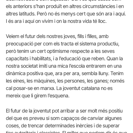
els anteriors s’han produït en altres circumstàncies i en
altres latituds. Però no és menys cert que són ara i aquí.
I és ara i aquí on vivim i on la nostra vida té lloc.
Veiem el futur dels nostres joves, fills i filles, amb
preocupació per com els tracta el sistema productiu,
però tenim un cert optimisme respecte a les seves
capacitats i habilitats, i a l’educació que reben. Quan la
nostra societat imiti una mica l’escola entrarem en una
dinàmica positiva que, ara per ara, sembla lluny. Tenim
les eines, les màquines, les persones, les ganes; només
cal posar-se en marxa. La joventut catalana no es
mereix que li girem l’esquena.
El futur de la joventut pot arribar a ser molt més positiu
del que es preveu si som capaços de canviar algunes
coses, de trencar determinades inèrcies i de superar