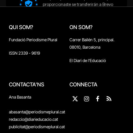
QUI SOM?
ON SOM?
Fundació Periodisme Plural
Carrer Bailén 5, principal.
08010, Barcelona
ISSN 2339 - 9619
El Diari de l'Educació
CONTACTA'NS
CONNECTA
Ana Basanta
X
Instagram
Facebook
RSS
(Twitter)
abasanta@periodismeplural.cat
redaccio@diarieducacio.cat
publicitat@periodismeplural.cat