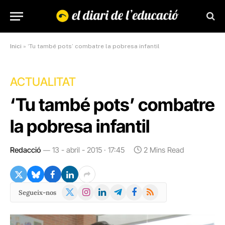
Inici
»
‘Tu també pots’ combatre la pobresa infantil
ACTUALITAT
‘Tu també pots’ combatre
la pobresa infantil
Redacció
13 - abril - 2015 · 17:45
2 Mins Read
X
Instagram
LinkedIn
Telegram
Facebook
RSS
Segueix-nos
(Twitter)