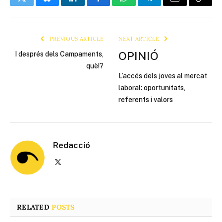
Twitter
Bluesky
LinkedIn
Facebook
WhatsApp
Telegram
Email
Copy
Link
PREVIOUS ARTICLE
NEXT ARTICLE
OPINIÓ
I després dels Campaments,
què!?
L’accés dels joves al mercat
laboral: oportunitats,
referents i valors
Redacció
X
(Twitter)
RELATED
POSTS