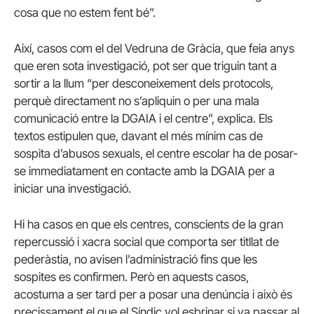
cosa que no estem fent bé”.
Així, casos com el del Vedruna de Gràcia, que feia anys
que eren sota investigació, pot ser que triguin tant a
sortir a la llum “per desconeixement dels protocols,
perquè directament no s’apliquin o per una mala
comunicació entre la DGAIA i el centre”, explica. Els
textos estipulen que, davant el més mínim cas de
sospita d’abusos sexuals, el centre escolar ha de posar-
se immediatament en contacte amb la DGAIA per a
iniciar una investigació.
Hi ha casos en que els centres, conscients de la gran
repercussió i xacra social que comporta ser titllat de
pederàstia, no avisen l’administració fins que les
sospites es confirmen. Però en aquests casos,
acostuma a ser tard per a posar una denúncia i això és
precissament el que el Síndic vol esbrinar si va passar al