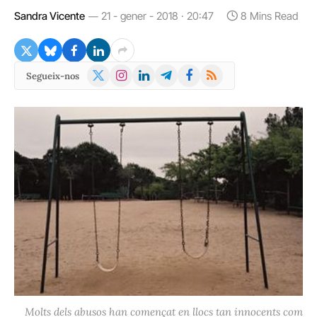
Sandra Vicente
21 - gener - 2018 · 20:47
8 Mins Read
X
Instagram
LinkedIn
Telegram
Facebook
RSS
Segueix-nos
(Twitter)
Molts dels abusos han començat en llocs tan innocents com