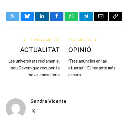
Twitter
Bluesky
LinkedIn
Facebook
WhatsApp
Telegram
Email
Copy
Link
PREVIOUS ARTICLE
NEXT ARTICLE
ACTUALITAT
OPINIÓ
Les universitats reclamen al
‘Tres anuncios en las
nou Govern que recuperi la
afueras’ i ‘El instante más
‘seva’ conselleria
oscuro’
Sandra Vicente
X
(Twitter)