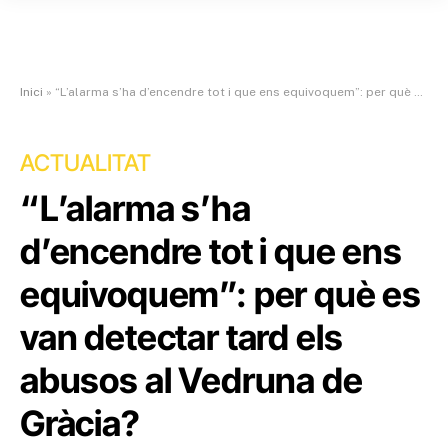
Inici
»
“L’alarma s’ha d’encendre tot i que ens equivoquem”: per què es van detectar tard els abusos al Vedruna de Gràcia?
ACTUALITAT
“L’alarma s’ha
d’encendre tot i que ens
equivoquem”: per què es
van detectar tard els
abusos al Vedruna de
Gràcia?