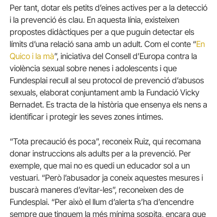
Per tant, dotar els petits d’eines actives per a la detecció
i la prevenció és clau. En aquesta línia, existeixen
propostes didàctiques per a que puguin detectar els
límits d’una relació sana amb un adult. Com el conte “
En
Quico i la mà
”, iniciativa del Consell d’Europa contra la
violència sexual sobre nenes i adolescents i que
Fundesplai recull al seu protocol de prevenció d’abusos
sexuals, elaborat conjuntament amb la Fundació Vicky
Bernadet. Es tracta de la història que ensenya els nens a
identificar i protegir les seves zones íntimes.
“Tota precaució és poca”, reconeix Ruiz, qui recomana
donar instruccions als adults per a la prevenció. Per
exemple, que mai no es quedi un educador sol a un
vestuari. “Però l’abusador ja coneix aquestes mesures i
buscarà maneres d’evitar-les”, reconeixen des de
Fundesplai. “Per això el llum d’alerta s’ha d’encendre
sempre que tinguem la més mínima sospita, encara que