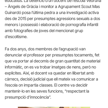
educatius. La detenció d’un docent de l’escola Vedruna
– Àngels de Gràcia i monitor a Agrupament Scout Mas
Guinardó posa l’última pedra a una investigació activa
des de 2015 per presumptes agressions sexuals a dos
menors i possessió i elaboració de pornografia infantil
amb fotografies de joves del mencionat grup
d’escoltisme.
Fa dos anys, dos membres de l’agrupació van
denunciar el professor per presumptes tocaments, fet
que va portar al decomís de gran quantitat de material
informàtic, on es va trobar imatges de nens, però no
explícites. Així, el docent va quedar en llibertat amb
càrrecs, decisió judicial que ell mateix va comunicar a
l’escola on impartia classes. El centre va decidir
mantenir-lo en les seves funcions, “respectant la
presumpció d’innocència”.