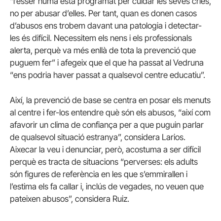
“l’ésser humà està programat per cuidar les seves cries,
no per abusar d’elles. Per tant, quan es donen casos
d’abusos ens trobem davant una patologia i detectar-
les és difícil. Necessitem els nens i els professionals
alerta, perquè va més enllà de tota la prevenció que
puguem fer” i afegeix que el que ha passat al Vedruna
“ens podria haver passat a qualsevol centre educatiu”.
Així, la prevenció de base se centra en posar els menuts
al centre i fer-los entendre què són els abusos, “així com
afavorir un clima de confiança per a que puguin parlar
de qualsevol situació estranya”, considera Larios.
Aixecar la veu i denunciar, però, acostuma a ser difícil
perquè es tracta de situacions “perverses: els adults
són figures de referència en les que s’emmirallen i
l’estima els fa callar i, inclús de vegades, no veuen que
pateixen abusos”, considera Ruiz.