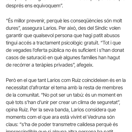
després ens equivoquem”.
“És millor prevenir, perquè les conseqüències són molt
dures”, assegura Larios. Per això, des del Síndic volen
garantir que qualsevol persona que hagi patit abusos
tingui accés a tractament psicològic gratuït. “Tot i que
de vegades l’oferta pública no és suficient i s’han donat
casos de saturació en què algunes famílies han hagut
de recórrer a teràpies privades”, afegeix.
Però en el que tant Larios com Ruiz coincideixen és en la
necessitat d’afrontar el tema amb la resta de membres
de la comunitat. “No pot ser un tabú: és un moment en
què tots s’han d’unir per crear un clima de seguretat”,
opina Ruiz. Per la seva banda, Larios considera que
moments com el que ara està vivint el Vedruna són
claus: “s’ha de poder transmetre calidesa perquè és
imprescindible que si alguna altra persona ha patit