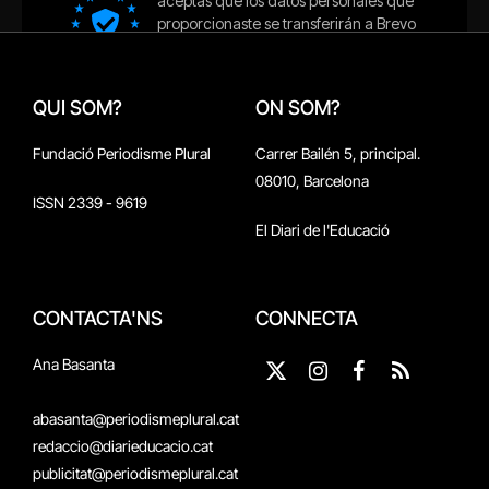
QUI SOM?
ON SOM?
Fundació Periodisme Plural
Carrer Bailén 5, principal.
08010, Barcelona
ISSN 2339 - 9619
El Diari de l'Educació
CONTACTA'NS
CONNECTA
Ana Basanta
X
Instagram
Facebook
RSS
(Twitter)
abasanta@periodismeplural.cat
redaccio@diarieducacio.cat
publicitat@periodismeplural.cat