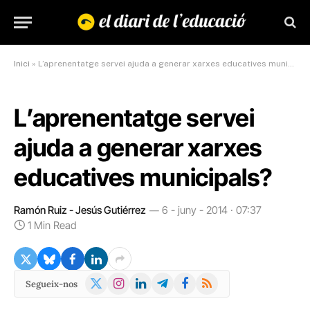
Inici
»
L’aprenentatge servei ajuda a generar xarxes educatives municipals?
L’aprenentatge servei
ajuda a generar xarxes
educatives municipals?
Ramón Ruiz - Jesús Gutiérrez
6 - juny - 2014 · 07:37
1 Min Read
X
Instagram
LinkedIn
Telegram
Facebook
RSS
Segueix-nos
(Twitter)