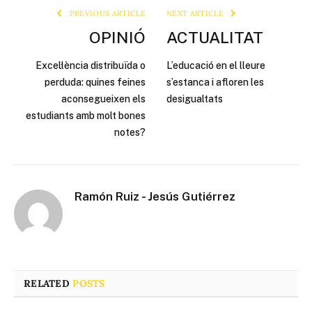
PREVIOUS ARTICLE
NEXT ARTICLE
OPINIÓ
ACTUALITAT
Excel·lència distribuïda o
L’educació en el lleure
perduda: quines feines
s’estanca i afloren les
aconsegueixen els
desigualtats
estudiants amb molt bones
notes?
Ramón Ruiz - Jesús Gutiérrez
RELATED
POSTS