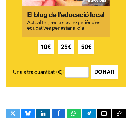
10€
25€
50€
DONAR
Una altra quantitat (€):
Twitter
Bluesky
LinkedIn
Facebook
WhatsApp
Telegram
Email
Copy
Link