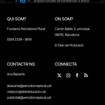
QUI SOM?
ON SOM?
Fundació Periodisme Plural
Carrer Bailén 5, principal.
08010, Barcelona
ISSN 2339 - 9619
El Diari de l'Educació
CONTACTA'NS
CONNECTA
Ana Basanta
X
Instagram
Facebook
RSS
(Twitter)
abasanta@periodismeplural.cat
redaccio@diarieducacio.cat
publicitat@periodismeplural.cat