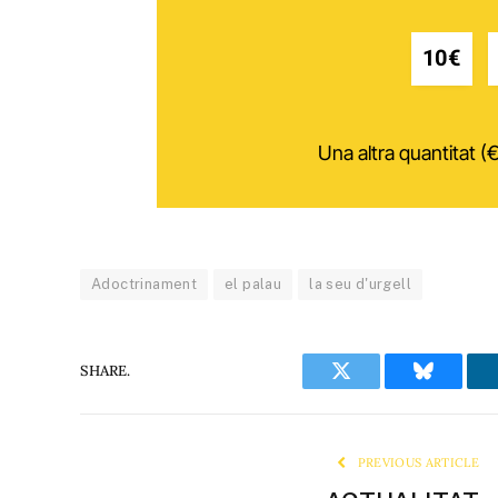
10€
Una altra quantitat (€
Adoctrinament
el palau
la seu d'urgell
SHARE.
Twitter
Bluesky
PREVIOUS ARTICLE