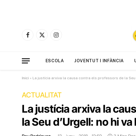
Facebook
X
Instagram
(Twitter)
ESCOLA
JOVENTUT I INFÀNCIA
Inici
»
La justícia arxiva la causa contra els professors de la Seu d
ACTUALITAT
La justícia arxiva la ca
la Seu d’Urgell: no hi va 