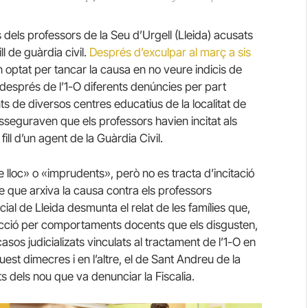
s dels professors de la Seu d’Urgell (Lleida) acusats
ll de guàrdia civil.
Després d’exculpar al març a sis
n optat per tancar la causa en no veure indicis de
s després de l’1-O diferents denúncies per part
 de diversos centres educatius de la localitat de
Asseguraven que els professors havien incitat als
fill d’un agent de la Guàrdia Civil.
lloc» o «imprudents», però no es tracta d’incitació
te que arxiva la causa contra els professors
cial de Lleida desmunta el relat de les famílies que,
ecció per comportaments docents que els disgusten,
asos judicializats vinculats al tractament de l’1-O en
st dimecres i en l’altre, el de Sant Andreu de la
 dels nou que va denunciar la Fiscalia.