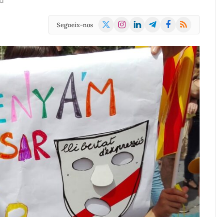
d
X
Instagram
LinkedIn
Telegram
Facebook
RSS
Segueix-nos
(Twitter)