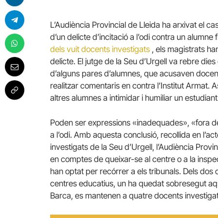
L’Audiència Provincial de Lleida ha arxivat el ca
d’un delicte d’incitació a l’odi contra un alumne fi
dels vuit docents investigats
, els magistrats ha
delicte. El jutge de la Seu d’Urgell va rebre die
d’alguns pares d’alumnes, que acusaven docents
realitzar comentaris en contra l’Institut Armat. 
altres alumnes a intimidar i humiliar un estudiant 
Poden ser expressions «inadequades», «fora de 
a l’odi. Amb aquesta conclusió, recollida en l’ac
investigats de la Seu d’Urgell, l’Audiència Provin
en comptes de queixar-se al centre o a la insp
han optat per recórrer a els tribunals. Dels dos c
centres educatius, un ha quedat sobresegut aque
Barca, es mantenen a quatre docents investigats