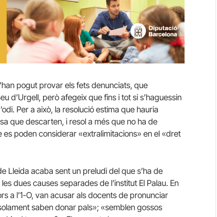
’han pogut provar els fets denunciats, que
u d’Urgell, però afegeix que fins i tot si s’haguessin
’odi. Per a això, la resolució estima que hauria
 cosa que descarten, i resol a més que no ha de
 es poden considerar «extralimitacions» en el «dret
a de Lleida acaba sent un preludi del que s’ha de
n les dues causes separades de l’institut El Palau. En
ors a l’1-O, van acusar als docents de pronunciar
, solament saben donar pals»; «semblen gossos