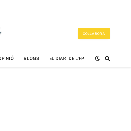
COL·LABORA
OPINIÓ
BLOGS
EL DIARI DE L’FP