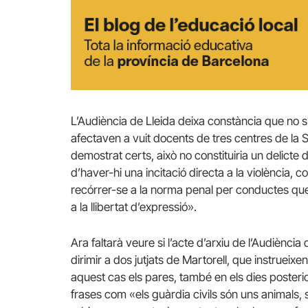
L’Audiència de Lleida deixa constància que no s
afectaven a vuit docents de tres centres de la Se
demostrat certs, això no constituiria un delicte d
d’haver-hi una incitació directa a la violència,
recórrer-se a la norma penal per conductes que
a la llibertat d’expressió».
Ara faltarà veure si l’acte d’arxiu de l’Audiènci
dirimir a dos jutjats de Martorell, que instrueixe
aquest cas els pares, també en els dies posteri
frases com «els guàrdia civils són uns animals