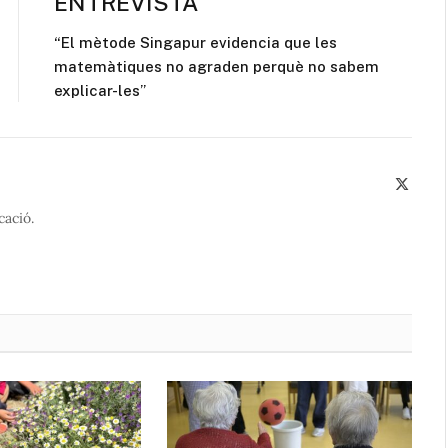
ENTREVISTA
“El mètode Singapur evidencia que les
matemàtiques no agraden perquè no sabem
explicar-les”
X
(Twitte
cació.