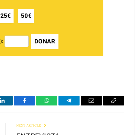
25€
50€
DONAR
):
LinkedIn
Facebook
WhatsApp
Telegram
Email
Copy
Link
NEXT ARTICLE