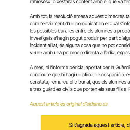
rabiosos»; o «estaràs content amb el que va fer
Amb tot, la resolució emesa aquest dimecres tamb
com l’enviament d’un comunicat en el qual s’inf
les possibles baralles entre els alumnes a propò
investigats s’hagin pogut produir per part d’alg
incident aïllat, és alguna cosa que no pot consid
veure amb una promoció directa a l’odi», expos
A més, ni l’informe pericial aportat per la Guàrd
concloure que hi hagi un clima de crispació a le
constata, remarca el tribunal, que els alumnes
altres guàrdies civils que porten els seus fills 
Aquest article és original d’eldiario.es
Si t'agrada aquest article,