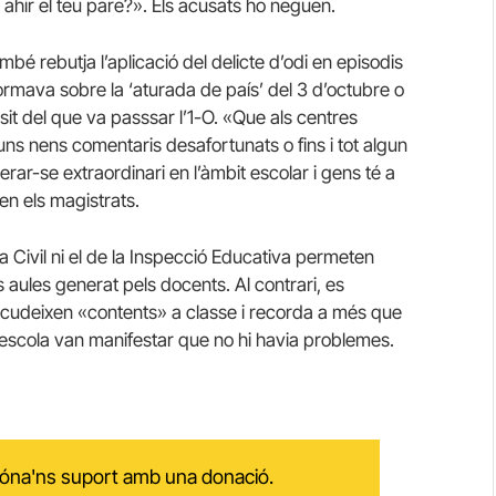
 ahir el teu pare?». Els acusats ho neguen.
é rebutja l’aplicació del delicte d’odi en episodis
ormava sobre la ‘aturada de país’ del 3 d’octubre o
sit del que va passsar l’1-O. «Que als centres
uns nens comentaris desafortunats o fins i tot algun
erar-se extraordinari en l’àmbit escolar i gens té a
en els magistrats.
ia Civil ni el de la Inspecció Educativa permeten
s aules generat pels docents. Al contrari, es
 acudeixen «contents» a classe i recorda a més que
a l’escola van manifestar que no hi havia problemes.
 dóna'ns suport amb una donació.