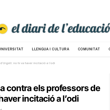
UNIVERSITAT
LLENGUA I CULTURA
COMUNITAT
’Urgell: no hi va haver incitació a l’odi
usa contra els professors de
haver incitació a l’odi