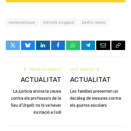
matemàtiques
mètode singapur
pedro ramos
Twitter
Bluesky
LinkedIn
Facebook
WhatsApp
Telegram
Email
Copy
Link
PREVIOUS ARTICLE
NEXT ARTICLE
ACTUALITAT
ACTUALITAT
La justícia arxiva la causa
Les famílies presenten un
contra els professors de la
decàleg de mesures contra
Seu d’Urgell: no hi va haver
els guetos escolars
incitació a l’odi