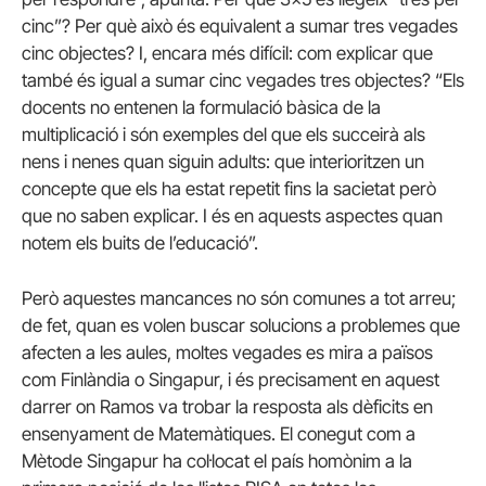
cinc”? Per què això és equivalent a sumar tres vegades
cinc objectes? I, encara més difícil: com explicar que
també és igual a sumar cinc vegades tres objectes? “Els
docents no entenen la formulació bàsica de la
multiplicació i són exemples del que els succeirà als
nens i nenes quan siguin adults: que interioritzen un
concepte que els ha estat repetit fins la sacietat però
que no saben explicar. I és en aquests aspectes quan
notem els buits de l’educació”.
Però aquestes mancances no són comunes a tot arreu;
de fet, quan es volen buscar solucions a problemes que
afecten a les aules, moltes vegades es mira a països
com Finlàndia o Singapur, i és precisament en aquest
darrer on Ramos va trobar la resposta als dèficits en
ensenyament de Matemàtiques. El conegut com a
Mètode Singapur ha col·locat el país homònim a la