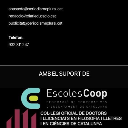
(Twitter)
abasanta@periodismeplural.cat
redaccio@diarieducacio.cat
publicitat@periodismeplural.cat
Telèfon:
932 311 247
AMB EL SUPORT DE