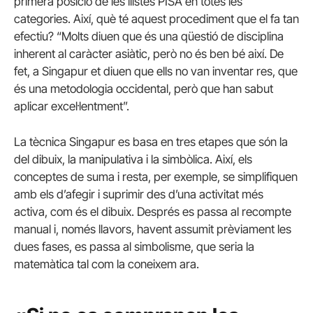
primera posició de les llistes PISA en totes les
categories. Així, què té aquest procediment que el fa tan
efectiu? “Molts diuen que és una qüestió de disciplina
inherent al caràcter asiàtic, però no és ben bé així. De
fet, a Singapur et diuen que ells no van inventar res, que
és una metodologia occidental, però que han sabut
aplicar excel·lentment”.
La tècnica Singapur es basa en tres etapes que són la
del dibuix, la manipulativa i la simbòlica. Així, els
conceptes de suma i resta, per exemple, se simplifiquen
amb els d’afegir i suprimir des d’una activitat més
activa, com és el dibuix. Després es passa al recompte
manual i, només llavors, havent assumit prèviament les
dues fases, es passa al simbolisme, que seria la
matemàtica tal com la coneixem ara.