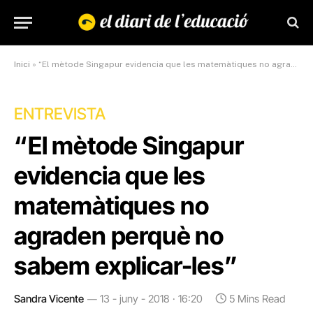
Inici
»
“El mètode Singapur evidencia que les matemàtiques no agraden perquè no sabem explicar-les”
ENTREVISTA
“El mètode Singapur
evidencia que les
matemàtiques no
agraden perquè no
sabem explicar-les”
Sandra Vicente
13 - juny - 2018 · 16:20
5 Mins Read