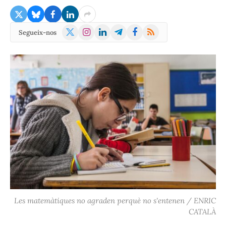
X
Instagram
LinkedIn
Telegram
Facebook
RSS
Segueix-nos
(Twitter)
Les matemàtiques no agraden perquè no s'entenen / ENRIC
CATALÀ