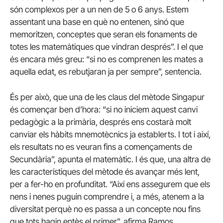
són complexos per a un nen de 5 o 6 anys. Estem
assentant una base en què no entenen, sinó que
memoritzen, conceptes que seran els fonaments de
totes les matemàtiques que vindran després”. I el que
és encara més greu: “si no es comprenen les mates a
aquella edat, es rebutjaran ja per sempre”, sentencia.
És per això, que una de les claus del mètode Singapur
és començar ben d’hora: “si no iniciem aquest canvi
pedagògic a la primària, després ens costarà molt
canviar els hàbits mnemotècnics ja establerts. I tot i així,
els resultats no es veuran fins a començaments de
Secundària”, apunta el matemàtic. I és que, una altra de
les característiques del mètode és avançar més lent,
per a fer-ho en profunditat. “Així ens assegurem que els
nens i nenes puguin comprendre i, a més, atenem a la
diversitat perquè no es passa a un concepte nou fins
que tots hagin entès el primer”, afirma Ramos.