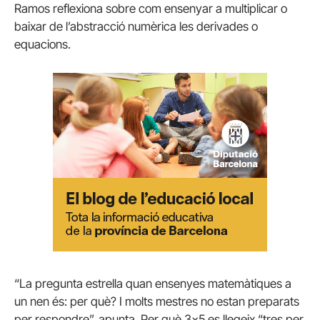
Ramos reflexiona sobre com ensenyar a multiplicar o
baixar de l’abstracció numèrica les derivades o
equacions.
“La pregunta estrella quan ensenyes matemàtiques a
un nen és: per què? I molts mestres no estan preparats
per respondre”, apunta. Per què 3×5 es llegeix “tres per