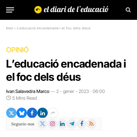
Inici
»
L’educació encadenada i el foc dels déus
OPINIÓ
L’educació encadenada i
el foc dels déus
Ivan Salavedra Marco
2 - gener - 2023 · 06:00
5 Mins Read
X
Instagram
LinkedIn
Telegram
Facebook
RSS
Segueix-nos
(Twitter)