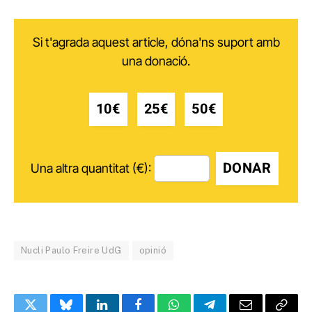
Si t'agrada aquest article, dóna'ns suport amb
una donació.
10€
25€
50€
DONAR
Una altra quantitat (€):
Nucli Paulo Freire UdG
opinió