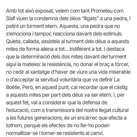
Amb tot això exposat, veiem com tant Prometeu com
Sísif viuen la condemna dels déus “lligats” a una pedra, i
patint un turment etern. Aquesta, una pedra que no
s’emociona i tampoc reacciona davant dels estímuls.
Quieta, callada, assisteix al turment dels déus a aquests
mites de forma aliena a tot… indiferent a tot. I destaca
que la determinació dels dos mites davant del turment
sigui la mateixa: la resistència, no donar el braç a tòrcer,
no cedir al xantatge d’haver de viure una vida miserable
o d’acceptar la servitud voluntària que va definir La
Boétie. Però, en aquest punt, cal recordar que el càstig
a aquests mites per part dels déus va ser etern. I, per
aquest fet, val a considerar que la defensa de
l’educació, com a transmissora del nostre llegat cultural
a les futures generacions, és un encàrrec que afecta a
tothom, perquè els efectes de no fer-ho poden
normalitzar-se i tornar-se resistents al canvi.