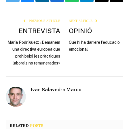
Twitter
Bluesky
LinkedIn
Facebook
WhatsApp
Telegram
Email
Copy
Link
PREVIOUS ARTICLE
NEXT ARTICLE
ENTREVISTA
OPINIÓ
María Rodríguez: «Demanem
Què hi ha darrere l’educació
una directiva europea que
emocional
prohibeixi les pràctiques
laborals no remunerades»
Ivan Salavedra Marco
RELATED
POSTS