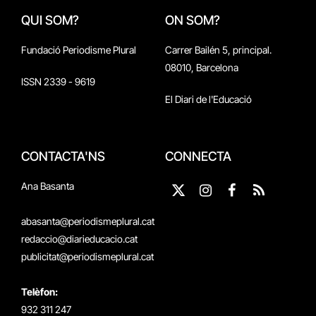
QUI SOM?
ON SOM?
Fundació Periodisme Plural
Carrer Bailén 5, principal.
08010, Barcelona
ISSN 2339 - 9619
El Diari de l'Educació
CONTACTA'NS
CONNECTA
Ana Basanta
X
Instagram
Facebook
RSS
(Twitter)
abasanta@periodismeplural.cat
redaccio@diarieducacio.cat
publicitat@periodismeplural.cat
Telèfon:
932 311 247