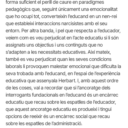
forma suficient el perill de caure en paradigmes
pedagògics que, seguint únicament una emocionalitat
que ho ocupi tot, converteixin l’educand en un nen-rei
que estableixi interaccions narcisistes amb el seu
entorn. Per altra banda, i pel que respecta a l’educador,
veiem com es veu perjudicat en l’acte educatiu si li són
assignats uns objectius i uns continguts que no
s’adapten a les necessitats educatives. Així mateix,
també es veu perjudicat quan les seves condicions
laborals li provoquen malestar emocional que dificulta la
seva trobada amb l’educand, en l’espai de l’experiència
educativa que assenyala Herbart. I, amb aquest ordre
de les coses, val a recordar que si l’ancoratge dels
interrogants fundacionals en l’educand és un encàrrec
educatiu que recau sobre les espatlles de l’educador,
que aquest ancoratge educatiu es produeixi i tingui
opcions de reeixir és un encàrrec social que recau
sobre les espatlles de l’administració.