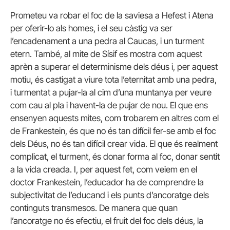
Prometeu va robar el foc de la saviesa a Hefest i Atena
per oferir-lo als homes, i el seu càstig va ser
l’encadenament a una pedra al Caucas, i un turment
etern. També, al mite de Sísif es mostra com aquest
aprèn a superar el determinisme dels déus i, per aquest
motiu, és castigat a viure tota l’eternitat amb una pedra,
i turmentat a pujar-la al cim d’una muntanya per veure
com cau al pla i havent-la de pujar de nou. El que ens
ensenyen aquests mites, com trobarem en altres com el
de Frankestein, és que no és tan difícil fer-se amb el foc
dels Déus, no és tan difícil crear vida. El que és realment
complicat, el turment, és donar forma al foc, donar sentit
a la vida creada. I, per aquest fet, com veiem en el
doctor Frankestein, l’educador ha de comprendre la
subjectivitat de l’educand i els punts d’ancoratge dels
continguts transmesos. De manera que quan
l’ancoratge no és efectiu, el fruit del foc dels déus, la