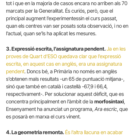
tot i que en la majoria de casos encara no arriben als 70
marcats per la Generalitat. És curiós, però, que el
principal augment l’experimentessin el curs passat,
quan els centres van ser posats sota observació, i no en
l’actual, quan se’ls ha aplicat les mesures.
3. Expressió escrita, l’assignatura pendent.
Ja en les
proves de Quart d’ESO quedava clar que l’expressió
escrita, en aquest cas en anglès, era una assignatura
pendent
. Doncs bé, a Primària no només en anglès
s’obtenen mals resultats -un 65 de puntuació mitjana-,
sinó que també en català i castellà -67,9 i 66,4,
respectivament-. Per solucionar aquest dèficit, que es
concentra principalment en l’àmbit de la
morfosintaxi
,
Ensenyament ha anunciat un programa,
Ara escric
, que
es posarà en marxa el curs vinent.
4. La geometria remonta.
És l’altra llacuna en
acabar