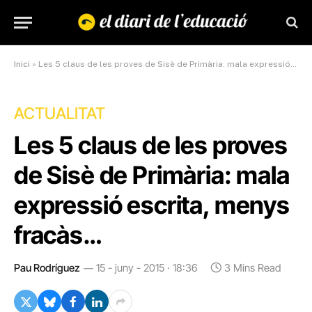
Inici
»
Les 5 claus de les proves de Sisè de Primària: mala expressió escrita, menys fracàs…
ACTUALITAT
Les 5 claus de les proves
de Sisè de Primària: mala
expressió escrita, menys
fracàs…
Pau Rodríguez
15 - juny - 2015 · 18:36
3 Mins Read