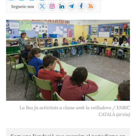
X
Instagram
LinkedIn
Telegram
Facebook
RSS
Segueix-nos
(Twitter)
La Bea fa activitats a classe amb la vetlladora / ENRIC
CATALÀ (arxiu)