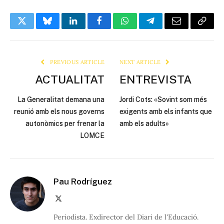
Twitter
Bluesky
LinkedIn
Facebook
WhatsApp
Telegram
Email
Copy
Link
PREVIOUS ARTICLE
NEXT ARTICLE
ACTUALITAT
ENTREVISTA
La Generalitat demana una
Jordi Cots: «Sovint som més
reunió amb els nous governs
exigents amb els infants que
autonòmics per frenar la
amb els adults»
LOMCE
Pau Rodríguez
X
(Twitter)
Periodista. Exdirector del Diari de l'Educació.