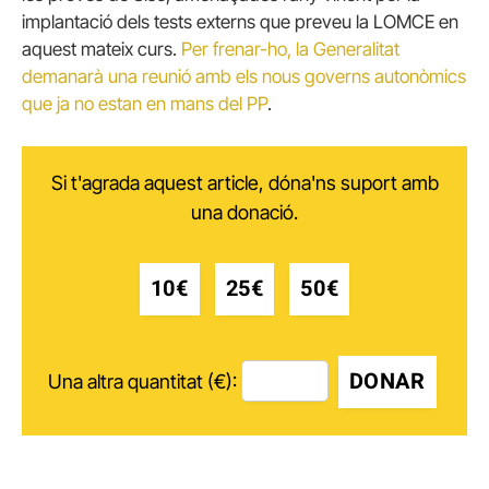
implantació dels tests externs que preveu la LOMCE en
aquest mateix curs.
Per frenar-ho, la Generalitat
demanarà una reunió amb els nous governs autonòmics
que ja no estan en mans del PP
.
Si t'agrada aquest article, dóna'ns suport amb
una donació.
10€
25€
50€
DONAR
Una altra quantitat (€):