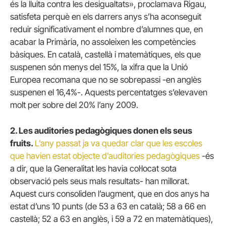
és la lluita contra les desigualtats», proclamava Rigau,
satisfeta perquè en els darrers anys s’ha aconseguit
reduir significativament el nombre d’alumnes que, en
acabar la Primària, no assoleixen les competències
bàsiques. En català, castellà i matemàtiques, els que
suspenen són menys del 15%, la xifra que la Unió
Europea recomana que no se sobrepassi -en anglès
suspenen el 16,4%-. Aquests percentatges s’elevaven
molt per sobre del 20% l’any 2009.
2. Les auditories pedagògiques donen els seus
fruits.
L’any passat ja va quedar clar que les escoles
que havien estat objecte d’auditories pedagògiques
-és
a dir, que la Generalitat les havia col·locat sota
observació pels seus mals resultats- han millorat.
Aquest curs consoliden l’augment, que en dos anys ha
estat d’uns 10 punts (de 53 a 63 en català; 58 a 66 en
castellà; 52 a 63 en anglès, i 59 a 72 en matemàtiques),