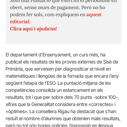
Som una Fundació que exercim el periodisme en
obert, sense murs de pagament. Però no ho
podem fer sols, com expliquem en
aquest
editorial.
Clica aquí i ajuda'ns!
El departament d’Ensenyament, un curs més, ha
publicat els resultats de les proves externes de Sisè de
Primària, que serveixen per diagnosticar el nivell en
matemàtiques i llengües de la fornada que encara l’any
següent l’etapa de l’ESO. La puntació mitjana de les
competències consolida un estancament en els
resultats, tot i que per sobre dels 70 punts -sobre 100-,
xifres que la Generalitat considera entre «correctes» i
«òptimes». La consellera Rigau ha destacat que s’han
reduït el nombre d’alumnes que obtenien mals resultats,
però no tot són bones notícies: l’expressió en llengua