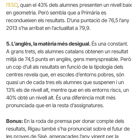
l’ESO
, quan el 43% dels alumnes presenten un nivell baix
en geometria. Però sembla que a Primària es
recondueixen els resultats. D’una puntació de 76,5 l’any
2013 s’ha arribat en l’actualitat a 79,9.
5. L’anglès, la matèria més desigual.
És una constant.
A grans trets, els alumnes catalans obtenen un resultat
mitjà de 74,5 punts en anglès, gens menyspreable. Però
un cop d’ull als resultats en funció de la tipologia dels
centres revela que, en escoles d’entorns pobres, són
quasi un de cada tres els alumnes que suspenen i un
13% els de nivell alt, mentre que en els entorns riscs, un
40% obté un nivell alt. És una diferència molt més
pronunciada que en la resta d’assignatures.
Bonus:
En la roda de premsa per donar compte dels
resultats, Rigau també s’ha pronunciat sobre el futur de
les proves de Sisè, amenaçades l’any vinent per la