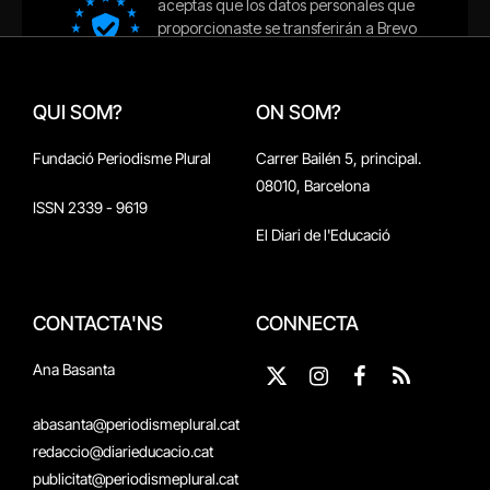
QUI SOM?
ON SOM?
Fundació Periodisme Plural
Carrer Bailén 5, principal.
08010, Barcelona
ISSN 2339 - 9619
El Diari de l'Educació
CONTACTA'NS
CONNECTA
Ana Basanta
X
Instagram
Facebook
RSS
(Twitter)
abasanta@periodismeplural.cat
redaccio@diarieducacio.cat
publicitat@periodismeplural.cat