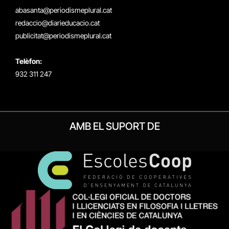
(Twitter)
abasanta@periodismeplural.cat
redaccio@diarieducacio.cat
publicitat@periodismeplural.cat
Telèfon:
932 311 247
AMB EL SUPORT DE