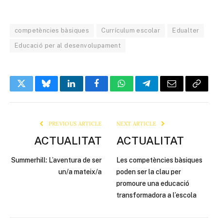
competències bàsiques
Currículum escolar
Edualter
Educació per al desenvolupament
Twitter
Bluesky
LinkedIn
Facebook
WhatsApp
Telegram
Email
Copy
Link
PREVIOUS ARTICLE
NEXT ARTICLE
ACTUALITAT
ACTUALITAT
Summerhill: L’aventura de ser
Les competències bàsiques
un/a mateix/a
poden ser la clau per
promoure una educació
transformadora a l’escola