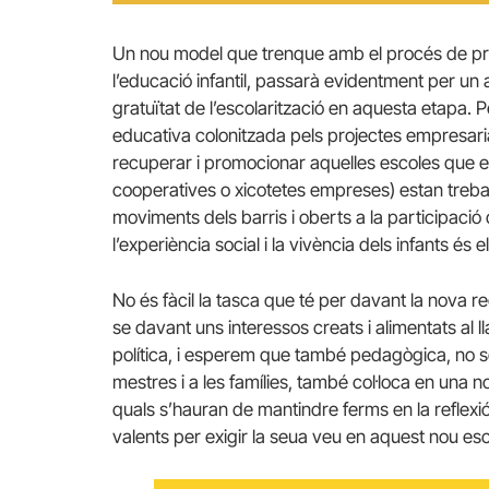
Un nou model que trenque amb el procés de priva
l’educació infantil, passarà evidentment per un 
gratuïtat de l’escolarització en aquesta etapa. P
educativa colonitzada pels projectes empresaria
recuperar i promocionar aquelles escoles que en
cooperatives o xicotetes empreses) estan trebal
moviments dels barris i oberts a la participació d
l’experiència social i la vivència dels infants és 
No és fàcil la tasca que té per davant la nova 
se davant uns interessos creats i alimentats al 
política, i esperem que també pedagògica, no sol
mestres i a les famílies, també col·loca en una n
quals s’hauran de mantindre ferms en la reflexió i 
valents per exigir la seua veu en aquest nou esc