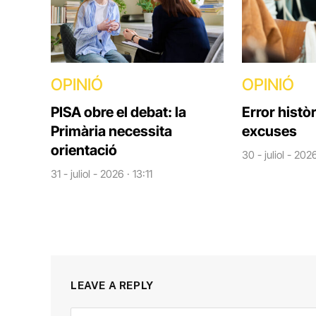
OPINIÓ
OPINIÓ
PISA obre el debat: la
Error històr
Primària necessita
excuses
orientació
30 - juliol - 202
31 - juliol - 2026 · 13:11
LEAVE A REPLY