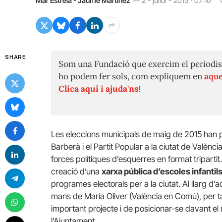
Mar Estrela - Jaume Martínez
2 - juliol - 2015 · 07:10
SHARE
Som una Fundació que exercim el periodis
ho podem fer sols, com expliquem en
aque
Clica aquí i ajuda'ns!
Les eleccions municipals de maig de 2015 han po
Barberà i el Partit Popular a la ciutat de Valènc
forces polítiques d’esquerres en format tripartit.
creació d’una
xarxa pública d’escoles infantil
programes electorals per a la ciutat. Al llarg d
mans de María Oliver (València en Comú), per t
important projecte i de posicionar-se davant e
l’Ajuntament.