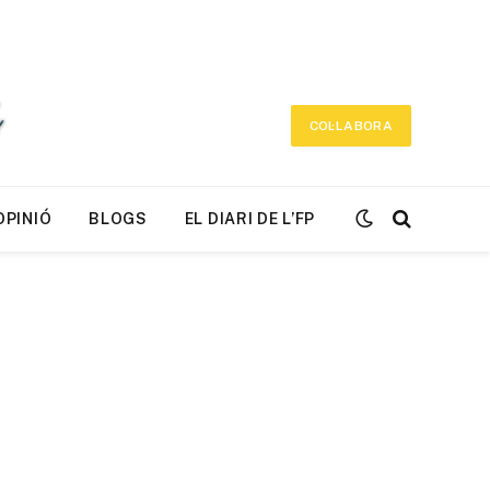
COL·LABORA
OPINIÓ
BLOGS
EL DIARI DE L’FP