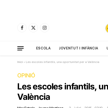
Facebook
X
Instagram
(Twitter)
ESCOLA
JOVENTUT I INFÀNCIA
Inici
»
Les escoles infantils, una oportunitat per a València
OPINIÓ
Les escoles infantils, u
València