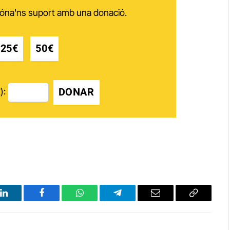
 dóna'ns suport amb una donació.
25€
50€
DONAR
):
LinkedIn
Facebook
WhatsApp
Telegram
Email
Copy
Link