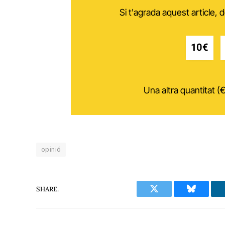
Si t'agrada aquest article,
10€
Una altra quantitat (€
opinió
SHARE.
Twitter
Bluesky