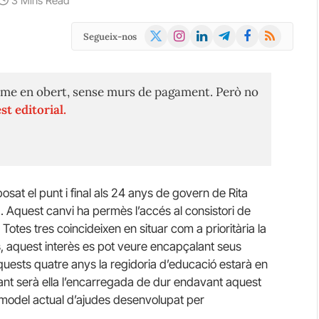
3 Mins Read
X
Instagram
LinkedIn
Telegram
Facebook
RSS
Segueix-nos
(Twitter)
me en obert, sense murs de pagament. Però no
st editorial.
sat el punt i final als 24 anys de govern de Rita
ia. Aquest canvi ha permès l’accés al consistori de
 Totes tres coincideixen en situar com a prioritària la
s
, aquest interès es pot veure encapçalant seus
’aquests quatre anys la regidoria d’educació estarà en
ant serà ella l’encarregada de dur endavant aquest
l model actual d’ajudes desenvolupat per