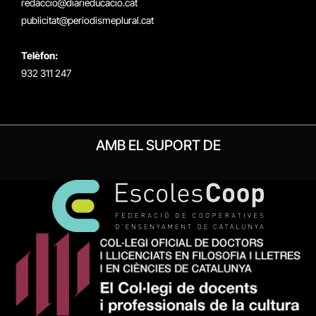
redaccio@diarieducacio.cat
publicitat@periodismeplural.cat
Telèfon:
932 311 247
AMB EL SUPORT DE