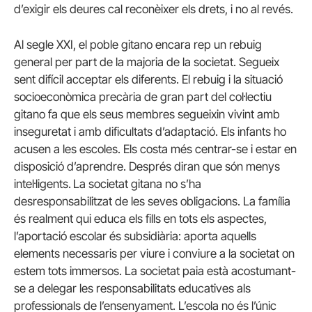
d’exigir els deures cal reconèixer els drets, i no al revés.
Al segle XXI, el poble gitano encara rep un rebuig
general per part de la majoria de la societat. Segueix
sent difícil acceptar els diferents. El rebuig i la situació
socioeconòmica precària de gran part del col·lectiu
gitano fa que els seus membres segueixin vivint amb
inseguretat i amb dificultats d’adaptació. Els infants ho
acusen a les escoles. Els costa més centrar-se i estar en
disposició d’aprendre. Després diran que són menys
intel·ligents.
La societat gitana no s’ha
desresponsabilitzat de les seves obligacions. La família
és realment qui educa els fills en tots els aspectes,
l’aportació escolar és subsidiària: aporta aquells
elements necessaris per viure i conviure a la societat on
estem tots immersos. La societat paia està acostumant-
se a delegar les responsabilitats educatives als
professionals de l’ensenyament. L’escola no és l’únic