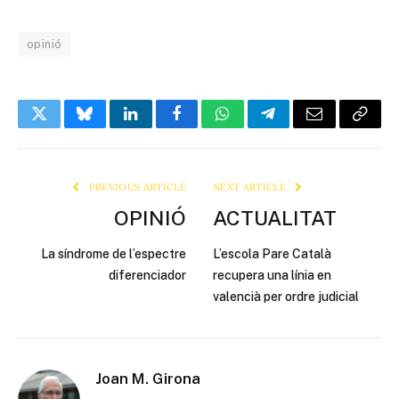
opinió
Twitter
Bluesky
LinkedIn
Facebook
WhatsApp
Telegram
Email
Copy
Link
PREVIOUS ARTICLE
NEXT ARTICLE
OPINIÓ
ACTUALITAT
La síndrome de l’espectre
L’escola Pare Català
diferenciador
recupera una línia en
valencià per ordre judicial
Joan M. Girona