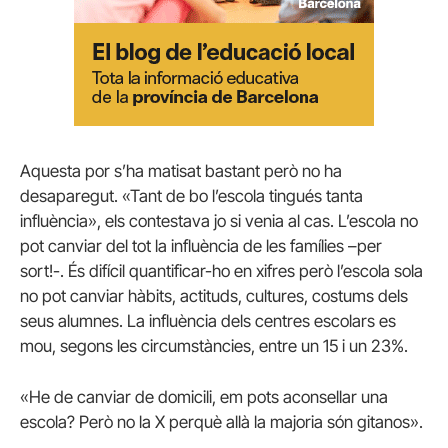
Aquesta por s’ha matisat bastant però no ha
desaparegut. «Tant de bo l’escola tingués tanta
influència», els contestava jo si venia al cas. L’escola no
pot canviar del tot la influència de les famílies –per
sort!-. És difícil quantificar-ho en xifres però l’escola sola
no pot canviar hàbits, actituds, cultures, costums dels
seus alumnes. La influència dels centres escolars es
mou, segons les circumstàncies, entre un 15 i un 23%.
«He de canviar de domicili, em pots aconsellar una
escola? Però no la X perquè allà la majoria són gitanos».