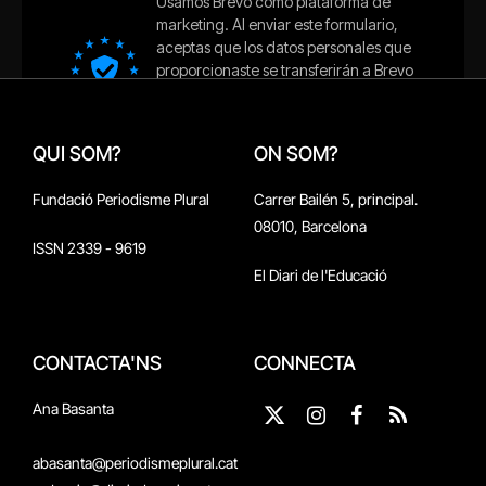
QUI SOM?
ON SOM?
Fundació Periodisme Plural
Carrer Bailén 5, principal.
08010, Barcelona
ISSN 2339 - 9619
El Diari de l'Educació
CONTACTA'NS
CONNECTA
Ana Basanta
X
Instagram
Facebook
RSS
(Twitter)
abasanta@periodismeplural.cat