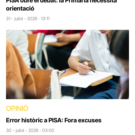
PISA obre el debat: la Primària necessita
orientació
31 - juliol - 2026 · 13:11
OPINIÓ
Error històric a PISA: Fora excuses
30 - juliol - 2026 · 03:00