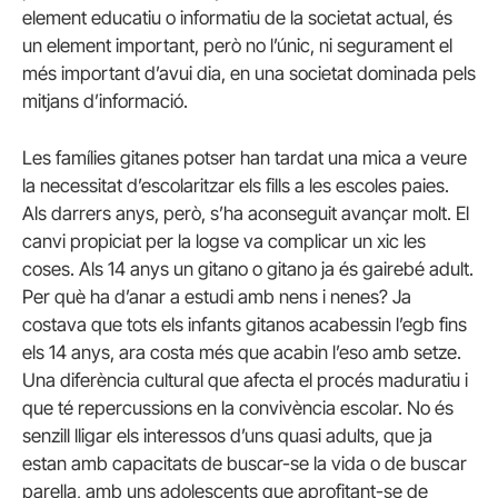
element educatiu o informatiu de la societat actual, és
un element important, però no l’únic, ni segurament el
més important d’avui dia, en una societat dominada pels
mitjans d’informació.
Les famílies gitanes potser han tardat una mica a veure
la necessitat d’escolaritzar els fills a les escoles paies.
Als darrers anys, però, s’ha aconseguit avançar molt. El
canvi propiciat per la logse va complicar un xic les
coses. Als 14 anys un gitano o gitano ja és gairebé adult.
Per què ha d’anar a estudi amb nens i nenes? Ja
costava que tots els infants gitanos acabessin l’egb fins
els 14 anys, ara costa més que acabin l’eso amb setze.
Una diferència cultural que afecta el procés maduratiu i
que té repercussions en la convivència escolar. No és
senzill lligar els interessos d’uns quasi adults, que ja
estan amb capacitats de buscar-se la vida o de buscar
parella, amb uns adolescents que aprofitant-se de