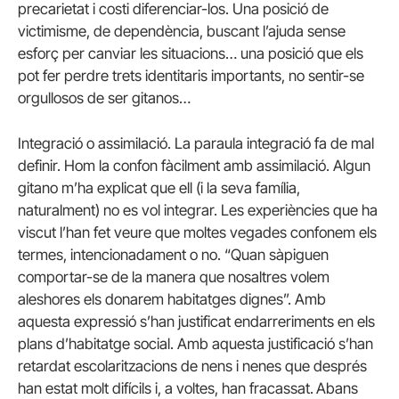
precarietat i costi diferenciar-los. Una posició de
victimisme, de dependència, buscant l’ajuda sense
esforç per canviar les situacions… una posició que els
pot fer perdre trets identitaris importants, no sentir-se
orgullosos de ser gitanos…
Integració o assimilació. La paraula integració fa de mal
definir. Hom la confon fàcilment amb assimilació. Algun
gitano m’ha explicat que ell (i la seva família,
naturalment) no es vol integrar. Les experiències que ha
viscut l’han fet veure que moltes vegades confonem els
termes, intencionadament o no. “Quan sàpiguen
comportar-se de la manera que nosaltres volem
aleshores els donarem habitatges dignes”. Amb
aquesta expressió s’han justificat endarreriments en els
plans d’habitatge social. Amb aquesta justificació s’han
retardat escolaritzacions de nens i nenes que després
han estat molt difícils i, a voltes, han fracassat.
Abans