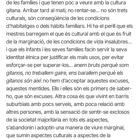
de les famílies i que tenen poc a veure amb la cultura
gitana. Arribar tard al matí, no rentar-se… no són trets
culturals, són conseqüència de les condicions
d’habitatges o dels hàbits familiars. Hi ha el perill que els
mestres barregem el que és cultural amb el que és fruit
de la marginació, de les condicions de vida insalubres…
i que els infants i les seves famílies facin servir la seva
identitat ètnica per justificar els mals usos, per evitar
esforçar-se per superar-los…
anem bruts perquè som
gitanos, no treballem gaire, ens barallem perquè els
gitanos són així
: no hem d’acceptar aquestes excuses,
aquestes mentides. Ells i elles són els primers de saber-
ho, que són excuses. Altra cosa és que vivint en barris
suburbials amb pocs serveis, amb poca relació amb
altres persones, amb la sensació de sentir-se exclosos
de la societat majoritària en tots els aspectes,
s’abandonin i adoptin una manera de viure marginal,
que sumin aspectes culturals a aspectes de la