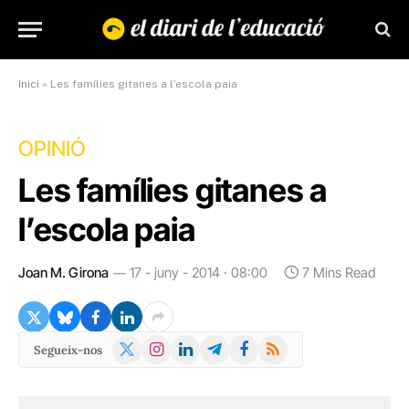
Inici
»
Les famílies gitanes a l’escola paia
OPINIÓ
Les famílies gitanes a
l’escola paia
Joan M. Girona
17 - juny - 2014 · 08:00
7 Mins Read
X
Instagram
LinkedIn
Telegram
Facebook
RSS
Segueix-nos
(Twitter)