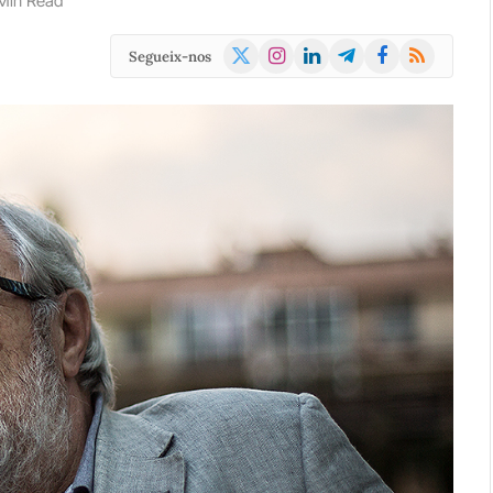
 Min Read
X
Instagram
LinkedIn
Telegram
Facebook
RSS
Segueix-nos
(Twitter)