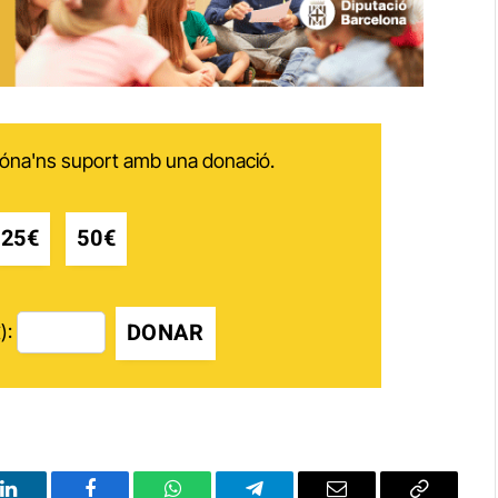
 dóna'ns suport amb una donació.
25€
50€
DONAR
):