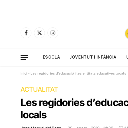
Facebook
X
Instagram
(Twitter)
ESCOLA
JOVENTUT I INFÀNCIA
Inici
»
Les regidories d’educació i les entitats educatives locals
ACTUALITAT
Les regidories d’educaci
locals