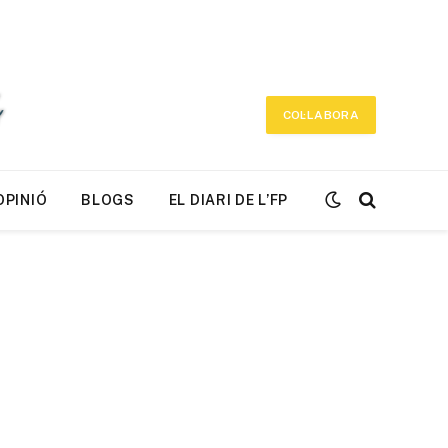
COL·LABORA
OPINIÓ
BLOGS
EL DIARI DE L’FP