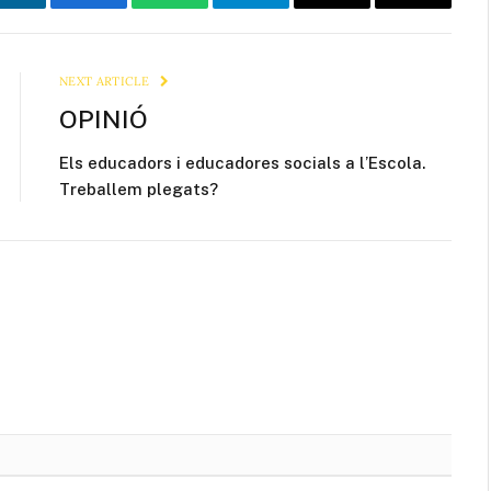
LinkedIn
Facebook
WhatsApp
Telegram
Email
Copy
Link
NEXT ARTICLE
OPINIÓ
Els educadors i educadores socials a l’Escola.
Treballem plegats?