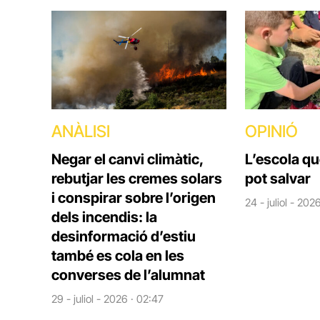
ANÀLISI
OPINIÓ
Negar el canvi climàtic,
L’escola q
rebutjar les cremes solars
pot salvar
i conspirar sobre l’origen
24 - juliol - 202
dels incendis: la
desinformació d’estiu
també es cola en les
converses de l’alumnat
29 - juliol - 2026 · 02:47