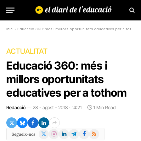
Inici
»
Educació 360: més i millors oportunitats educatives per a tothom
ACTUALITAT
Educació 360: més i
millors oportunitats
educatives per a tothom
Redacció
28 - agost - 2018 · 14:21
1 Min Read
X
Instagram
LinkedIn
Telegram
Facebook
RSS
Segueix-nos
(Twitter)