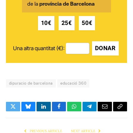
10€
25€
50€
DONAR
Una altra quantitat (€):
dipuracio de barcelona
educació 360
Twitter
Bluesky
LinkedIn
Facebook
WhatsApp
Telegram
Email
Copy
Link
PREVIOUS ARTICLE
NEXT ARTICLE