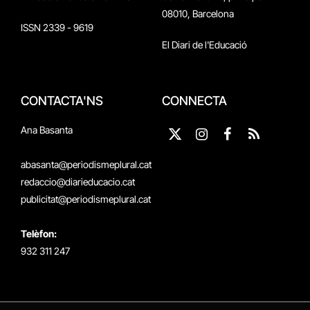
08010, Barcelona
ISSN 2339 - 9619
El Diari de l'Educació
CONTACTA'NS
CONNECTA
Ana Basanta
X
Instagram
Facebook
RSS
(Twitter)
abasanta@periodismeplural.cat
redaccio@diarieducacio.cat
publicitat@periodismeplural.cat
Telèfon:
932 311 247