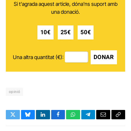
Si t'agrada aquest article, dóna'ns suport amb
una donació.
10€
25€
50€
DONAR
Una altra quantitat (€):
opinió
Twitter
Bluesky
LinkedIn
Facebook
WhatsApp
Telegram
Email
Copy
Link