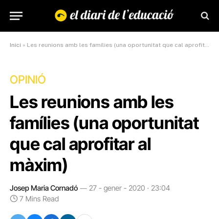
Inici
»
Les reunions amb les famílies (una oportunitat que cal aprofitar al màxim)
OPINIÓ
Les reunions amb les
famílies (una oportunitat
que cal aprofitar al
màxim)
Josep Maria Cornadó
27 - gener - 2020 · 23:04
7 Mins Read