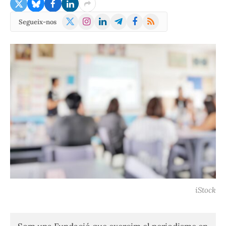
X
Instagram
LinkedIn
Telegram
Facebook
RSS
Segueix-nos
(Twitter)
iStock