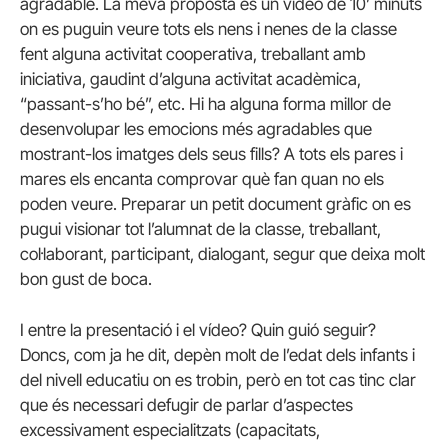
agradable. La meva proposta és un vídeo de 10’ minuts
on es puguin veure tots els nens i nenes de la classe
fent alguna activitat cooperativa, treballant amb
iniciativa, gaudint d’alguna activitat acadèmica,
“passant-s’ho bé”, etc. Hi ha alguna forma millor de
desenvolupar les emocions més agradables que
mostrant-los imatges dels seus fills? A tots els pares i
mares els encanta comprovar què fan quan no els
poden veure. Preparar un petit document gràfic on es
pugui visionar tot l’alumnat de la classe, treballant,
col·laborant, participant, dialogant, segur que deixa molt
bon gust de boca.
I entre la presentació i el vídeo? Quin guió seguir?
Doncs, com ja he dit, depèn molt de l’edat dels infants i
del nivell educatiu on es trobin, però en tot cas tinc clar
que és necessari defugir de parlar d’aspectes
excessivament especialitzats (capacitats,