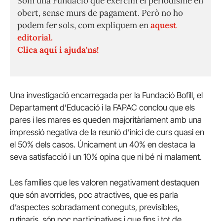
Som una Fundació que exercim el periodisme en
obert, sense murs de pagament. Però no ho
podem fer sols, com expliquem en
aquest
editorial.
Clica aquí i ajuda'ns!
Una investigació encarregada per la Fundació Bofill, el
Departament d’Educació i la FAPAC conclou que els
pares i les mares es queden majoritàriament amb una
impressió negativa de la reunió d’inici de curs quasi en
el 50% dels casos. Únicament un 40% en destaca la
seva satisfacció i un 10% opina que ni bé ni malament.
Les famílies que les valoren negativament destaquen
que són avorrides, poc atractives, que es parla
d’aspectes sobradament coneguts, previsibles,
rutinaris, són poc participatives i que fins i tot de