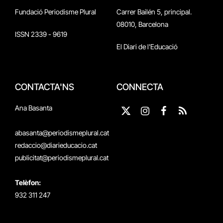
Fundació Periodisme Plural
Carrer Bailén 5, principal.
08010, Barcelona
ISSN 2339 - 9619
El Diari de l'Educació
CONTACTA'NS
CONNECTA
Ana Basanta
X
Instagram
Facebook
RSS
(Twitter)
abasanta@periodismeplural.cat
redaccio@diarieducacio.cat
publicitat@periodismeplural.cat
Telèfon:
932 311 247