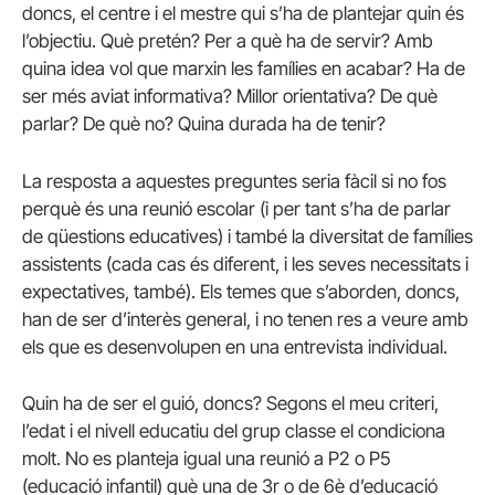
doncs, el centre i el mestre qui s’ha de plantejar quin és
l’objectiu. Què pretén? Per a què ha de servir? Amb
quina idea vol que marxin les famílies en acabar? Ha de
ser més aviat informativa? Millor orientativa? De què
parlar? De què no? Quina durada ha de tenir?
La resposta a aquestes preguntes seria fàcil si no fos
perquè és una reunió escolar (i per tant s’ha de parlar
de qüestions educatives) i també la diversitat de famílies
assistents (cada cas és diferent, i les seves necessitats i
expectatives, també). Els temes que s’aborden, doncs,
han de ser d’interès general, i no tenen res a veure amb
els que es desenvolupen en una entrevista individual.
Quin ha de ser el guió, doncs? Segons el meu criteri,
l’edat i el nivell educatiu del grup classe el condiciona
molt. No es planteja igual una reunió a P2 o P5
(educació infantil) què una de 3r o de 6è d’educació